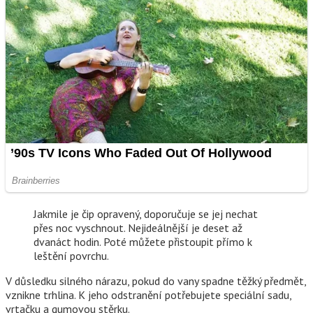
Jakmile je čip opravený, doporučuje se jej nechat
přes noc vyschnout. Nejideálnější je deset až
dvanáct hodin. Poté můžete přistoupit přímo k
leštění povrchu.
V důsledku silného nárazu, pokud do vany spadne těžký předmět,
vznikne trhlina. K jeho odstranění potřebujete speciální sadu,
vrtačku a gumovou stěrku.