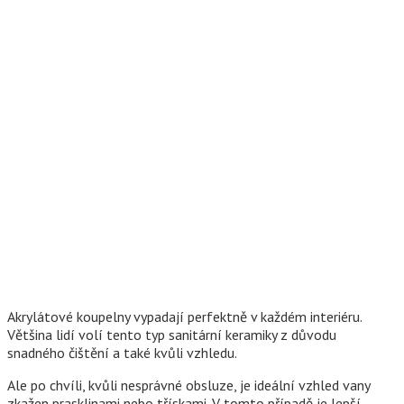
Akrylátové koupelny vypadají perfektně v každém interiéru.
Většina lidí volí tento typ sanitární keramiky z důvodu
snadného čištění a také kvůli vzhledu.
Ale po chvíli, kvůli nesprávné obsluze, je ideální vzhled vany
zkažen prasklinami nebo třískami. V tomto případě je lepší