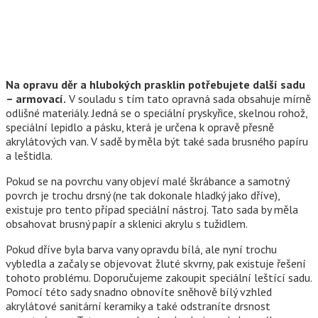
Na opravu děr a hlubokých prasklin potřebujete další sadu
– armovací.
V souladu s tím tato opravná sada obsahuje mírně
odlišné materiály. Jedná se o speciální pryskyřice, skelnou rohož,
speciální lepidlo a pásku, která je určena k opravě přesně
akrylátových van. V sadě by měla být také sada brusného papíru
a leštidla.
Pokud se na povrchu vany objeví malé škrábance a samotný
povrch je trochu drsný (ne tak dokonale hladký jako dříve),
existuje pro tento případ speciální nástroj. Tato sada by měla
obsahovat brusný papír a sklenici akrylu s tužidlem.
Pokud dříve byla barva vany opravdu bílá, ale nyní trochu
vybledla a začaly se objevovat žluté skvrny, pak existuje řešení
tohoto problému. Doporučujeme zakoupit speciální leštící sadu.
Pomocí této sady snadno obnovíte sněhově bílý vzhled
akrylátové sanitární keramiky a také odstraníte drsnost