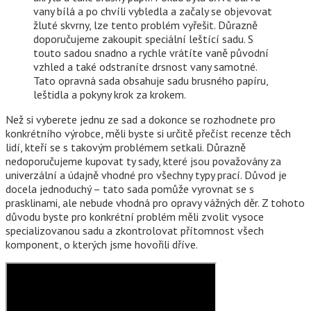
vany bílá a po chvíli vybledla a začaly se objevovat
žluté skvrny, lze tento problém vyřešit. Důrazně
doporučujeme zakoupit speciální leštící sadu. S
touto sadou snadno a rychle vrátíte vaně původní
vzhled a také odstraníte drsnost vany samotné.
Tato opravná sada obsahuje sadu brusného papíru,
leštidla a pokyny krok za krokem.
Než si vyberete jednu ze sad a dokonce se rozhodnete pro
konkrétního výrobce, měli byste si určitě přečíst recenze těch
lidí, kteří se s takovým problémem setkali. Důrazně
nedoporučujeme kupovat ty sady, které jsou považovány za
univerzální a údajně vhodné pro všechny typy prací. Důvod je
docela jednoduchý – tato sada pomůže vyrovnat se s
prasklinami, ale nebude vhodná pro opravy vážných děr. Z tohoto
důvodu byste pro konkrétní problém měli zvolit vysoce
specializovanou sadu a zkontrolovat přítomnost všech
komponent, o kterých jsme hovořili dříve.