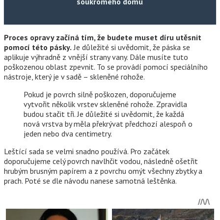
soukromého domu
Proces opravy začíná tím, že budete muset díru utěsnit
pomocí této pásky.
Je důležité si uvědomit, že páska se
aplikuje výhradně z vnější strany vany. Dále musíte tuto
poškozenou oblast zpevnit. To se provádí pomocí speciálního
nástroje, který je v sadě – skleněné rohože.
Pokud je povrch silně poškozen, doporučujeme
vytvořit několik vrstev skleněné rohože. Zpravidla
budou stačit tři. Je důležité si uvědomit, že každá
nová vrstva by měla překrývat předchozí alespoň o
jeden nebo dva centimetry.
Leštící sada se velmi snadno používá. Pro začátek
doporučujeme celý povrch navlhčit vodou, následně ošetřit
hrubým brusným papírem a z povrchu omýt všechny zbytky a
prach. Poté se dle návodu nanese samotná leštěnka.