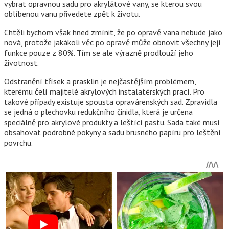
vybrat opravnou sadu pro akrylátové vany, se kterou svou
oblíbenou vanu přivedete zpět k životu.
Chtěli bychom však hned zmínit, že po opravě vana nebude jako
nová, protože jakákoli věc po opravě může obnovit všechny její
funkce pouze z 80%. Tím se ale výrazně prodlouží jeho
životnost.
Odstranění třísek a prasklin je nejčastějším problémem,
kterému čelí majitelé akrylových instalatérských prací. Pro
takové případy existuje spousta opravárenských sad. Zpravidla
se jedná o plechovku redukčního činidla, která je určena
speciálně pro akrylové produkty a leštící pastu. Sada také musí
obsahovat podrobné pokyny a sadu brusného papíru pro leštění
povrchu.