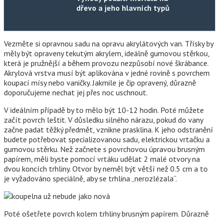
dřevo a jeho hlavních typů
Vezměte si opravnou sadu na opravu akrylátových van. Třísky by
měly být opraveny tekutým akrylem, ideálně gumovou stěrkou,
která je pružnější a během provozu nezpůsobí nové škrábance.
Akrylová vrstva musí být aplikována v jedné rovině s povrchem
koupací mísy nebo vaničky. Jakmile je čip opravený, důrazně
doporučujeme nechat jej přes noc uschnout.
V ideálním případě by to mělo být 10-12 hodin. Poté můžete
začít povrch leštit. V důsledku silného nárazu, pokud do vany
začne padat těžký předmět, vznikne prasklina. K jeho odstranění
budete potřebovat specializovanou sadu, elektrickou vrtačku a
gumovou stěrku. Než začnete s povrchovou úpravou brusným
papírem, měli byste pomocí vrtáku udělat 2 malé otvory na
dvou koncích trhliny. Otvor by neměl být větší než 0.5 cm a to
je vyžadováno speciálně, aby se trhlina „nerozlézala“.
Poté ošetřete povrch kolem trhliny brusným papírem. Důrazně