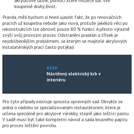
akrylátové lázně, pomocí které můžete dát své
koupelně druhý život.
Pravda, měli bychom si hned ujasnit fakt, že po renovačních
pracích už koupelna nebude jako nová, protože jakékoli věci po
rekonstrukcích lze obnovit pouze 80 % funkcí. A přesto výrazně
zvýší svůj provozní proces. Odstranění prasklin a třísek je
nejoblíbenějším problémem, se kterým se majitelé akrylových
instalatérských prací často potýkají.
READ
Nástěnný elektrický krb v
interiéru
Pro tyto případy existuje spousta opravných sad. Obvykle se
jedná o nádobu se specializovaným restaurátorem, která je
určena speciálně pro akrylové výrobky, stejně jako leštící pastu.
V sadě musí být také kompletní návod a sada brusného papíru
pro proces leštění povrchu.