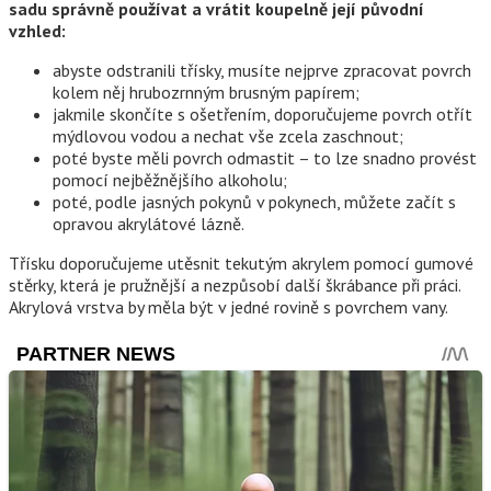
sadu správně používat a vrátit koupelně její původní
vzhled:
abyste odstranili třísky, musíte nejprve zpracovat povrch
kolem něj hrubozrnným brusným papírem;
jakmile skončíte s ošetřením, doporučujeme povrch otřít
mýdlovou vodou a nechat vše zcela zaschnout;
poté byste měli povrch odmastit – to lze snadno provést
pomocí nejběžnějšího alkoholu;
poté, podle jasných pokynů v pokynech, můžete začít s
opravou akrylátové lázně.
Třísku doporučujeme utěsnit tekutým akrylem pomocí gumové
stěrky, která je pružnější a nezpůsobí další škrábance při práci.
Akrylová vrstva by měla být v jedné rovině s povrchem vany.