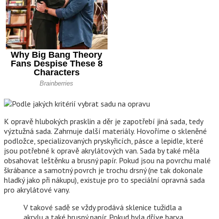
K opravě hlubokých prasklin a děr je zapotřebí jiná sada, tedy
výztužná sada. Zahrnuje další materiály. Hovoříme o skleněné
podložce, specializovaných pryskyřicích, pásce a lepidle, které
jsou potřebné k opravě akrylátových van. Sada by také měla
obsahovat leštěnku a brusný papír. Pokud jsou na povrchu malé
škrábance a samotný povrch je trochu drsný (ne tak dokonale
hladký jako při nákupu), existuje pro to speciální opravná sada
pro akrylátové vany.
V takové sadě se vždy prodává sklenice tužidla a
akrylu a také brusný papír. Pokud byla dříve barva