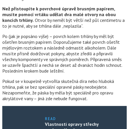
Než přistoupíte k povrchové úpravě brusným papírem,
musíte pomocí vrtáku udělat dva malé otvory na obou
koncích trhliny.
Otvor by neměl být větší než půl centimetru a
to je nutné, aby se trhlina dále „neplazila“.
Po (jak je popsáno výše) – povrch kolem trhliny by měl být
ošetřen brusným papírem. Doporučujeme také povrch ošetřit
mýdlovým roztokem a následně odmastit alkoholem. Dále
musíte přísně dodržovat pokyny, abyste zředili a připravili
všechny komponenty ve správných poměrech. Připravená směs
se uzavře špachtlí a nechá se deset až dvanáct hodin schnout.
Posledním krokem bude leštění.
Pokud se v koupelně vytvořila skutečná díra nebo hluboká
trhlina, pak se bez speciální opravné pásky neobejdete.
Nezapomeňte, že páska by měla být speciálně pro opravu
akrylátové vany – jiná zde nebude fungovat.
READ
Vlastnosti opravy střechy