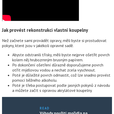
Jak provést rekonstrukci vlastní koupelny
Než začnete sami provádět opravy, měli byste si prostudovat
pokyny, které jsou v jakékoli opravné sadě.
Abyste odstranili třísky, měli byste nejprve ošetřit povrch
kolem něj hrubozrnným brusným papírem.
Po dokončení ošetření důrazně doporučujeme povrch
otřít mýdlovou vodou a nechat zcela vyschnout.
Poté je důležité povrch odmastit, což lze snadno provést
pomocí běžného alkoholu.
Poté je třeba postupovat podle jasných pokynů z návodu
a můžete začít s opravou akrylátové koupelny.
READ
Výhody použití mořidla na