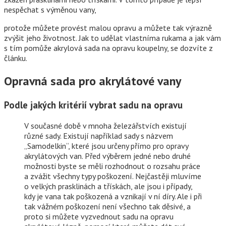
nespěchat s výměnou vany,
protože můžete provést malou opravu a můžete tak výrazně
zvýšit jeho životnost. Jak to udělat vlastníma rukama a jak vám
s tím pomůže akrylová sada na opravu koupelny, se dozvíte z
článku.
Opravná sada pro akrylátové vany
Podle jakých kritérií vybrat sadu na opravu
V současné době v mnoha železářstvích existují
různé sady. Existují například sady s názvem
„Samodelkin“, které jsou určeny přímo pro opravy
akrylátových van. Před výběrem jedné nebo druhé
možnosti byste se měli rozhodnout o rozsahu práce
a zvážit všechny typy poškození. Nejčastěji mluvíme
o velkých prasklinách a třískách, ale jsou i případy,
kdy je vana tak poškozená a vznikají v ní díry. Ale i při
tak vážném poškození není všechno tak děsivé, a
proto si můžete vyzvednout sadu na opravu