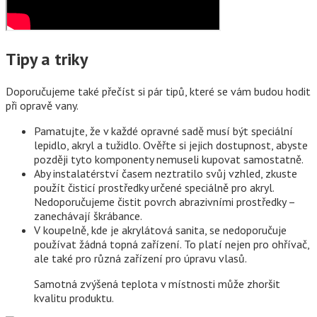
Tipy a triky
Doporučujeme také přečíst si pár tipů, které se vám budou hodit
při opravě vany.
Pamatujte, že v každé opravné sadě musí být speciální
lepidlo, akryl a tužidlo. Ověřte si jejich dostupnost, abyste
později tyto komponenty nemuseli kupovat samostatně.
Aby instalatérství časem neztratilo svůj vzhled, zkuste
použít čisticí prostředky určené speciálně pro akryl.
Nedoporučujeme čistit povrch abrazivními prostředky –
zanechávají škrábance.
V koupelně, kde je akrylátová sanita, se nedoporučuje
používat žádná topná zařízení. To platí nejen pro ohřívač,
ale také pro různá zařízení pro úpravu vlasů.
Samotná zvýšená teplota v místnosti může zhoršit
kvalitu produktu.