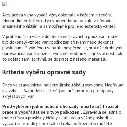
Akrylátová vana vypadá vždy dokonale v každém interiéru.
Mnoho lidí volí tento typ vodovodního potrubí z důvodu
snadnějšího čištění a samozřejmě pro jeho estetický vzhled.
V průběhu času však v důsledku nesprávného používání může
být dokonalý vzhled vany poškozen třískami nebo dokonce
prasklinami. S výměnou vany ale nespěchejte, protože drobnými
opravami na vaně můžete výrazně prodloužit její životnost. Jak
to udělat sami správně, se dozvíte z našeho materiálu.
Kritéria výběru opravné sady
Dnes ve stavebnictví najdete širokou škálu stavebnic. Například
stavebnice Samodelkin, které jsou určeny přímo pro opravy
akrylátových van.
Před výběrem jedné nebo druhé sady musíte určit rozsah
práce a vypořádat se s typy poškození.
Zpravidla se jedná o
malé třísky a praskliny. Někdy se ale vana vážně poškodí a
vytvoří se v ní díry. I pro takto těžká poškození si můžete