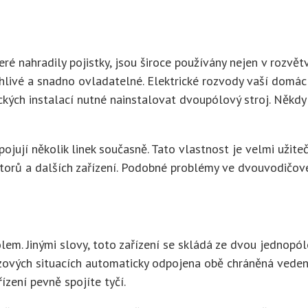
é nahradily pojistky, jsou široce používány nejen v rozvět
ehlivé a snadno ovladatelné. Elektrické rozvody vaší domác
ických instalací nutné nainstalovat dvoupólový stroj. Někdy
ojují několik linek současně. Tato vlastnost je velmi užit
torů a dalších zařízení. Podobné problémy ve dvouvodičov
lem. Jinými slovy, toto zařízení se skládá ze dvou jednop
ouzových situacích automaticky odpojena obě chráněná veden
ízení pevně spojíte tyčí.