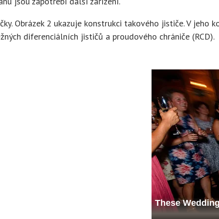
anu jsou zapotřebí další zařízení.
. Obrázek 2 ukazuje konstrukci takového jističe. V jeho ko
ných diferenciálních jističů a proudového chrániče (RCD).