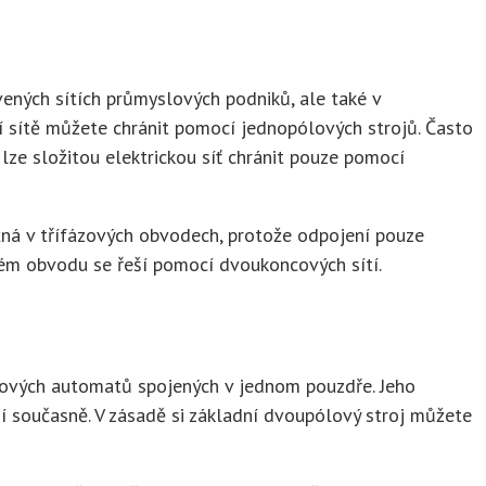
vených sítích průmyslových podniků, ale také v
í sítě můžete chránit pomocí jednopólových strojů. Často
 lze složitou elektrickou síť chránit pouze pomocí
ečná v třífázových obvodech, protože odpojení pouze
ém obvodu se řeší pomocí dvoukoncových sítí.
ólových automatů spojených v jednom pouzdře. Jeho
í současně. V zásadě si základní dvoupólový stroj můžete