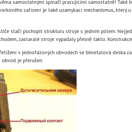
věma samostatnými spínači pracujícími samostatně! Také b
vorkového zařízení je také uzamykací mechanismus, který u
stiče stačí pochopit strukturu stroje s jedním pólem. Nejje
odem, zastaralé stroje vypadaly přesně takto. Konstrukce
přetížení v jednofázových obvodech se bimetalová deska z
 obvod je přerušen.