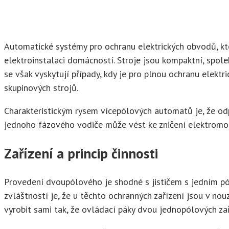
Automatické systémy pro ochranu elektrických obvodů, kter
elektroinstalaci domácností. Stroje jsou kompaktní, spol
se však vyskytují případy, kdy je pro plnou ochranu elektr
skupinových strojů.
Charakteristickým rysem vícepólových automatů je, že odp
jednoho fázového vodiče může vést ke zničení elektromo
Zařízení a princip činnosti
Provedení dvoupólového je shodné s jističem s jedním pó
zvláštností je, že u těchto ochranných zařízení jsou v n
vyrobit sami tak, že ovládací páky dvou jednopólových zař