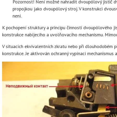
Pozornost! Není možné nahradit dvoupólový jistič d
propojkou jako dvoupólový stroj. V konstrukci dvous
není.
K pochopení struktury a principu činnosti dvoupólového ji
konstrukce nabíjecího a uvolňovacího mechanismu. Mimoch
V situacích ekvivalentních zkratu nebo při dlouhodobém 
konstrukce. Je aktivován ochranný vypínací mechanismus a