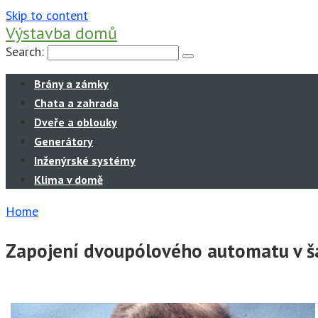
Skip to content
Výstavba domů
Search:
Brány a zámky
Chata a zahrada
Dveře a oblouky
Generátory
Inženýrské systémy
Klima v domě
Home
Zapojení dvoupólového automatu v š