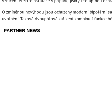
vznícení elektroinstalace v případě jiskry. Pro úplnou ochr
O zmíněnou nevýhodu jsou ochuzeny moderní bipolární sáčky
uvolnění. Taková dvoupólová zařízení kombinují funkce běž