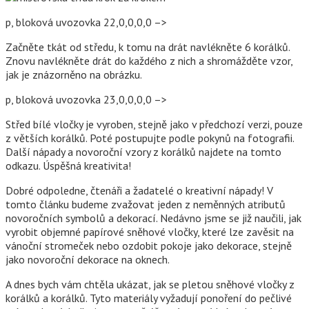
p, bloková uvozovka 22,0,0,0,0 –>
Začněte tkát od středu, k tomu na drát navlékněte 6 korálků.
Znovu navlékněte drát do každého z nich a shromážděte vzor, ​​
jak je znázorněno na obrázku.
p, bloková uvozovka 23,0,0,0,0 –>
Střed bílé vločky je vyroben, stejně jako v předchozí verzi, pouze
z větších korálků. Poté postupujte podle pokynů na fotografii.
Další nápady a novoroční vzory z korálků najdete na tomto
odkazu. Úspěšná kreativita!
Dobré odpoledne, čtenáři a žadatelé o kreativní nápady! V
tomto článku budeme zvažovat jeden z neměnných atributů
novoročních symbolů a dekorací. Nedávno jsme se již naučili, jak
vyrobit objemné papírové sněhové vločky, které lze zavěsit na
vánoční stromeček nebo ozdobit pokoje jako dekorace, stejně
jako novoroční dekorace na oknech.
A dnes bych vám chtěla ukázat, jak se pletou sněhové vločky z
korálků a korálků. Tyto materiály vyžadují ponoření do pečlivé