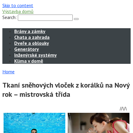
Skip to content
Výstavba domů
Search:
Brány a zámky
Chata a zahrada
Dveře a oblouky
Generátory
Inženýrské systémy
Klima v domě
Home
Tkaní sněhových vloček z korálků na Nový
rok – mistrovská třída