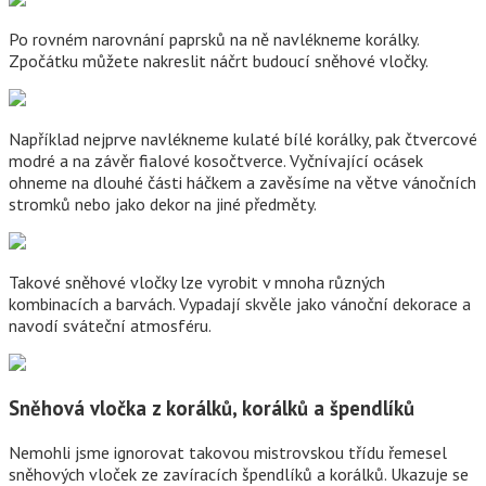
Po rovném narovnání paprsků na ně navlékneme korálky.
Zpočátku můžete nakreslit náčrt budoucí sněhové vločky.
Například nejprve navlékneme kulaté bílé korálky, pak čtvercové
modré a na závěr fialové kosočtverce. Vyčnívající ocásek
ohneme na dlouhé části háčkem a zavěsíme na větve vánočních
stromků nebo jako dekor na jiné předměty.
Takové sněhové vločky lze vyrobit v mnoha různých
kombinacích a barvách. Vypadají skvěle jako vánoční dekorace a
navodí sváteční atmosféru.
Sněhová vločka z korálků, korálků a špendlíků
Nemohli jsme ignorovat takovou mistrovskou třídu řemesel
sněhových vloček ze zavíracích špendlíků a korálků. Ukazuje se