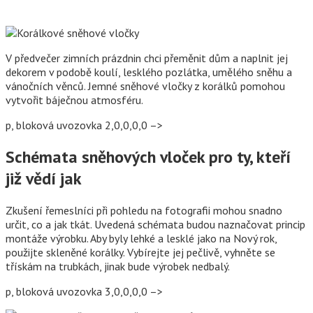
V předvečer zimních prázdnin chci přeměnit dům a naplnit jej
dekorem v podobě koulí, lesklého pozlátka, umělého sněhu a
vánočních věnců. Jemné sněhové vločky z korálků pomohou
vytvořit báječnou atmosféru.
p, bloková uvozovka 2,0,0,0,0 –>
Schémata sněhových vloček pro ty, kteří
již vědí jak
Zkušení řemeslníci při pohledu na fotografii mohou snadno
určit, co a jak tkát. Uvedená schémata budou naznačovat princip
montáže výrobku. Aby byly lehké a lesklé jako na Nový rok,
použijte skleněné korálky. Vybírejte jej pečlivě, vyhněte se
třískám na trubkách, jinak bude výrobek nedbalý.
p, bloková uvozovka 3,0,0,0,0 –>