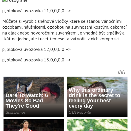
p, bloková uvozovka 11,0,0,0,0 –>
Můžete si vyrobit sněhové vločky, které se stanou vánočními
ozdobami, náušnicemi, ozdobou na slavnostní kostým, dekorací
na dárek nebo novoročním suvenýrem. Je vhodné být trpělivý a
tkát ne jedno, ale tucet řemesel a vytvořit z nich kompozici.
p, bloková uvozovka 12,0,0,0,0 –>
p, bloková uvozovka 13,0,0,0,0 –>