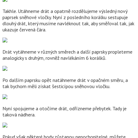
Takhle. Utáhneme drát a opatrně rozdělujeme výsledný nový
paprsek sněhové vločky. Nyní z posledního korálku sestupuje
dlouhý drát, který musíme navléknout tak, aby směřoval tak, jak
ukazuje červená čára.
Drát vytáhneme v různých směrech a další paprsky propleteme
analogicky s druhým, rovněž navlékáním 6 korálků.
Po dalším paprsku opět natáhneme drát v opačném směru, a
tak bychom měli získat šesticípou sněhovou vločku.
Nyní spojujeme a otočíme drát, odřízneme přebytek. Tady je
taková nádhera.
Pokud však některé body zůstanou nepochopitelné, můžete