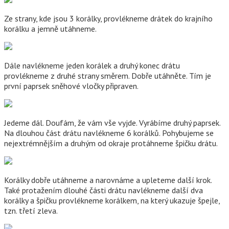
Ze strany, kde jsou 3 korálky, provlékneme drátek do krajního
korálku a jemně utáhneme.
Dále navlékneme jeden korálek a druhý konec drátu
provlékneme z druhé strany směrem. Dobře utáhněte. Tím je
první paprsek sněhové vločky připraven.
Jedeme dál. Doufám, že vám vše vyjde. Vyrábíme druhý paprsek.
Na dlouhou část drátu navlékneme 6 korálků. Pohybujeme se
nejextrémnějším a druhým od okraje protáhneme špičku drátu.
Korálky dobře utáhneme a narovnáme a upleteme další krok.
Také protažením dlouhé části drátu navlékneme další dva
korálky a špičku provlékneme korálkem, na který ukazuje špejle,
tzn. třetí zleva.