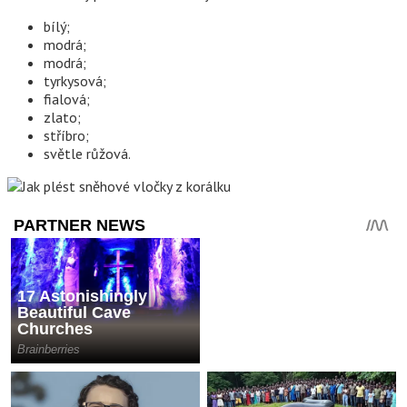
bílý;
modrá;
modrá;
tyrkysová;
fialová;
zlato;
stříbro;
světle růžová.