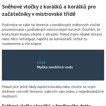
Sněhové vločky z korálků a korálků pro
začátečníky v mistrovské třídě
Podívejte se také na řemesla z korálkových sněhových vloček
prezentovaná v podrobných mistrovských kurzech. Doufám, že
kroky tkaní budou zřejmé z obrázků. Pokud máte nějaké dotazy
nebo něco nefunguje, napište do komentářů. Určitě to
rozebereme a vše klapne.
READ
Myčka neohřívá vodu
Pokud jste ještě nikdy nepletli korálky nebo chcete se svým
dítětem vytvořit řemeslo, nabízím vám jednu z nejjednodušších
možností.
Sněhová vločka z korálků a žinylkového drátu.