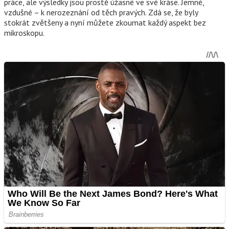
práce, ale výsledky jsou prostě úžasné ve své kráse. Jemné,
vzdušné – k nerozeznání od těch pravých. Zdá se, že byly
stokrát zvětšeny a nyní můžete zkoumat každý aspekt bez
mikroskopu.