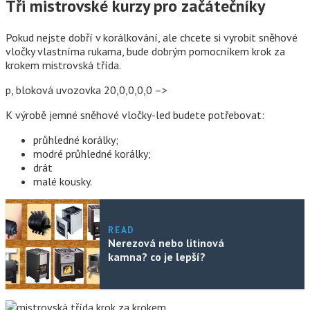
Tři mistrovské kurzy pro začátečníky
Pokud nejste dobří v korálkování, ale chcete si vyrobit sněhové
vločky vlastníma rukama, bude dobrým pomocníkem krok za
krokem mistrovská třída.
p, bloková uvozovka 20,0,0,0,0 –>
K výrobě jemné sněhové vločky-led budete potřebovat:
průhledné korálky;
modré průhledné korálky;
drát
malé kousky.
READ
Nerezová nebo litinová
kamna? co je lepší?