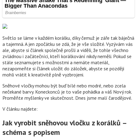
Světlo se láme v každém korálku, díky čemuž je záře tak báječná
a tajemná. A jen zpočátku se zdá, že je vše složité. Vyzývám vás
ale, abyste si článek společně prošli a viděli, že tohle všechno
zvládnou i začátečníci, kteří korálkování nikdy neměli. Pokud se
stále seznamujete s možnostmi a nemáte materiál,
nezapomeňte si článek uložit do záložek, abyste se později
mohli vrátit k kreativitě plně vyzbrojeni.
Sněhové vločky mohou být buď bílé nebo modré, nebo zcela
nečekané barvy. Koneckonců je to vaše pohádka a váš Nový rok.
Proměňte myšlenky ve skutečnost. Dnes jsme malí čarodějové.
V článku najdete:
Jak vyrobit sněhovou vločku z korálků –
schéma s popisem