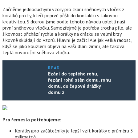
Začněme jednoduchými vzory pro tkaní sněhových vloček z
korálků pro ty, kteří poprvé přišli do kontaktu s takovou
kreativitou. S dcerou jsme podle tohoto návodu upletli naši
první sněhovou vločku. Samozřejmě je potřeba trocha píle, ale
šikovnost přichází rychle a korálky na drátku se velmi brzy
šikovně skládají do vzorů. Hlavní je začít! Ale jak velká radost,
když se jako kouzlem objeví na vaší dlani zimní, ale taková
teplá novoroční sněhová vločka.
READ
Ezání do teplého rohu,
řezání rohů stěn domu, rohu
domu, do čepové drážky
domu z
Pro řemesla potřebujeme:
Korálky (pro začátečníky je lepší vzít korálky o průměru 3
milimetry)