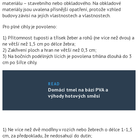
materiálu – stavebního nebo obkladového. Na obkladové
materiály jsou uvalena přísnější opatření, protože vzhled
budovy závisí na jejích vlastnostech a vlastnostech.
Pro plné cihly je povoleno:
1) Přítomnost tuposti a třísek žeber a rohů (ne více než dvou) a
ne větší než 1,5 cm po délce žebra;
2) Zakřivení ploch a hran ne větší než 0,3 cm;
3) Na bočních podélných lících je povolena trhlina dlouhá do 3
cm po šířce cihly.
READ
Domácí tmel na bázi PVA a
výhody hotových směsí
1) Ne více než dvě modřiny v rozích nebo žebrech o délce 1-1,5
cm, za předpokladu, že nedosahují do dutin;