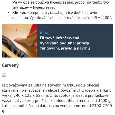
Při výrobě se používá hyperpressing, proto má tento typ
jiný název – hyperpressed.
Klinker.
Komponenty obsahují více druhů surovin
najednou. Vypalování cihel se provádí v pecích při +1200°.
READ
Filmová infračervená
vyhřívaná podlaha: princip
fungování, pravidla návrhu
Červený
Je považována za lídra na stavebním trhu. Podle obecně
uznávané normalizace je velikost obyčejné cihly (délka x šířka x
výška) 240 x 125 x 65 mm. Cihlový blok je ideální pro řádkové
vázání zdiva. Lze ji použít jako plnou cihlu o hmotnosti 3600 g,
tak i jako odlehčenou dutinkovou verzi o hmotnosti 2300-2700
g.