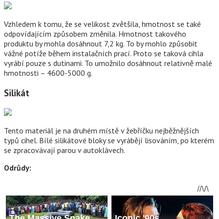
Vzhledem k tomu, že se velikost zvětšila, hmotnost se také
odpovídajícím způsobem změnila. Hmotnost takového
produktu by mohla dosáhnout 7,2 kg. To by mohlo způsobit
vážné potíže během instalačních prací. Proto se taková cihla
vyrábí pouze s dutinami. To umožnilo dosáhnout relativně malé
hmotnosti – 4600-5000 g.
Silikát
Tento materiál je na druhém místě v žebříčku nejběžnějších
typů cihel. Bílé silikátové bloky se vyrábějí lisováním, po kterém
se zpracovávají parou v autoklávech.
Odrůdy: