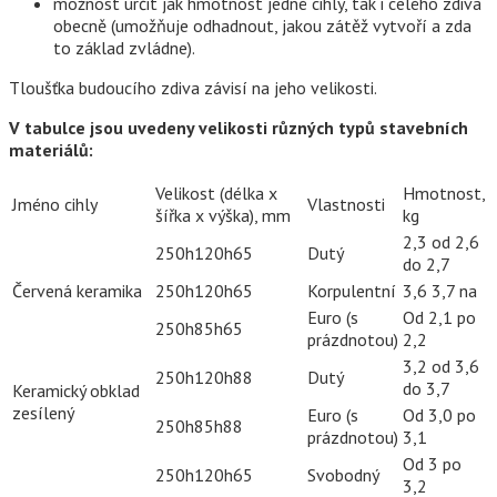
možnost určit jak hmotnost jedné cihly, tak i celého zdiva
obecně (umožňuje odhadnout, jakou zátěž vytvoří a zda
to základ zvládne).
Tloušťka budoucího zdiva závisí na jeho velikosti.
V tabulce jsou uvedeny velikosti různých typů stavebních
materiálů:
Velikost (délka x
Hmotnost,
Jméno cihly
Vlastnosti
šířka x výška), mm
kg
2,3 od 2,6
250h120h65
Dutý
do 2,7
Červená keramika
250h120h65
Korpulentní
3,6 3,7 na
Euro (s
Od 2,1 po
250h85h65
prázdnotou)
2,2
3,2 od 3,6
250h120h88
Dutý
do 3,7
Keramický obklad
zesílený
Euro (s
Od 3,0 po
250h85h88
prázdnotou)
3,1
Od 3 po
250h120h65
Svobodný
3,2