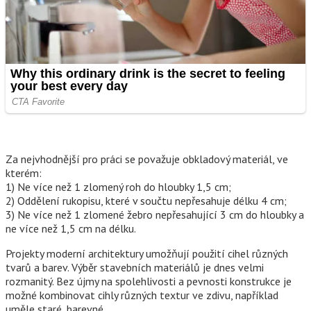
Za nejvhodnější pro práci se považuje obkladový materiál, ve
kterém:
1) Ne více než 1 zlomený roh do hloubky 1,5 cm;
2) Oddělení rukopisu, které v součtu nepřesahuje délku 4 cm;
3) Ne více než 1 zlomené žebro nepřesahující 3 cm do hloubky a
ne více než 1,5 cm na délku.
Projekty moderní architektury umožňují použití cihel různých
tvarů a barev. Výběr stavebních materiálů je dnes velmi
rozmanitý. Bez újmy na spolehlivosti a pevnosti konstrukce je
možné kombinovat cihly různých textur ve zdivu, například
uměle staré, barevné.