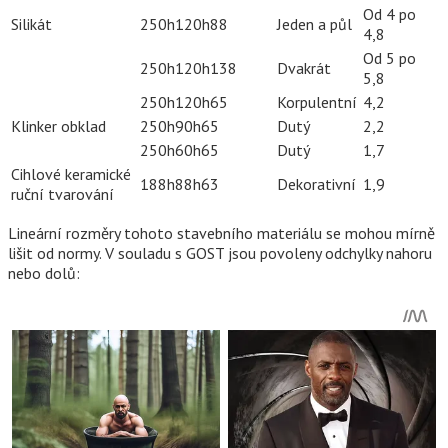
Od 4 po
Silikát
250h120h88
Jeden a půl
4,8
Od 5 po
250h120h138
Dvakrát
5,8
250h120h65
Korpulentní
4,2
Klinker obklad
250h90h65
Dutý
2,2
250h60h65
Dutý
1,7
Cihlové keramické
188h88h63
Dekorativní
1,9
ruční tvarování
Lineární rozměry tohoto stavebního materiálu se mohou mírně
lišit od normy. V souladu s GOST jsou povoleny odchylky nahoru
nebo dolů: