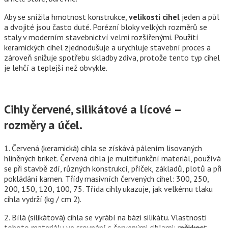
Aby se snížila hmotnost konstrukce,
velikosti cihel
jeden a půl
a dvojité jsou často duté. Porézní bloky velkých rozměrů se
staly v moderním stavebnictví velmi rozšířenými. Použití
keramických cihel zjednodušuje a urychluje stavební proces a
zároveň snižuje spotřebu skladby zdiva, protože tento typ cihel
je lehčí a teplejší než obvykle.
Cihly červené, silikátové a lícové –
rozměry a účel.
1. Červená (keramická) cihla se získává pálením lisovaných
hliněných briket. Červená cihla je multifunkční materiál, používá
se při stavbě zdí, různých konstrukcí, příček, základů, plotů a při
pokládání kamen. Třídy masivních červených cihel: 300, 250,
200, 150, 120, 100, 75. Třída cihly ukazuje, jak velkému tlaku
cihla vydrží (kg / cm 2).
2. Bílá (silikátová) cihla se vyrábí na bázi silikátu. Vlastnosti
tohoto materiálu ve srovnání s červenými cihlami: měkkost,