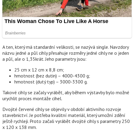
A ten, který má standardní velikosti, se nazývá single. Navzdory
názvu jedné a půl cihly přesahuje rozměry jedné cihly ne o jeden
a půl, ale o 1,35krát. Jeho parametry jsou:
25 cm x 12 cm x 8,8 cm;
hmotnost (bez dutin) – 4000-4300 g;
hmotnost (dutý typ) – 3000-3300 g.
Takové cihly se začaly vyrábět, aby během výstavby bylo možné
urychlit proces montáže cihel.
Dvojité červené cihly se objevily v období aktivního rozvoje
stavebnictví. Je potřeba kvalitní materiál, který umožní zdění
ještě rychleji. Proto začali vyrábět dvojité cihly s parametry 250
x 120 x 138 mm.