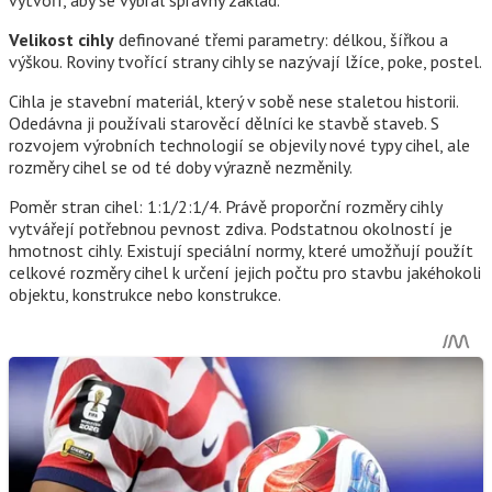
vytvoří, aby se vybral správný základ.
Velikost cihly
definované třemi parametry: délkou, šířkou a
výškou. Roviny tvořící strany cihly se nazývají lžíce, poke, postel.
Cihla je stavební materiál, který v sobě nese staletou historii.
Odedávna ji používali starověcí dělníci ke stavbě staveb. S
rozvojem výrobních technologií se objevily nové typy cihel, ale
rozměry cihel se od té doby výrazně nezměnily.
Poměr stran cihel: 1:1/2:1/4. Právě proporční rozměry cihly
vytvářejí potřebnou pevnost zdiva. Podstatnou okolností je
hmotnost cihly. Existují speciální normy, které umožňují použít
celkové rozměry cihel k určení jejich počtu pro stavbu jakéhokoli
objektu, konstrukce nebo konstrukce.