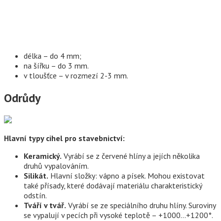
délka – do 4 mm;
na šířku – do 3 mm.
v tloušťce – v rozmezí 2-3 mm.
Odrůdy
Hlavní typy cihel pro stavebnictví:
Keramický.
Vyrábí se z červené hlíny a jejích několika
druhů vypalováním.
Silikát.
Hlavní složky: vápno a písek. Mohou existovat
také přísady, které dodávají materiálu charakteristický
odstín.
Tváří v tvář.
Vyrábí se ze speciálního druhu hlíny. Suroviny
se vypalují v pecích při vysoké teplotě – +1000…+1200°.