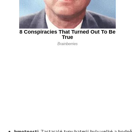
hmotnosti
. Zastaralé typy baterií byly velké a hod