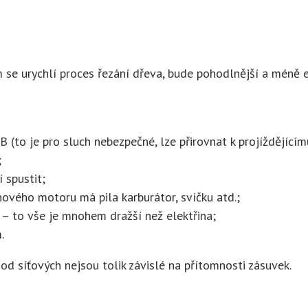
ím se urychlí proces řezání dřeva, bude pohodlnější a méně
 (to je pro sluch nebezpečné, lze přirovnat k projíždějícím
;
 spustit;
nového motoru má pila karburátor, svíčku atd.;
j – to vše je mnohem dražší než elektřina;
.
od síťových nejsou tolik závislé na přítomnosti zásuvek.