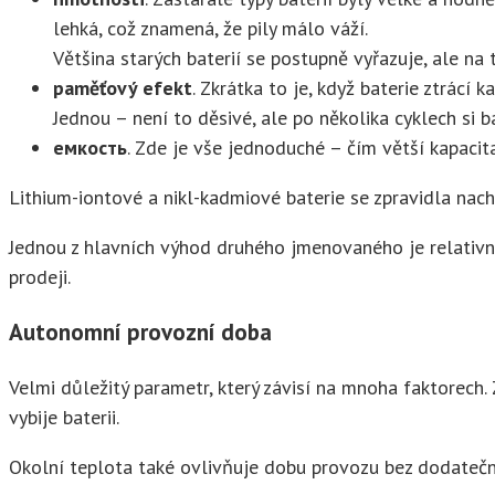
lehká, což znamená, že pily málo váží.
Většina starých baterií se postupně vyřazuje, ale na t
paměťový efekt
. Zkrátka to je, když baterie ztrácí 
Jednou – není to děsivé, ale po několika cyklech si b
емкость
. Zde je vše jednoduché – čím větší kapacit
Lithium-iontové a nikl-kadmiové baterie se zpravidla nachá
Jednou z hlavních výhod druhého jmenovaného je relativně 
prodeji.
Autonomní provozní doba
Velmi důležitý parametr, který závisí na mnoha faktorech. 
vybije baterii.
Okolní teplota také ovlivňuje dobu provozu bez dodatečné