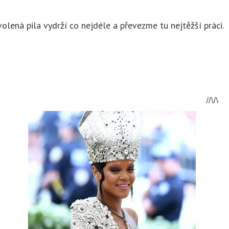
lená pila vydrží co nejdéle a převezme tu nejtěžší práci.