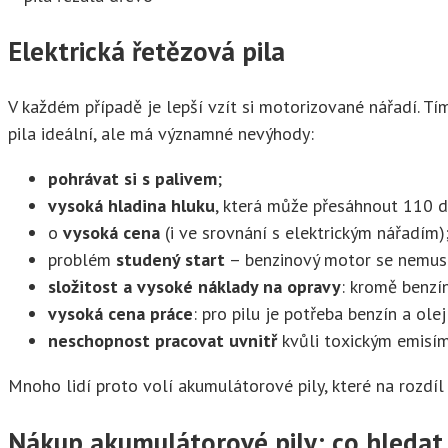
Elektrická řetězová pila
V každém případě je lepší vzít si motorizované nářadí. T
pila ideální, ale má významné nevýhody:
pohrávat si s palivem
;
vysoká hladina hluku
, která může přesáhnout 110 dB
o
vysoká cena
(i ve srovnání s elektrickým nářadím)
problém
studený start
– benzinový motor se nemusí
složitost a vysoké náklady na opravy
: kromě benzí
vysoká cena práce
: pro pilu je potřeba benzín a ole
neschopnost pracovat uvnitř
kvůli toxickým emisím
Mnoho lidí proto volí akumulátorové pily, které na rozdíl 
Nákup akumulátorové pily: co hledat