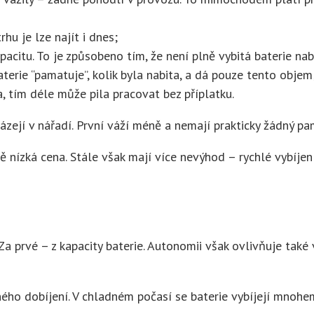
rhu je lze najít i dnes;
kapacitu. To je způsobeno tím, že není plně vybitá baterie nab
aterie “pamatuje”, kolik byla nabita, a dá pouze tento objem
a, tím déle může pila pracovat bez příplatku.
zejí v nářadí. První váží méně a nemají prakticky žádný pamě
nízká cena. Stále však mají více nevýhod – rychlé vybíjení
Za prvé – z kapacity baterie. Autonomii však ovlivňuje také 
ho dobíjení. V chladném počasí se baterie vybíjejí mnohem 