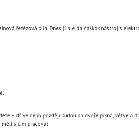
zínová řetězová pila. Dnes jí ale dá náskok nástroj s elekt
il
te – dříve nebo později budou na dvoře prkna, větve a dalš
 měli s čím pracovat.