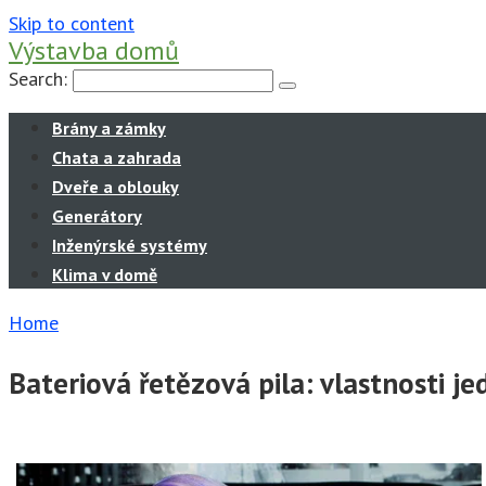
Skip to content
Výstavba domů
Search:
Brány a zámky
Chata a zahrada
Dveře a oblouky
Generátory
Inženýrské systémy
Klima v domě
Home
Bateriová řetězová pila: vlastnosti j