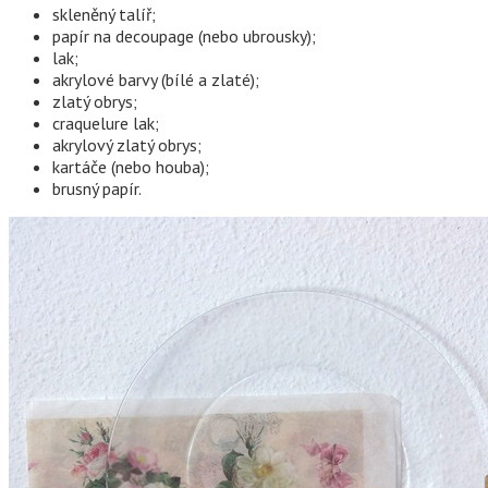
skleněný talíř;
papír na decoupage (nebo ubrousky);
lak;
akrylové barvy (bílé a zlaté);
zlatý obrys;
craquelure lak;
akrylový zlatý obrys;
kartáče (nebo houba);
brusný papír.