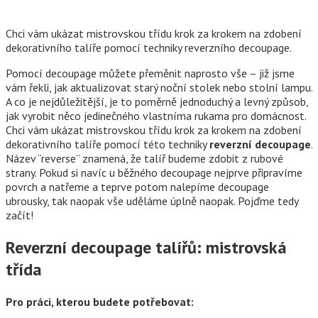
Chci vám ukázat mistrovskou třídu krok za krokem na zdobení
dekorativního talíře pomocí techniky reverzního decoupage.
Pomocí decoupage můžete přeměnit naprosto vše – již jsme
vám řekli, jak aktualizovat starý noční stolek nebo stolní lampu.
A co je nejdůležitější, je to poměrně jednoduchý a levný způsob,
jak vyrobit něco jedinečného vlastníma rukama pro domácnost.
Chci vám ukázat mistrovskou třídu krok za krokem na zdobení
dekorativního talíře pomocí této techniky
reverzní decoupage
.
Název “reverse” znamená, že talíř budeme zdobit z rubové
strany. Pokud si navíc u běžného decoupage nejprve připravíme
povrch a natřeme a teprve potom nalepíme decoupage
ubrousky, tak naopak vše uděláme úplně naopak. Pojďme tedy
začít!
Reverzní decoupage talířů: mistrovská
třída
Pro práci, kterou budete potřebovat: