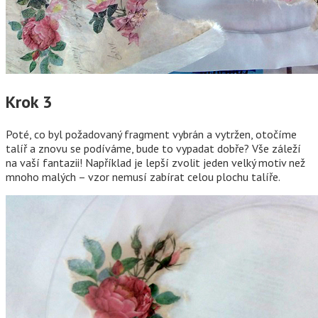
Krok 3
Poté, co byl požadovaný fragment vybrán a vytržen, otočíme
talíř a znovu se podíváme, bude to vypadat dobře? Vše záleží
na vaší fantazii! Například je lepší zvolit jeden velký motiv než
mnoho malých – vzor nemusí zabírat celou plochu talíře.