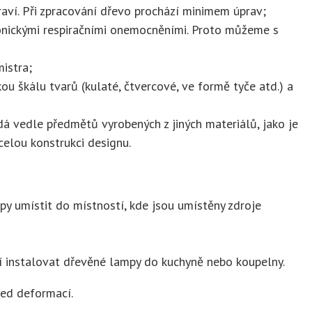
aví. Při zpracování dřevo prochází minimem úprav;
chronickými respiračními onemocněními. Proto můžeme s
istra;
ou škálu tvarů (kulaté, čtvercové, ve formě tyče atd.) a
dá vedle předmětů vyrobených z jiných materiálů, jako je
celou konstrukci designu.
py umístit do místností, kde jsou umístěny zdroje
cí instalovat dřevěné lampy do kuchyně nebo koupelny.
řed deformací.