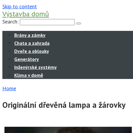
Skip to content
Výstavba domů
Search:
Brány a zámky
Chata a zahrada
Dveře a oblouky
Generátory
Inženýrské systémy
Klima v domě
Home
Originální dřevěná lampa a žárovky