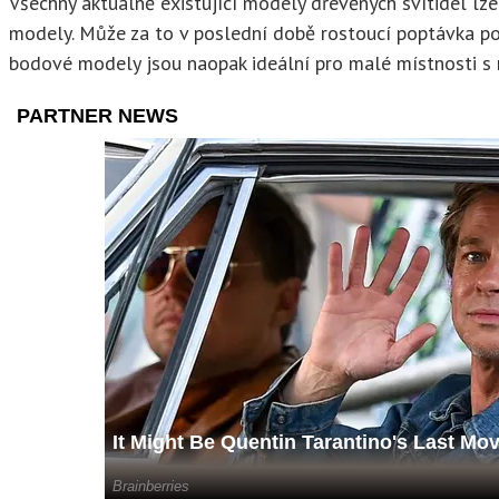
Všechny aktuálně existující modely dřevěných svítidel lze 
modely. Může za to v poslední době rostoucí poptávka po r
bodové modely jsou naopak ideální pro malé místnosti s n