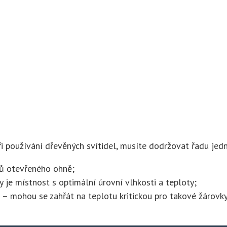
ři používání dřevěných svítidel, musíte dodržovat řadu jed
jů otevřeného ohně;
je místnost s optimální úrovní vlhkosti a teploty;
a – mohou se zahřát na teplotu kritickou pro takové žárovky