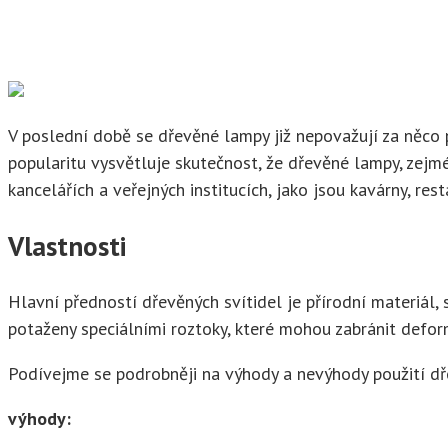
V poslední době se dřevěné lampy již nepovažují za něco př
popularitu vysvětluje skutečnost, že dřevěné lampy, zejm
kancelářích a veřejných institucích, jako jsou kavárny, res
Vlastnosti
Hlavní předností dřevěných svítidel je přírodní materiál
potaženy speciálními roztoky, které mohou zabránit defor
Podívejme se podrobněji na výhody a nevýhody použití dře
výhody: