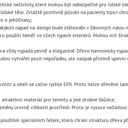
ické nečistoty, které mohou být nebezpečné pro lidské zdr
 lidské tělo. Zvláště pozitivně působí na pacienty trpící 
de o jehličnany;
Jakýkoli nápad na design bude ztělesněn v šikovných rukou m
pro použití téměř ve všech typech interiérů. Mohou mít širok
řeva vždy vypadá pevně a elegantně. Dřevo harmonicky vypa
udou vytvářet pocit nepořádku, ale naopak příznivě upevní 
nítí a oheň se začne rychle šířit. Proto nelze dřevěné lam
 atraktivní materiál pro termity a jiné drobné škůdce;
 změny úrovně vlhkosti prostředí. Proto je vysoce nežádou
oužitím speciálních řešení, která chrání strukturu dřeva p