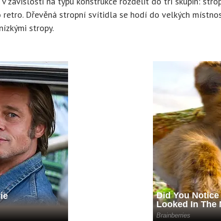
v závislosti na typu konstrukce rozdělit do tří skupin: str
etro. Dřevěná stropní svítidla se hodí do velkých místnost
ízkými stropy.