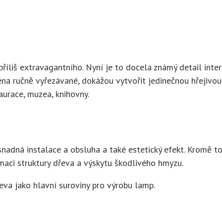
íliš extravagantního. Nyní je to docela známý detail interi
éna ručně vyřezávané, dokážou vytvořit jedinečnou hřejivou
taurace, muzea, knihovny.
, snadná instalace a obsluha a také estetický efekt. Kromě
maci struktury dřeva a výskytu škodlivého hmyzu.
va jako hlavní suroviny pro výrobu lamp.