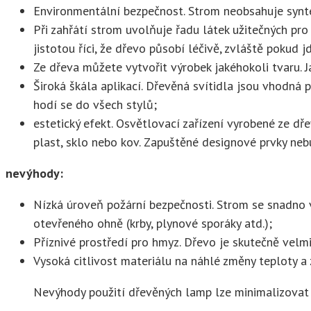
Environmentální bezpečnost. Strom neobsahuje syntet
Při zahřátí strom uvolňuje řadu látek užitečných pro
jistotou říci, že dřevo působí léčivě, zvláště pokud j
Ze dřeva můžete vytvořit výrobek jakéhokoli tvaru. 
Široká škála aplikací. Dřevěná svítidla jsou vhodná 
hodí se do všech stylů;
estetický efekt. Osvětlovací zařízení vyrobené ze d
plast, sklo nebo kov. Zapuštěné designové prvky neb
nevýhody:
Nízká úroveň požární bezpečnosti. Strom se snadno vz
otevřeného ohně (krby, plynové sporáky atd.);
Příznivé prostředí pro hmyz. Dřevo je skutečně velmi
Vysoká citlivost materiálu na náhlé změny teploty a
Nevýhody použití dřevěných lamp lze minimalizovat p