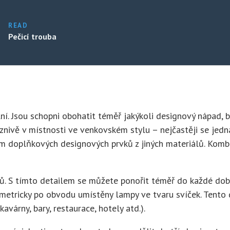
READ
Pečicí trouba
í. Jsou schopni obohatit téměř jakýkoli designový nápad, be
příznivě v místnosti ve venkovském stylu – nejčastěji se je
doplňkových designových prvků z jiných materiálů. Kombin
érů. S tímto detailem se můžete ponořit téměř do každé dob
ymetricky po obvodu umístěny lampy ve tvaru svíček. Tento 
avárny, bary, restaurace, hotely atd.).