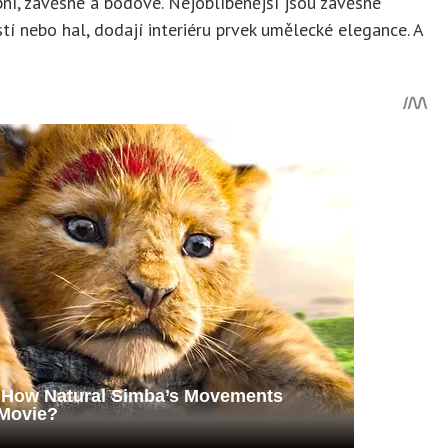
opní, závěsné a bodové. Nejoblíbenější jsou závěsné
í nebo hal, dodají interiéru prvek umělecké elegance. A