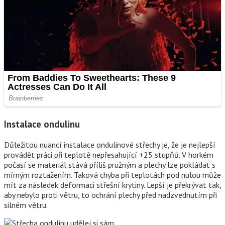
Instalace ondulinu
Důležitou nuancí instalace ondulinové střechy je, že je nejlepší
provádět práci při teplotě nepřesahující +25 stupňů. V horkém
počasí se materiál stává příliš pružným a plechy lze pokládat s
mírným roztažením. Taková chyba při teplotách pod nulou může
mít za následek deformaci střešní krytiny. Lepší je překrývat tak,
aby nebylo proti větru, to ochrání plechy před nadzvednutím při
silném větru.