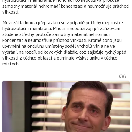
Mezi základnou a přepravkou se v případě potřeby rozprostře
hydroizolační membrána. Mnozí ji nepoužívají při zařizování
studené střechy, protože samotný materiál nehromadí
kondenzát a neumožňuje průchod vlhkosti. Kromě toho jsou
upevnění na ondulinu umístěny podél vrcholů vln a ne ve
vybrání, na rozdíl od kovových dlaždic, což zajišťuje rychlý spád
vlhkosti z těchto oblastí a eliminuje výskyt úniku v těchto
místech.