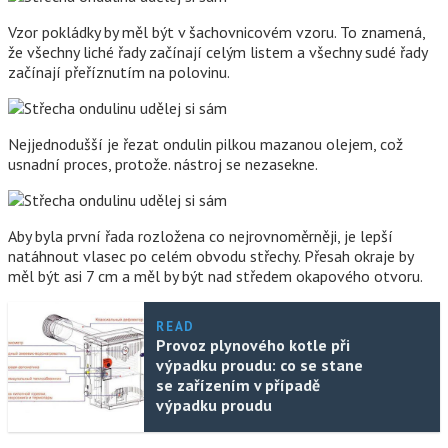
Vzor pokládky by měl být v šachovnicovém vzoru. To znamená,
že všechny liché řady začínají celým listem a všechny sudé řady
začínají přeříznutím na polovinu.
Nejjednodušší je řezat ondulin pilkou mazanou olejem, což
usnadní proces, protože. nástroj se nezasekne.
Aby byla první řada rozložena co nejrovnoměrněji, je lepší
natáhnout vlasec po celém obvodu střechy. Přesah okraje by
měl být asi 7 cm a měl by být nad středem okapového otvoru.
READ
Provoz plynového kotle při
výpadku proudu: co se stane
se zařízením v případě
výpadku proudu