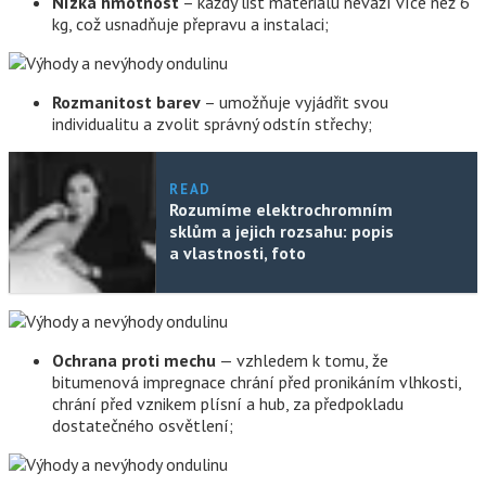
Nízká hmotnost
– každý list materiálu neváží více než 6
kg, což usnadňuje přepravu a instalaci;
Rozmanitost barev
– umožňuje vyjádřit svou
individualitu a zvolit správný odstín střechy;
READ
Rozumíme elektrochromním
sklům a jejich rozsahu: popis
a vlastnosti, foto
Ochrana proti mechu
— vzhledem k tomu, že
bitumenová impregnace chrání před pronikáním vlhkosti,
chrání před vznikem plísní a hub, za předpokladu
dostatečného osvětlení;