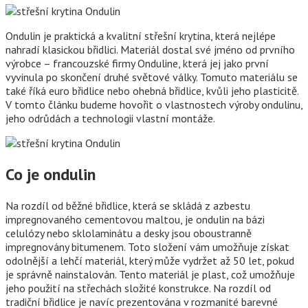
Ondulin je praktická a kvalitní střešní krytina, která nejlépe
nahradí klasickou břidlici. Materiál dostal své jméno od prvního
výrobce – francouzské firmy Onduline, která jej jako první
vyvinula po skončení druhé světové války. Tomuto materiálu se
také říká euro břidlice nebo ohebná břidlice, kvůli jeho plasticitě.
V tomto článku budeme hovořit o vlastnostech výroby ondulinu,
jeho odrůdách a technologii vlastní montáže.
Co je ondulin
Na rozdíl od běžné břidlice, která se skládá z azbestu
impregnovaného cementovou maltou, je ondulin na bázi
celulózy nebo sklolaminátu a desky jsou oboustranně
impregnovány bitumenem. Toto složení vám umožňuje získat
odolnější a lehčí materiál, který může vydržet až 50 let, pokud
je správně nainstalován. Tento materiál je plast, což umožňuje
jeho použití na střechách složité konstrukce. Na rozdíl od
tradiční břidlice je navíc prezentována v rozmanité barevné