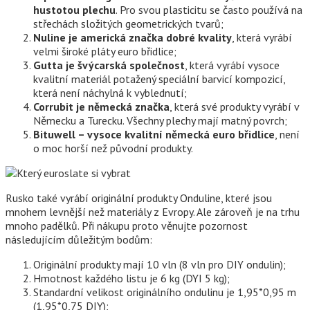
hustotou plechu
. Pro svou plasticitu se často používá na
střechách složitých geometrických tvarů;
Nuline je americká značka dobré kvality
, která vyrábí
velmi široké pláty euro břidlice;
Gutta je švýcarská společnost
, která vyrábí vysoce
kvalitní materiál potažený speciální barvicí kompozicí,
která není náchylná k vyblednutí;
Corrubit je německá značka
, která své produkty vyrábí v
Německu a Turecku. Všechny plechy mají matný povrch;
Bituwell – vysoce kvalitní německá euro břidlice
, není
o moc horší než původní produkty.
Rusko také vyrábí originální produkty Onduline, které jsou
mnohem levnější než materiály z Evropy. Ale zároveň je na trhu
mnoho padělků. Při nákupu proto věnujte pozornost
následujícím důležitým bodům:
Originální produkty mají 10 vln (8 vln pro DIY ondulin);
Hmotnost každého listu je 6 kg (DYI 5 kg);
Standardní velikost originálního ondulinu je 1,95*0,95 m
(1,95*0,75 DIY);