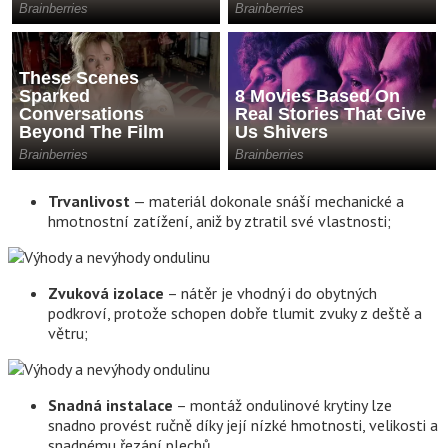
Trvanlivost
— materiál dokonale snáší mechanické a
hmotnostní zatížení, aniž by ztratil své vlastnosti;
Zvuková izolace
– nátěr je vhodný i do obytných
podkroví, protože schopen dobře tlumit zvuky z deště a
větru;
Snadná instalace
– montáž ondulinové krytiny lze
snadno provést ručně díky její nízké hmotnosti, velikosti a
snadnému řezání plechů.