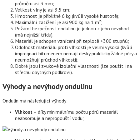
průměru asi 3 mm;
Velikost vlny je asi 3,5 cm;
Hmotnost je přibližně 6 kg (kvůli vysoké hustotě);
Maximální zatížení je asi 900 kg na 1 m²;
Požární bezpečnost ondulinu je jednou z jeho nevýhod
(má nejnižší třídu).
Materiál je schopen vznícení při teplotě +300 stupňů;
Odolnost materiálu proti vlhkosti je velmi vysoká (kvůli
impregnaci bitumenem nemají desky prakticky žádné póry a
neumožňují průchod vlhkosti);
Dobré jsou i zvukově izolační vlastnosti (lze použít i na
střechu obytných podkroví).
Výhody a nevýhody ondulinu
Ondulin má následující výhody:
Vlhkost
– díky minimálnímu počtu pórů materiál
neabsorbuje a nepropouští vodu;