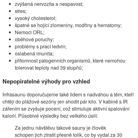
zvýšená nervozita a nespavost;
stres;
vysoký cholesterol;
špatně se hojící zlomeniny, modřiny a hematomy;
Nemoci ORL;
oběhové poruchy;
problémy s prací ledvin;
oslabená imunita;
přítomnost patogenních organismů, které nemohou
tolerovat teploty nad 39 stupňů;
Nepopiratelné výhody pro vzhled
Infrasaunu doporučujeme také lidem s nadváhou a těm, kteří
chtějí do plážové sezóny jen shodit pár kilo. V kabině s IR
zářením se zvyšuje pocení, což stimuluje aktivní spalování
kalorií. Působivé výsledky bez velkého úsilí.
Za jednu návštěvu takové sauny je člověk
schopen jich ztratit přesně tolik, co by vydal za 30