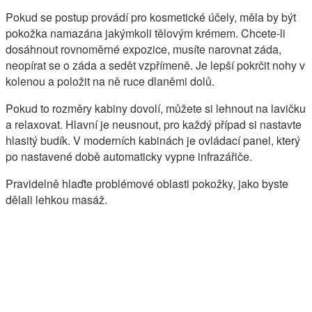
Pokud se postup provádí pro kosmetické účely, měla by být
pokožka namazána jakýmkoli tělovým krémem. Chcete-li
dosáhnout rovnoměrné expozice, musíte narovnat záda,
neopírat se o záda a sedět vzpřímeně. Je lepší pokrčit nohy v
kolenou a položit na ně ruce dlaněmi dolů.
Pokud to rozměry kabiny dovolí, můžete si lehnout na lavičku
a relaxovat. Hlavní je neusnout, pro každý případ si nastavte
hlasitý budík. V moderních kabinách je ovládací panel, který
po nastavené době automaticky vypne infrazářiče.
Pravidelně hlaďte problémové oblasti pokožky, jako byste
dělali lehkou masáž.