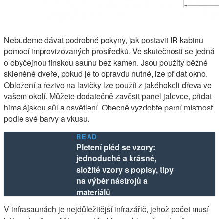
Nebudeme dávat podrobné pokyny, jak postavit IR kabinu
pomocí improvizovaných prostředků. Ve skutečnosti se jedná
o obyčejnou finskou saunu bez kamen. Jsou použity běžné
skleněné dveře, pokud je to opravdu nutné, lze přidat okno.
Obložení a řezivo na lavičky lze použít z jakéhokoli dřeva ve
vašem okolí. Můžete dodatečně zavěsit panel jalovce, přidat
himalájskou sůl a osvětlení. Obecně vyzdobte parní místnost
podle své barvy a vkusu.
READ
Pletení pléd se vzory:
jednoduché a krásné,
složité vzory s popisy, tipy
na výběr nástrojů a
materiálů
V infrasaunách je nejdůležitější infrazářič, jehož počet musí