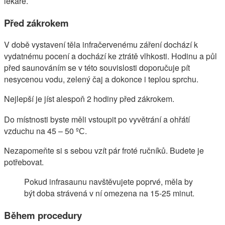
lékaře.
Před zákrokem
V době vystavení těla infračervenému záření dochází k
vydatnému pocení a dochází ke ztrátě vlhkosti. Hodinu a půl
před saunováním se v této souvislosti doporučuje pít
nesycenou vodu, zelený čaj a dokonce i teplou sprchu.
Nejlepší je jíst alespoň 2 hodiny před zákrokem.
Do místnosti byste měli vstoupit po vyvětrání a ohřátí
vzduchu na 45 – 50 ºС.
Nezapomeňte si s sebou vzít pár froté ručníků. Budete je
potřebovat.
Pokud infrasaunu navštěvujete poprvé, měla by
být doba strávená v ní omezena na 15-25 minut.
Během procedury