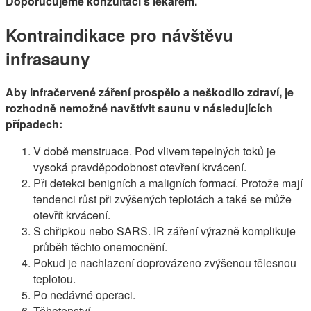
Doporučujeme konzultaci s lékařem.
Kontraindikace pro návštěvu
infrasauny
Aby infračervené záření prospělo a neškodilo zdraví, je
rozhodně nemožné navštívit saunu v následujících
případech:
V době menstruace. Pod vlivem tepelných toků je
vysoká pravděpodobnost otevření krvácení.
Při detekci benigních a maligních formací. Protože mají
tendenci růst při zvýšených teplotách a také se může
otevřít krvácení.
S chřipkou nebo SARS. IR záření výrazně komplikuje
průběh těchto onemocnění.
Pokud je nachlazení doprovázeno zvýšenou tělesnou
teplotou.
Po nedávné operaci.
Těhotenství.