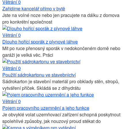
Větrání
0
Zařídíme kancelář přímo v bytě
Jste na volné noze nebo jen pracujete na dálku z domova
pro konkrétní společnost
Větrání
0
Dlouho hořící sporák z plynové láhve
Mít po ruce přenosný sporák v nedokončeném domě nebo
garáži je velká věc. Práci
Větrání
0
Použití sádrokartonu ve stavebnictví
Sádrokarton je stavební materiál pro obklady stěn, stropů,
vytváření příček. Skládá se z dihydrátu
Větrání
0
Pojem pracovního uzemnění a jeho funkce
Je obvyklé volat uzemňovací zařízení schopná poskytnout
spolehlivé způsoby, jak nouzový proud stékat do