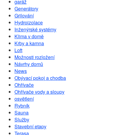
garáž
Generátory
Grilování
Hydroizolace
Inženýrské systémy
Klima v domě
Krby a kamna
Loft
Možnosti rozložení
Návrhy domů
News
Obývací pokoj a chodba
Ohřívače
Ohřívače vody a sloupy
osvětlení
Rybník
Sauna
Služby
Stavební etapy
Terasa