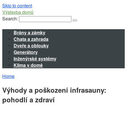
Skip to content
Výstavba domů
Search:
Brány a zámky
Chata a zahrada
Dveře a oblouky
Generátory
Inženýrské systémy
Klima v domě
Home
Výhody a poškození infrasauny:
pohodlí a zdraví