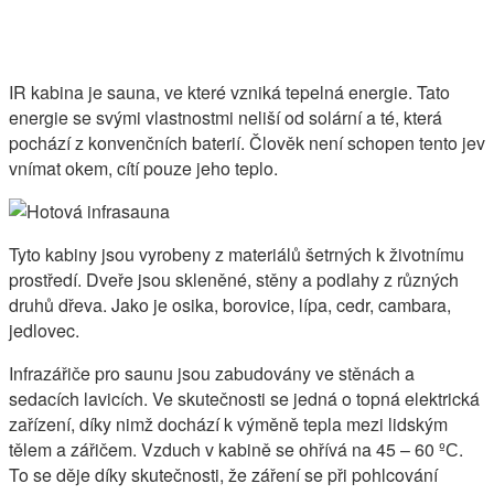
IR kabina je sauna, ve které vzniká tepelná energie. Tato
energie se svými vlastnostmi neliší od solární a té, která
pochází z konvenčních baterií. Člověk není schopen tento jev
vnímat okem, cítí pouze jeho teplo.
Tyto kabiny jsou vyrobeny z materiálů šetrných k životnímu
prostředí. Dveře jsou skleněné, stěny a podlahy z různých
druhů dřeva. Jako je osika, borovice, lípa, cedr, cambara,
jedlovec.
Infrazářiče pro saunu jsou zabudovány ve stěnách a
sedacích lavicích. Ve skutečnosti se jedná o topná elektrická
zařízení, díky nimž dochází k výměně tepla mezi lidským
tělem a zářičem. Vzduch v kabině se ohřívá na 45 – 60 ºС.
To se děje díky skutečnosti, že záření se při pohlcování