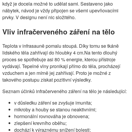
když je docela možné to udělat sami. Sestaveno jako
nábytek, návod je vždy připojen se všemi upevňovacími
prvky. V designu není nic složitého.
Vliv infračerveného záření na tělo
Teplota v infrasauně pomalu stoupá. Díky tomu se tkáně
lidského těla zahřívají do hloubky 4 cm.Na tento dlouhý
proces se spotřebuje asi 80 % energie, kterou přístroje
vydávají. Tepelné vlny pronikají přímo do těla, procházejí
vzduchem a jen mírně jej zahřívají. Proto je možné z
takového postupu získat pozitivní výsledky.
Seznam účinků infračerveného záření na tělo je následující:
v důsledku záření se zvyšuje imunita;
mikroby a houby se stanou neaktivními;
hormonální rovnováha je obnovena;
zlepšení krevního oběhu;
dochází k výraznému snížení bolesti;