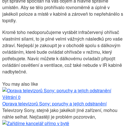
být správně spočítán na váš objem a hlavně správně
umístěn. Aby se tělo prohřívalo rovnoměrně a úplně v
jakékoli poloze a místě v kabině a zároveň to nepřehánělo s
topidly.
Kromě toho nedoporučujeme vyrábět infračervený ohřívač
vlastními silami, to je plné velmi vážných následků pro vaše
zdraví. Nejlepší je zakoupit je v obchodě spolu s dálkovým
ovládáním, které bude ovládat ohřívače v režimu, který
potřebujete. Navíc můžete k dálkovému ovladači připojit
ovládání osvětlení a ventilace, což také nebude v IR kabině
nadbytečné.
You may also like
Větrání
0
Oprava televizorů Sony: poruchy a jejich odstranění
Televizory Sony, stejně jako jakékoli jiné zařízení, mohou
náhle selhat. Nejčastěji je problém pozorován,