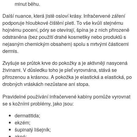
minut běhu.
Další nuance, která jistě osloví krásy. Infračervené záření
podporuje hloubkové čištění pleti. To vše kvůli stejnému
hojnému pocení, póry se otevírají, špína je z nich přirozeně
odstraněna (bez použití drahé kosmetiky nebo produktů s
nejasným chemickým obsahem) spolu s mrtvými částicemi
dermis.
Zvyšuje se průtok krve do pokožky a je aktivněji nasycená
živinami. V důsledku toho je pleť vyrovnána, stává se
přirozenou a krásnou. A pokožka je elastická a elastická, po
drobných vráskách nezůstane ani stopa.
Pravidelné používání infračervené kabiny pomůže vyrovnat
se s kožními problémy, jako jsou:
dermatitida;
ekzém;
šupinatý lišejník;
akné;