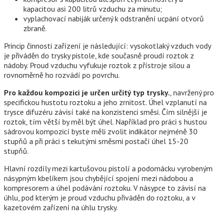
kapacitou asi 200 litrů vzduchu za minutu;
vyplachovací nabiják určený k odstranění ucpání otvorů
zbraně.
Princip činnosti zařízení je následující: vysokotlaký vzduch vody
je přiváděn do trysky pistole, kde současně proudí roztok z
nádoby. Proud vzduchu vyfukuje roztok z přístroje silou a
rovnoměrně ho rozvádí po povrchu.
Pro každou kompozici je určen určitý typ trysky.
, navržený pro
specifickou hustotu roztoku a jeho zrnitost. Úhel vzplanutí na
trysce difuzéru závisí také na konzistenci směsi. Čím silnější je
roztok, tím větší by měl být úhel. Například pro práci s hustou
sádrovou kompozicí byste měli zvolit indikátor nejméně 30
stupňů a při práci s tekutými směsmi postačí úhel 15-20
stupňů.
Hlavní rozdíly mezi kartušovou pistolí a podomácku vyrobeným
násypným kbelíkem jsou chybějící spojení mezi nádobou a
kompresorem a úhel podávání roztoku. V násypce to závisí na
úhlu, pod kterým je proud vzduchu přiváděn do roztoku, a v
kazetovém zařízení na úhlu trysky.