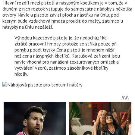
Hlavní rozdíl mezi pistolí a násypným kbelíkem je v tom, že v
druhém z nich roztok vstupuje do samostatné nádoby s několika
otvory. Navíc u pistole závisí plocha nástřiku na úhlu, pod
kterým bude vzduchová hmota proudit do malty, zatímco u
násypky na úhlu nezáleží.
Výhodou kazetové pistole je, že nedochází ke
ztrátě pracovní hmoty, protože se stříká pouze při
pohybu podél trysky. Cena pistolí je mnohem nižší
než cena násypných kbelíků. Kartušová zařízení jsou
navíc vhodná pro nanášení texturovaných omítek a
vytváření vzorů, zatímco zásobníkové kbelíky
nikoliv.