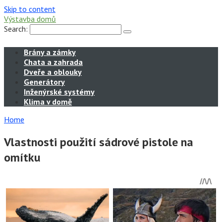
Skip to content
Výstavba domů
Search:
Brány a zámky
Chata a zahrada
Dveře a oblouky
Generátory
Inženýrské systémy
Klima v domě
Home
Vlastnosti použití sádrové pistole na
omítku