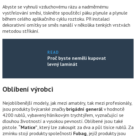
Abyste se vyhnuli vzduchovému rázu a nadměrnému
vystřelování směsi, tiskněte spouštěcí páku plynule a plynule
během celého aplikačního cyklu roztoku. Při instalaci
dekorativní omítky se směs nanáší v několika tenkých vrstvách
metodou stříkání.
READ
Proč byste neměli kupovat
levný laminát
Oblíbení výrobci
Nejoblíbenější modely, jak mezi amatéry, tak mezi profesionály,
jsou produkty švýcarské značky
brigádní generál
v hodnotě
4200 rublů, vybavený hliníkovým trychtýřem, vyznačující se
dlouhou životností a vysokou pevností. Oblíbené jsou také
pistole.
“Matice”
, který lze zakoupit za dva a půl tisíce rublů. Za
zmínku stojí produkty společnosti
Fubag
, jejíž produkty jsou