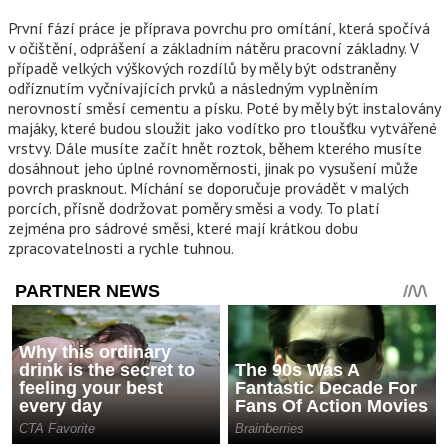
První fází práce je příprava povrchu pro omítání, která spočívá
v očištění, odprášení a základním nátěru pracovní základny. V
případě velkých výškových rozdílů by měly být odstraněny
odříznutím vyčnívajících prvků a následným vyplněním
nerovností směsí cementu a písku. Poté by měly být instalovány
majáky, které budou sloužit jako vodítko pro tloušťku vytvářené
vrstvy. Dále musíte začít hnět roztok, během kterého musíte
dosáhnout jeho úplné rovnoměrnosti, jinak po vysušení může
povrch prasknout. Míchání se doporučuje provádět v malých
porcích, přísně dodržovat poměry směsi a vody. To platí
zejména pro sádrové směsi, které mají krátkou dobu
zpracovatelnosti a rychle tuhnou.