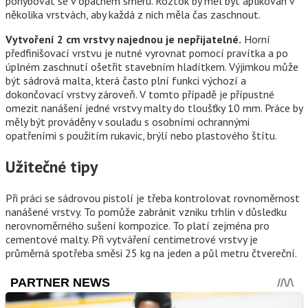
pohybovat se v opačném směru. Roztok by měl být aplikován v
několika vrstvách, aby každá z nich měla čas zaschnout.
Vytvoření 2 cm vrstvy najednou je nepřijatelné.
Horní
předfinišovací vrstvu je nutné vyrovnat pomocí pravítka a po
úplném zaschnutí ošetřit stavebním hladítkem. Výjimkou může
být sádrová malta, která často plní funkci výchozí a
dokončovací vrstvy zároveň. V tomto případě je přípustné
omezit nanášení jedné vrstvy malty do tloušťky 10 mm. Práce by
měly být prováděny v souladu s osobními ochrannými
opatřeními s použitím rukavic, brýlí nebo plastového štítu.
Užitečné tipy
Při práci se sádrovou pistolí je třeba kontrolovat rovnoměrnost
nanášené vrstvy. To pomůže zabránit vzniku trhlin v důsledku
nerovnoměrného sušení kompozice. To platí zejména pro
cementové malty. Při vytváření centimetrové vrstvy je
průměrná spotřeba směsi 25 kg na jeden a půl metru čtvereční.