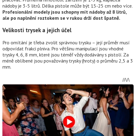
nádoby je 3-5 litrů. Délka pistole může být 15-25 cm nebo více.
Profesionální modely jsou schopny mít nádoby až 8 litrů,
ale po naplnění roztokem se v rukou drží dost špatně.
Velikosti trysek a jejich účel
Pro omítání je třeba zvolit správnou trysku – její průměr musí
odpovídat frakci plniva. Pro většinu manipulací jsou vhodné
trysky 4, 6, 8 mm, které jsou téměř vždy dodávány s pistolí. Za
méně oblíbené jsou považovány trysky (hroty) o průměru 2,5 a 3
mm.