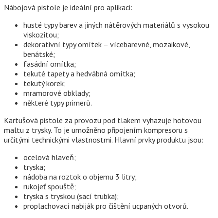
Nábojová pistole je ideální pro aplikaci:
husté typy barev a jiných nátěrových materiálů s vysokou
viskozitou;
dekorativní typy omítek – vícebarevné, mozaikové,
benátské;
fasádní omítka;
tekuté tapety a hedvábná omítka;
tekutý korek;
mramorové obklady;
některé typy primerů.
Kartušová pistole za provozu pod tlakem vyhazuje hotovou
maltu z trysky. To je umožněno připojením kompresoru s
určitými technickými vlastnostmi. Hlavní prvky produktu jsou:
ocelová hlaveň;
tryska;
nádoba na roztok o objemu 3 litry;
rukojeť spouště;
tryska s tryskou (sací trubka);
proplachovací nabiják pro čištění ucpaných otvorů.