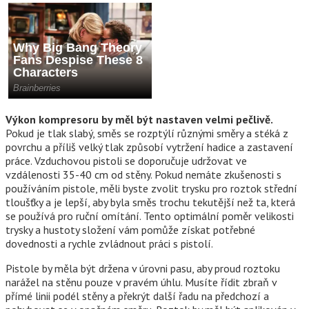
Výkon kompresoru by měl být nastaven velmi pečlivě.
Pokud je tlak slabý, směs se rozptýlí různými směry a stéká z
povrchu a příliš velký tlak způsobí vytržení hadice a zastavení
práce. Vzduchovou pistoli se doporučuje udržovat ve
vzdálenosti 35-40 cm od stěny. Pokud nemáte zkušenosti s
používáním pistole, měli byste zvolit trysku pro roztok střední
tloušťky a je lepší, aby byla směs trochu tekutější než ta, která
se používá pro ruční omítání. Tento optimální poměr velikosti
trysky a hustoty složení vám pomůže získat potřebné
dovednosti a rychle zvládnout práci s pistolí.
Pistole by měla být držena v úrovni pasu, aby proud roztoku
narážel na stěnu pouze v pravém úhlu. Musíte řídit zbraň v
přímé linii podél stěny a překrýt další řadu na předchozí a