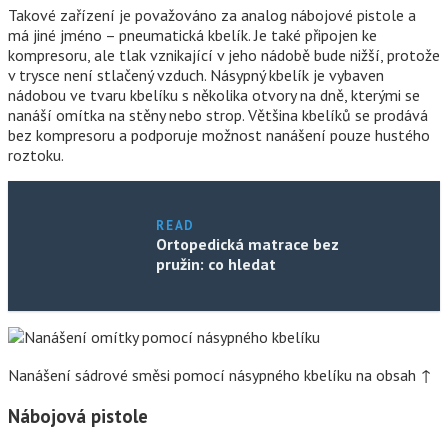
Takové zařízení je považováno za analog nábojové pistole a
má jiné jméno – pneumatická kbelík. Je také připojen ke
kompresoru, ale tlak vznikající v jeho nádobě bude nižší, protože
v trysce není stlačený vzduch. Násypný kbelík je vybaven
nádobou ve tvaru kbelíku s několika otvory na dně, kterými se
nanáší omítka na stěny nebo strop. Většina kbelíků se prodává
bez kompresoru a podporuje možnost nanášení pouze hustého
roztoku.
READ
Ortopedická matrace bez
pružin: co hledat
Nanášení sádrové směsi pomocí násypného kbelíku na obsah ↑
Nábojová pistole