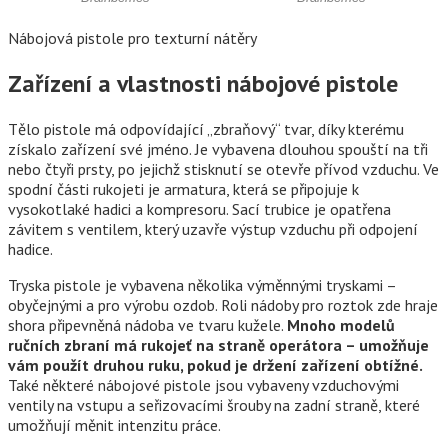
Nábojová pistole pro texturní nátěry
Zařízení a vlastnosti nábojové pistole
Tělo pistole má odpovídající „zbraňový“ tvar, díky kterému
získalo zařízení své jméno. Je vybavena dlouhou spouští na tři
nebo čtyři prsty, po jejichž stisknutí se otevře přívod vzduchu. Ve
spodní části rukojeti je armatura, která se připojuje k
vysokotlaké hadici a kompresoru. Sací trubice je opatřena
závitem s ventilem, který uzavře výstup vzduchu při odpojení
hadice.
Tryska pistole je vybavena několika výměnnými tryskami –
obyčejnými a pro výrobu ozdob. Roli nádoby pro roztok zde hraje
shora připevněná nádoba ve tvaru kužele.
Mnoho modelů
ručních zbraní má rukojeť na straně operátora – umožňuje
vám použít druhou ruku, pokud je držení zařízení obtížné.
Také některé nábojové pistole jsou vybaveny vzduchovými
ventily na vstupu a seřizovacími šrouby na zadní straně, které
umožňují měnit intenzitu práce.