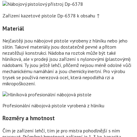
Zařízení kazetové pistole Dp-6378 k obsahu ↑
Materiál
Nejčastěji jsou nábojové pistole vyrobeny z hliníku nebo jeho
slitin. Takové materiály jsou dostatečně pevné a přitom
nezatěžují konstrukci. Nádoba na roztok může být také
hliníková, ale v prodeji jsou zařízení s nylonovými (plastovými)
nádobami. Ty jsou ještě lehčí, přičemž nejsou méně odolné vůči
mechanickému namáhání a jsou chemicky inertní. Pro výrobu
trysek se používá nerezová ocel, která nepodléhá rzi a
mikropoškození.
Profesionální nábojová pistole vyrobená z hliníku
Rozměry a hmotnost
Čím je zařízení lehčí, tím je pro mistra pohodlnější s ním
pracovat. Průměrná hmotnost zařízení je 1-3 kg, kapacita