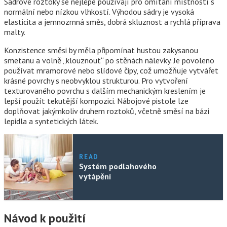
Sádrové roztoky se nejlépe používají pro omítání místností s
normální nebo nízkou vlhkostí. Výhodou sádry je vysoká
elasticita a jemnozrnná směs, dobrá skluznost a rychlá příprava
malty.
Konzistence směsi by měla připomínat hustou zakysanou
smetanu a volně „klouznout“ po stěnách nálevky. Je povoleno
používat mramorové nebo slídové čipy, což umožňuje vytvářet
krásné povrchy s neobvyklou strukturou. Pro vytvoření
texturovaného povrchu s dalším mechanickým kreslením je
lepší použít tekutější kompozici. Nábojové pistole lze
doplňovat jakýmkoliv druhem roztoků, včetně směsí na bázi
lepidla a syntetických látek.
READ
Systém podlahového
vytápění
Návod k použití