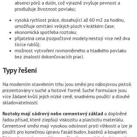
absenci pórů a dutin, což výrazně zvyšuje pevnost a
prodlužuje životnost povlaku;
vysoká rychlost práce, dosahující až 60 m2 za hodinu,
umožňuje omítání velkých ploch v krátkém čase;
ekonomická spotřeba roztoku;
přijatelná cena (rozpočtové modely nestojí více než dva
tisíce rublů);
možnost vytvoření rovnoměrného a hladkého povlaku
bez znalosti dokončovacích prací.
Typy řešení
Na moderním stavebním trhu jsou směsi pro nábojovou pistoli
prezentovány v suché a hotové formě. Suché formulace jsou
více žádané kvůli jejich nízké ceně, snadnému použití a dlouhé
skladovatelnosti.
Roztoky mají sádrový nebo cementový základ
a doplněné
řadou přísad, které zlepšují viskozitu a plasticitu materiálu.
Cementové směsi mají vysokou odolnost proti vlhkosti a lze je
použít pro konečnou úpravu fasád budov, bazénů a koupelen.