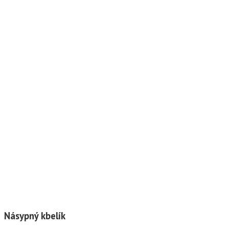
Násypný kbelík