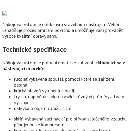
Nábojová pistole je oblíbeným stavebním nástrojem. Velmi
usnadňuje proces omítání povrchů a umožňuje vám provádět
vysoce kvalitní opravy sami.
Technické specifikace
Nábojová pistole je poloautomatické zařízení,
skládající se z
následujících prvků:
rukojeť vybavená spouští, pomocí které se zařízení
zapíná;
krátká hlaveň vyrobená z oceli;
tryska, doplněná sadou trysek s různými průměry a tvary
výstupu;
nálevka o objemu 3 až 5 litrů,
skříň vybavená sací hadicí pro přívod stlačeného vzduchu
připojenou ke kompresoru;
kompresor s kapacitou alespoň čtyři atmosféry a