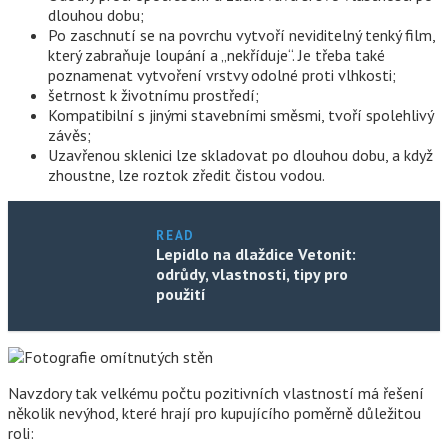
dlouhou dobu;
Po zaschnutí se na povrchu vytvoří neviditelný tenký film,
který zabraňuje loupání a „nekříduje“. Je třeba také
poznamenat vytvoření vrstvy odolné proti vlhkosti;
šetrnost k životnímu prostředí;
Kompatibilní s jinými stavebními směsmi, tvoří spolehlivý
závěs;
Uzavřenou sklenici lze skladovat po dlouhou dobu, a když
zhoustne, lze roztok zředit čistou vodou.
READ
Lepidlo na dlaždice Vetonit:
odrůdy, vlastnosti, tipy pro
použití
Navzdory tak velkému počtu pozitivních vlastností má řešení
několik nevýhod, které hrají pro kupujícího poměrně důležitou
roli: