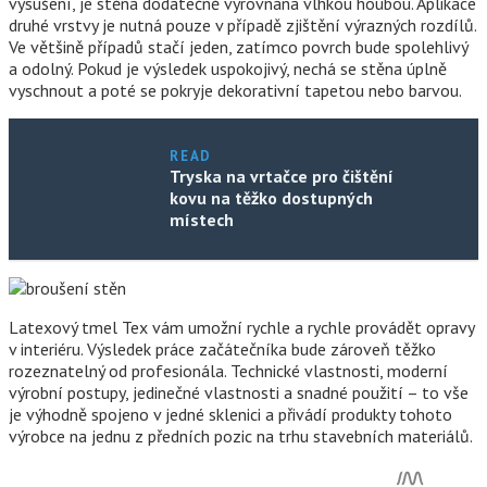
vysušení, je stěna dodatečně vyrovnána vlhkou houbou. Aplikace
druhé vrstvy je nutná pouze v případě zjištění výrazných rozdílů.
Ve většině případů stačí jeden, zatímco povrch bude spolehlivý
a odolný. Pokud je výsledek uspokojivý, nechá se stěna úplně
vyschnout a poté se pokryje dekorativní tapetou nebo barvou.
READ
Tryska na vrtačce pro čištění
kovu na těžko dostupných
místech
Latexový tmel Tex vám umožní rychle a rychle provádět opravy
v interiéru. Výsledek práce začátečníka bude zároveň těžko
rozeznatelný od profesionála. Technické vlastnosti, moderní
výrobní postupy, jedinečné vlastnosti a snadné použití – to vše
je výhodně spojeno v jedné sklenici a přivádí produkty tohoto
výrobce na jednu z předních pozic na trhu stavebních materiálů.