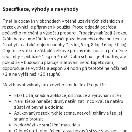
Specifikace, výhody a nevýhody
Tmel je dodáván v obchodech v těsně uzavřených sklenicích a
roztok uvnitř je připraven k použití. Proto odpadá potřeba
pečlivého míchání a výpočtu proporcí. Prodejny nabízejí širokou
škálu barev, umožňujících výběr požadovaného odstínu textilu
či nábytku a také objem nádoby (1,5 kg, 5 kg, 8 kg, 16 kg, 30 kg).
Objem se volí na základě celkové plochy místnosti a průměrné
spotřeby – přibližně 1 kg na 4 m2. Doba schnutí je 4 hodiny, ale
pokud se v budoucnu plánuje malování nebo tapetování,
doporučuje se vydržet alespoň 24 hodin při teplotě ne nižší než
+2 a ne vyšší než +20 stupňů.
Mezi hlavní výhody latexového tmelu Tex Pro patří:
Elasticita, snadná aplikace, distribuce a vyrovnání stěn;
Není třeba nanášet druhý nátěr, zatímco kvalita nátěru
zůstává pevná a odolná;
Aplikovaný roztok rychle schne, netvoří trhliny a lze jej
snadno brousit;
Nedochází ke smrštění materiálu;
Odolný proti opotřebení a zachovává si své vlastnosti po