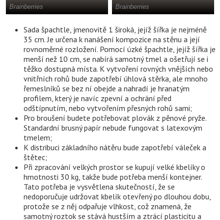
Sada špachtle, jmenovitě 1 široká, jejíž šířka je nejméně
35 cm. Je určena k nanášení kompozice na stěnu a její
rovnoměrné rozložení. Pomocí úzké špachtle, jejíž šířka je
menší než 10 cm, se nabírá samotný tmel a ošetřují se i
těžko dostupná místa. K vytvoření rovných vnějších nebo
vnitřních rohů bude zapotřebí úhlová stěrka, ale mnoho
řemeslníků se bez ní obejde a nahradí je hranatým
profilem, který je navíc zpevní a ochrání před
odštípnutím, nebo vytvořením přesných rohů sami;
Pro broušení budete potřebovat plovák z pěnové pryže.
Standardní brusný papír nebude fungovat s latexovým
tmelem;
K distribuci základního nátěru bude zapotřebí váleček a
štětec;
Při zpracování velkých prostor se kupují velké kbelíky o
hmotnosti 30 kg, takže bude potřeba menší kontejner.
Tato potřeba je vysvětlena skutečností, že se
nedoporučuje udržovat kbelík otevřený po dlouhou dobu,
protože se z něj odpařuje vlhkost, což znamená, že
samotný roztok se stává hustším a ztrácí plasticitu a