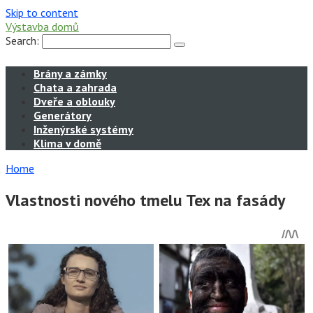
Skip to content
Výstavba domů
Search:
Brány a zámky
Chata a zahrada
Dveře a oblouky
Generátory
Inženýrské systémy
Klima v domě
Home
Vlastnosti nového tmelu Tex na fasády