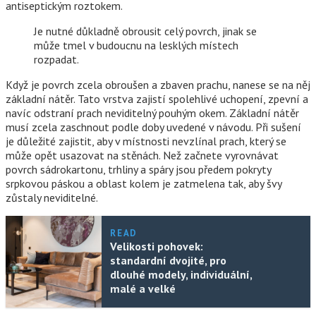
antiseptickým roztokem.
Je nutné důkladně obrousit celý povrch, jinak se
může tmel v budoucnu na lesklých místech
rozpadat.
Když je povrch zcela obroušen a zbaven prachu, nanese se na něj
základní nátěr. Tato vrstva zajistí spolehlivé uchopení, zpevní a
navíc odstraní prach neviditelný pouhým okem. Základní nátěr
musí zcela zaschnout podle doby uvedené v návodu. Při sušení
je důležité zajistit, aby v místnosti nevzlínal prach, který se
může opět usazovat na stěnách. Než začnete vyrovnávat
povrch sádrokartonu, trhliny a spáry jsou předem pokryty
srpkovou páskou a oblast kolem je zatmelena tak, aby švy
zůstaly neviditelné.
READ
Velikosti pohovek:
standardní dvojité, pro
dlouhé modely, individuální,
malé a velké