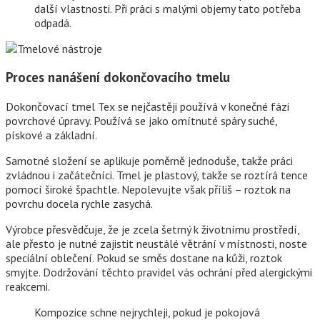
další vlastnosti. Při práci s malými objemy tato potřeba
odpadá.
Proces nanášení dokončovacího tmelu
Dokončovací tmel Tex se nejčastěji používá v konečné fázi
povrchové úpravy. Používá se jako omítnuté spáry suché,
pískové a základní.
Samotné složení se aplikuje poměrně jednoduše, takže práci
zvládnou i začátečníci. Tmel je plastový, takže se roztírá tence
pomocí široké špachtle. Nepolevujte však příliš – roztok na
povrchu docela rychle zasychá.
Výrobce přesvědčuje, že je zcela šetrný k životnímu prostředí,
ale přesto je nutné zajistit neustálé větrání v místnosti, noste
speciální oblečení. Pokud se směs dostane na kůži, roztok
smyjte. Dodržování těchto pravidel vás ochrání před alergickými
reakcemi.
Kompozice schne nejrychleji, pokud je pokojová