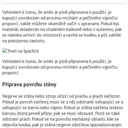
Vzhledem k tomu, že směs je plně připravena k použití, je
kupující osvobozen od procesu míchání a pečlivého výpočtu
proporcí, takže můžete okamžitě začít s opravami. Pokud byl
materiál skladován na studeném balkoně nebo v suterénu, pak
se nádoba umístí do místnosti a nechá se hodinu a půl zahřát
na pokojovou teplotu.
Vzhledem k tomu, že směs je plně připravena k použití, je
kupující osvobozen od procesu míchání a pečlivého výpočtu
proporcí.
Příprava povrchu stěny
Nejprve se stěny nebo strop očistí od prachu a jiných nečistot.
Pokud je povrch natřený, musí se z něj odstranit odlupující se a
odlupující se barva nebo vápno. Pokud je stěna natřena lesklou
barvou, která pevně přilne, pak se musí obrousit. Poté se také
odstraní prach. Pokud se na povrchu nacházejí oblasti, kde se
objevila houba, pak je stěna nejprve ošetřena specializovaným