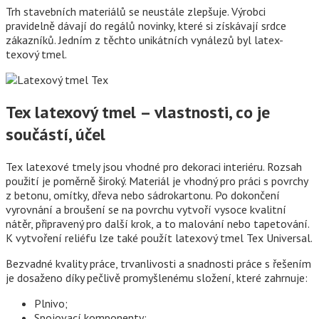
Trh stavebních materiálů se neustále zlepšuje. Výrobci
pravidelně dávají do regálů novinky, které si získávají srdce
zákazníků. Jedním z těchto unikátních vynálezů byl latex-
texový tmel.
Tex latexový tmel – vlastnosti, co je
součástí, účel
Tex latexové tmely jsou vhodné pro dekoraci interiéru. Rozsah
použití je poměrně široký. Materiál je vhodný pro práci s povrchy
z betonu, omítky, dřeva nebo sádrokartonu. Po dokončení
vyrovnání a broušení se na povrchu vytvoří vysoce kvalitní
nátěr, připravený pro další krok, a to malování nebo tapetování.
K vytvoření reliéfu lze také použít latexový tmel Tex Universal.
Bezvadné kvality práce, trvanlivosti a snadnosti práce s řešením
je dosaženo díky pečlivě promyšlenému složení, které zahrnuje:
Plnivo;
Spojovací komponenty;