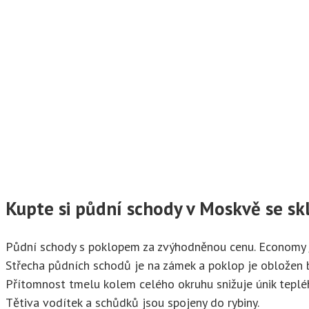
Kupte si půdní schody v Moskvě se s
Půdní schody s poklopem za zvýhodněnou cenu. Economy / 
Střecha půdních schodů je na zámek a poklop je obložen 
Přítomnost tmelu kolem celého okruhu snižuje únik teplé
Tětiva vodítek a schůdků jsou spojeny do rybiny.