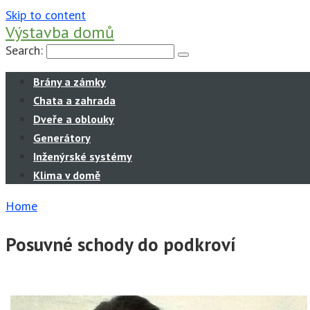
Skip to content
Výstavba domů
Search:
Brány a zámky
Chata a zahrada
Dveře a oblouky
Generátory
Inženýrské systémy
Klima v domě
Home
Posuvné schody do podkroví