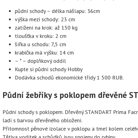
půdní schody – délka nášlapu: 36cm
výška mezi schody: 23 cm
zatížení na krok: až 150 kg
tloušťka v kroku: 2 cm
šířka u schodu: 7,5 cm
krabička má výšku: 14 cm
– * – doplňkový oddíl
Kupte si půdní schody Hobby
Dodávka schodů ekonomické třídy 1 500 RUB.
Půdní žebříky s poklopem dřevěné 
Půdní schody s poklopem. Dřevěný STANDART Prima Facro
ladí s barvou dřevěného obložení.
Přítomnost pěnové izolace v poklopu a tmel kolem celého
Tětiva vodítek a schůdků jsou spojeny do rybiny.