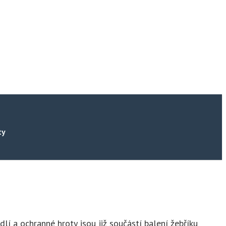
ty
lí a ochranné hroty jsou již součástí balení žebříku