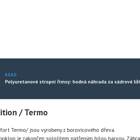
READ
Polyuretanové stropní římsy: hodná náhrada za sádrové liš
ition / Termo
fort Termo/ jsou vyrobeny z borovicového dřeva.
 poklop je zakončen sololitem natřeným bílou barvou. Zábrad