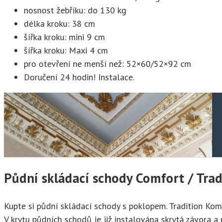
nosnost žebříku: do 130 kg
délka kroku: 38 cm
šířka kroku: mini 9 cm
šířka kroku: Maxi 4 cm
pro otevření ne menší než: 52×60/52×92 cm
Doručení 24 hodin! Instalace.
Půdní skládací schody Comfort / Trad
Kupte si půdní skládací schody s poklopem. Tradition Kom
V krytu půdních schodů je již instalována skrytá závora a