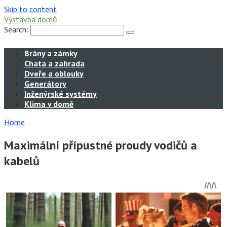
Skip to content
Výstavba domů
Search:
Brány a zámky
Chata a zahrada
Dveře a oblouky
Generátory
Inženýrské systémy
Klima v domě
Home
Maximální přípustné proudy vodičů a
kabelů