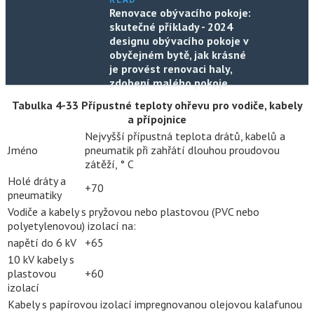
Renovace obývacího pokoje:
skutečné příklady - 2024
designu obývacího pokoje v
obyčejném bytě, jak krásné
je provést renovaci haly,
zdobení malého pokoje
Tabulka 4-33 Přípustné teploty ohřevu pro vodiče, kabely
a přípojnice
Nejvyšší přípustná teplota drátů, kabelů a
Jméno
pneumatik při zahřátí dlouhou proudovou
zátěží, ° С
Holé dráty a
+70
pneumatiky
Vodiče a kabely s pryžovou nebo plastovou (PVC nebo
polyetylenovou) izolací na:
napětí do 6 kV
+65
10 kV kabely s
plastovou
+60
izolací
Kabely s papírovou izolací impregnovanou olejovou kalafunou