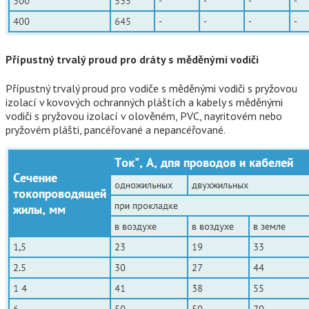
Přípustný trvalý proud pro dráty s měděnými vodiči
Přípustný trvalý proud pro vodiče s měděnými vodiči s pryžovou
izolací v kovových ochranných pláštích a kabely s měděnými
vodiči s pryžovou izolací v olověném, PVC, nayritovém nebo
pryžovém plášti, pancéřované a nepancéřované.