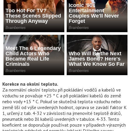
Korekce na okolní teplotu.
Za normální okolní teplotu při pokládání vodičů a kabelů ve
vzduchu se považuje +25 ° С a při pokládání kabelů do země
nebo vody +15 ° С. Pokud se skutečná teplota vzduchu nebo
země liší od výše uvedených hodnot, oprava se zavádí faktor K
1, určený z tab. 4-32 v závislosti na jmenovité teplotě drátů,
pneumatik nebo žil kabelů uvedených v tabulce. 4-33. Tento
koeficient se doporučuje používat pouze v případech výrazných
teplotních odchylek od normálu (oblasti Dálného severu,