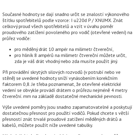
Současné hodnoty se dají snadno určit se znalostí výkonového
štítku spotřebitelů podle vzorce: I u220d P / XNUMX. Znát
celkový proud všech spotřebitelů a vzít v úvahu poměr
proudového zatížení povoleného pro vodič (otevřené vedení) na
průřez vodiče:
pro měděný drát 10 ampér na milimetr čtvereční,
pro hliník 8 ampérů na milimetr čtvereční můžete určit,
zda je váš drát vhodný nebo zda musíte použít jiný.
Při provádění skrytých silových rozvodů (v potrubí nebo ve
stěně) se uvedené hodnoty sníží vynásobením korekčním
faktorem 0,8. Je třeba poznamenat, že otevřené elektrické
vedení se obvykle provádí drátem o průřezu nejméně 4 metry
čtvereční. mm na základě dostatečné mechanické pevnosti.
Výše uvedené poměry jsou snadno zapamatovatelné a poskytují
dostatečnou přesnost pro použití vodičů. Pokud chcete s větší
přesností znát trvalé proudové zatížení měděných drátů a
kabelů, můžete použít níže uvedené tabulky.