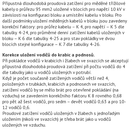
Přípustná dlouhodobá proudová zatížení pro měděné třížilové
kabely o průřezu 95 mm2 uložené v blocích pro napětí 10 kV v
závislosti na konfiguraci bloku a umístění kabelu v bloku. Pro
další podmínky uložení měděných kabelů v bloku jsou zavedeny
korekční faktory: pro průřez kabelu – K 4, pro napětí – K 5 dle
tabulky. 4-24, pro průměrné denní zatížení kabelů uložených v
bloku – K 6 dle tabulky. 4-25 a pro stav pokládky ve dvou
blocích stejné konfigurace – K 7 dle tabulky. 4-26.
Korekce uložení vodičů do krabic a podnosů.
Při pokládce vodičů v krabicích i žlabech ve svazcích se akceptují
přípustná dlouhodobá proudová zatížení při počtu vodičů do 4
dle tabulky jako u vodičů uložených v potrubí.
Když je počet současně zatížených vodičů větší než 4,
položených v trubkách, krabicích a podnosech ve svazcích,
zatížení vodičů by se mělo brát pro otevřené pokládání (na
vzduchu) se zavedením korekčního faktoru K 8 rovného 0,68
pro pět až šest vodičů, pro sedm – devět vodičů 0,63 a pro 10-
12 vodičů 0,6.
Proudové zatížení vodičů uložených v žlabech s jednořadým
uložením (nikoli ve svazcích) je třeba brát jako u vodičů
uložených ve vzduchu.