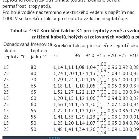
permafrost, tropy atd.).
Pro holé vodiče nadzemního elektrického vedení s napětím nad
1000 V se korekční faktor pro teplotu vzduchu neuplatňuje.
Tabulka 4-32 Korekční faktor K1 pro teploty země a vzdu
zatížení kabelů, holých a izolovaných vodičů a p
Odhadovaná
Jmenovitá
Korekční faktor při skutečné teplotě oko
okolní
teplota
-5
+5
+10
+15
+20
+25
+30
teplota °C
jádra °С
1,00
15
80
1,14
1,11
1,08
1,04
0,96
0,92
0,88
1,09
25
80
1,24
1,20
1,17
1,13
1,04
1,00
0,95
1,11
25
70
1,29
1,24
1,20
1,15
1,95
1,00
0,94
1,00
15
65
1,18
1,14
1,10
1,05
0,95
0,89
0,84
1,12
25
65
1,32
1,27
1,22
1,17
1,06
1,00
0,94
1,00
15
60
1,20
1,15
1,12
1,06
0,94
0,88
0,82
1,
25
60
1,36
1,31
1,25
1,20
1,07
1,00
0,93
13
15
55
1,22
1,17
1,12
1,07
0,93
0,86
0,79
1,00
25
55
1,41
1,35
1,29
1,23
1,08
1,00
0,91
3,15
15
50
1,25
1,20
1,14
1,07
0,93
0,84
0,76
1,00
25
50
1,48
1,41
1,34
1,26
1,09
1,00
0,89
1,18
READ