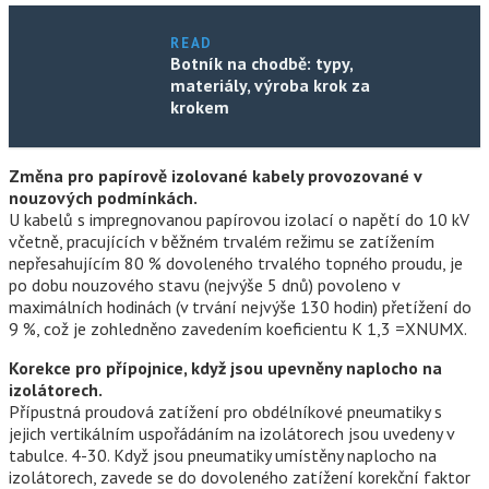
READ
Botník na chodbě: typy,
materiály, výroba krok za
krokem
Změna pro papírově izolované kabely provozované v
nouzových podmínkách.
U kabelů s impregnovanou papírovou izolací o napětí do 10 kV
včetně, pracujících v běžném trvalém režimu se zatížením
nepřesahujícím 80 % dovoleného trvalého topného proudu, je
po dobu nouzového stavu (nejvýše 5 dnů) povoleno v
maximálních hodinách (v trvání nejvýše 130 hodin) přetížení do
9 %, což je zohledněno zavedením koeficientu K 1,3 =XNUMX.
Korekce pro přípojnice, když jsou upevněny naplocho na
izolátorech.
Přípustná proudová zatížení pro obdélníkové pneumatiky s
jejich vertikálním uspořádáním na izolátorech jsou uvedeny v
tabulce. 4-30. Když jsou pneumatiky umístěny naplocho na
izolátorech, zavede se do dovoleného zatížení korekční faktor