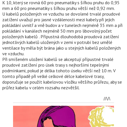
K 10, který se rovná 60 pro pneumatiky s šířkou pruhu do 0,95
mm a 60 pro pneumatiky s šířkou pruhu větší než 0,92 mm.
U kabelů položených ve vzduchu se dovolené trvalé proudové
zatížení uvažují pro jasné vzdálenosti mezi kabely při jejich
pokládání uvnitř a vně budov a v tunelech nejméně 35 mm a při
pokládání v kanálech nejméně 50 mm pro libovolný počet
položených kabelů . Přípustná dlouhodobá proudová zatížení
jednotlivých kabelů uložených v zemi v potrubí bez umělé
ventilace by měla být brána jako u stejných kabelů položených
ve vzduchu.
Při smíšeném uložení kabelů se akceptují přípustné trvalé
proudové zatížení pro úsek trasy s nejhoršími tepelnými
podmínkami, pokud je délka tohoto úseku větší než 10 m. V
tomto případě při velké celkové délce kabelové trasy,
doporučuje se použít kabelovou vložku většího průřezu, aby se
průřez kabelu v celém rozsahu nezvětšil.