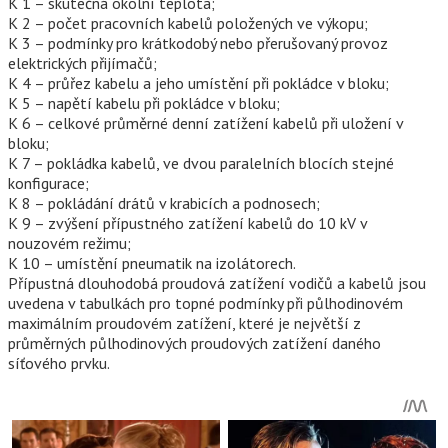
K 1 – skutečná okolní teplota;
K 2 – počet pracovních kabelů položených ve výkopu;
K 3 – podmínky pro krátkodobý nebo přerušovaný provoz
elektrických přijímačů;
K 4 – průřez kabelu a jeho umístění při pokládce v bloku;
K 5 – napětí kabelu při pokládce v bloku;
K 6 – celkové průměrné denní zatížení kabelů při uložení v
bloku;
K 7 – pokládka kabelů, ve dvou paralelních blocích stejné
konfigurace;
K 8 – pokládání drátů v krabicích a podnosech;
K 9 – zvýšení přípustného zatížení kabelů do 10 kV v
nouzovém režimu;
K 10 – umístění pneumatik na izolátorech.
Přípustná dlouhodobá proudová zatížení vodičů a kabelů jsou
uvedena v tabulkách pro topné podmínky při půlhodinovém
maximálním proudovém zatížení, které je největší z
průměrných půlhodinových proudových zatížení daného
síťového prvku.