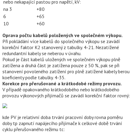
nebo nekapající pastou pro napětí, kV:
na 3
+80
6
+65
10
+60
Oprava počtu kabelů položených ve společném výkopu.
Při pokládání více kabelů do společného výkopu se zavádí
korekční faktor K2 stanovený z tabulky. 4-21. Nezatížené
redundantní kabely se neberou v úvahu.
Pokud je část kabelů uložených ve společném výkopu plně
zatížena a druhá část je zatížena pouze z 50 %, pak se při
stanovení povoleného zatížení pro plně zatížené kabely berou
koeficienty podle tabulky. 4-35.
Korekce pro přerušované a krátkodobé režimy provozu.
V případě opakovaného krátkodobého nebo krátkodobého
provozu výkonových přijímačů se zavádí korekční faktor rovný:
kde PV je relativní doba trvání pracovní doby rovna poměru
doby tp zapnutí napájecího přijímače k ​​celkové době trvání
cyklu přerušovaného režimu tc: