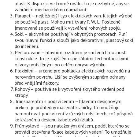
plast. K dispozici ve formě oválu: to je nezbytné, aby se
zabránilo mechanickému namáhání.
Parapet – nejběžnější typ elektrických van. K jejich výrobě
se používá plast. Mohou mít tvary P, W, L. Posledně
jmenované se používají k vytváření rohových spojů.
Sokl – aktivně se používají v obytných prostorách. Plní
svou hlavní funkci a slouží jako dekorativní, plastový sokl
do interiéru.
Perforované – hlavním rozdílem je snížená hmotnost
konstrukce. To je zajištěno speciálními technologickými
otvory umístěnými po celém obrysu výrobku.
Flexibilní – určeno pro pokládku elektrických rozvodů na
nerovném povrchu. Liší se zvýšeným stupněm ochrany
před vnějšími faktory.
Rohový – používá se k vytvoření skrytého vedení pod
stropy.
Transparentní s podsvícením – hlavním designovým
prvkem je průhledný materiál krabičky. To umožňuje
namontovat podsvícení v různých odstínech, což přispívá
ke krásnému designu kabelových žlabů.
Průmyslové – jsou nataženým drátem, podél kterého se
provádí otevřená fixace kabelových vedení. To umožňuje