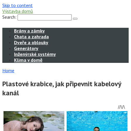
Skip to content
Výstavba domů
Search:
Brány a zámky
Chata a zahrada
Dveře a oblouky
Generátory
Inženýrské systémy
Klima v domě
Home
Plastové krabice, jak připevnit kabelový
kanál