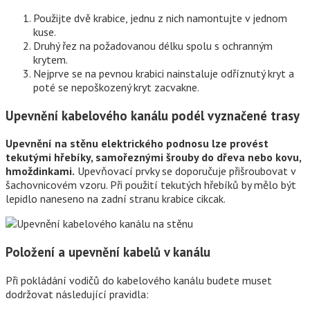
Použijte dvě krabice, jednu z nich namontujte v jednom
kuse.
Druhý řez na požadovanou délku spolu s ochranným
krytem.
Nejprve se na pevnou krabici nainstaluje odříznutý kryt a
poté se nepoškozený kryt zacvakne.
Upevnění kabelového kanálu podél vyznačené trasy
Upevnění na stěnu elektrického podnosu lze provést
tekutými hřebíky, samořeznými šrouby do dřeva nebo kovu,
hmoždinkami.
Upevňovací prvky se doporučuje přišroubovat v
šachovnicovém vzoru. Při použití tekutých hřebíků by mělo být
lepidlo naneseno na zadní stranu krabice cikcak.
Položení a upevnění kabelů v kanálu
Při pokládání vodičů do kabelového kanálu budete muset
dodržovat následující pravidla: