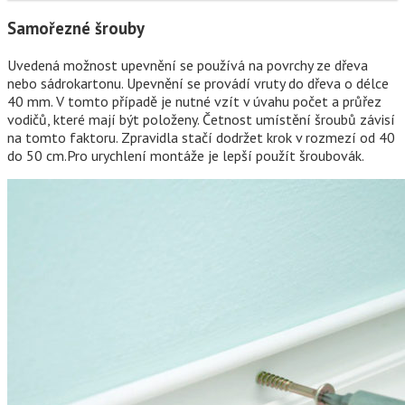
Samořezné šrouby
Uvedená možnost upevnění se používá na povrchy ze dřeva
nebo sádrokartonu. Upevnění se provádí vruty do dřeva o délce
40 mm. V tomto případě je nutné vzít v úvahu počet a průřez
vodičů, které mají být položeny. Četnost umístění šroubů závisí
na tomto faktoru. Zpravidla stačí dodržet krok v rozmezí od 40
do 50 cm.Pro urychlení montáže je lepší použít šroubovák.