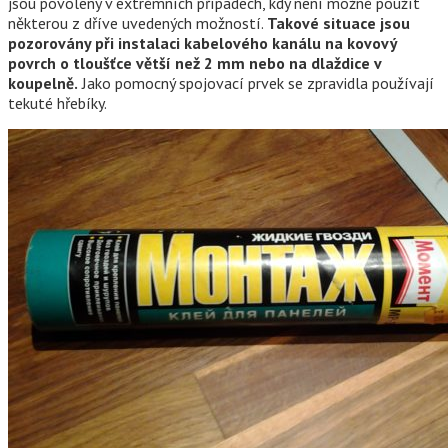
jsou povoleny v extrémních případech, kdy není možné použít
některou z dříve uvedených možností.
Takové situace jsou
pozorovány při instalaci kabelového kanálu na kovový
povrch o tloušťce větší než 2 mm nebo na dlaždice v
koupelně.
Jako pomocný spojovací prvek se zpravidla používají
tekuté hřebíky.