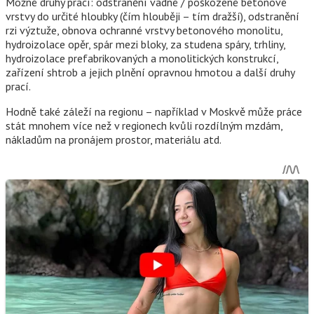
Možné druhy prací: odstranění vadné / poškozené betonové
vrstvy do určité hloubky (čím hlouběji – tím dražší), odstranění
rzi výztuže, obnova ochranné vrstvy betonového monolitu,
hydroizolace opěr, spár mezi bloky, za studena spáry, trhliny,
hydroizolace prefabrikovaných a monolitických konstrukcí,
zařízení shtrob a jejich plnění opravnou hmotou a další druhy
prací.
Hodně také záleží na regionu – například v Moskvě může práce
stát mnohem více než v regionech kvůli rozdílným mzdám,
nákladům na pronájem prostor, materiálu atd.