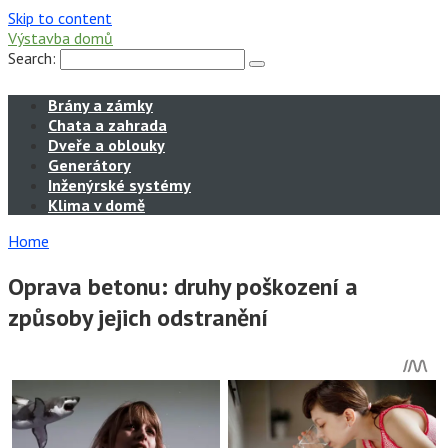
Skip to content
Výstavba domů
Search:
Brány a zámky
Chata a zahrada
Dveře a oblouky
Generátory
Inženýrské systémy
Klima v domě
Home
Oprava betonu: druhy poškození a
způsoby jejich odstranění