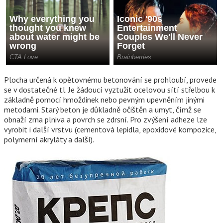
Plocha určená k opětovnému betonování se prohloubí, provede
se v dostatečné tl. Je žádoucí vyztužit ocelovou sítí střelbou k
základně pomocí hmoždinek nebo pevným upevněním jinými
metodami. Starý beton je důkladně očištěn a umyt, čímž se
obnaží zrna plniva a povrch se zdrsní. Pro zvýšení adheze lze
vyrobit i další vrstvu (cementová lepidla, epoxidové kompozice,
polymerní akryláty a další).