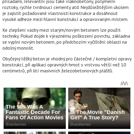
přísadami, relevantní jsou také vláknobetony, polymerní
roztoky, rychle tvrdnoucí cementy atd. Nejdůležitějším úkolem
je zajistit požadované vlastnosti konstrukce a dosáhnout
vysoké adheze mezi hlavní konstrukcí a opravovaným místem.
Ke zlepšení vazby mezi starým/novým betonem lze použít
techniky. Pokud dojde k výraznému poškození povrchu, základna
se vyplní novým betonem, po předchozím vyčištění oblasti na
odolný monolit.
Obyčejný těžký beton je vhodný pro částečné / kompletní opravy
konstrukcí, při aplikaci opravných hmot s vrstvou větší než 10
centimetrů, při lití masivních železobetonových plášťů.