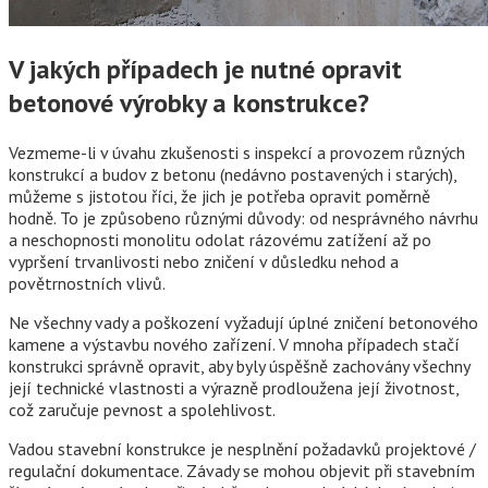
V jakých případech je nutné opravit
betonové výrobky a konstrukce?
Vezmeme-li v úvahu zkušenosti s inspekcí a provozem různých
konstrukcí a budov z betonu (nedávno postavených i starých),
můžeme s jistotou říci, že jich je potřeba opravit poměrně
hodně. To je způsobeno různými důvody: od nesprávného návrhu
a neschopnosti monolitu odolat rázovému zatížení až po
vypršení trvanlivosti nebo zničení v důsledku nehod a
povětrnostních vlivů.
Ne všechny vady a poškození vyžadují úplné zničení betonového
kamene a výstavbu nového zařízení. V mnoha případech stačí
konstrukci správně opravit, aby byly úspěšně zachovány všechny
její technické vlastnosti a výrazně prodloužena její životnost,
což zaručuje pevnost a spolehlivost.
Vadou stavební konstrukce je nesplnění požadavků projektové /
regulační dokumentace. Závady se mohou objevit při stavebním