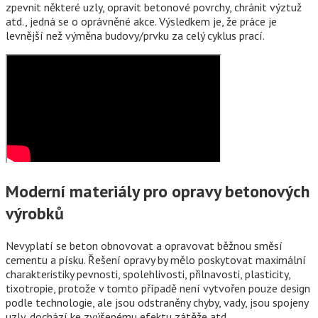
zpevnit některé uzly, opravit betonové povrchy, chránit výztuž
atd., jedná se o oprávněné akce. Výsledkem je, že práce je
levnější než výměna budovy/prvku za celý cyklus prací.
Moderní materiály pro opravy betonových
výrobků
Nevyplatí se beton obnovovat a opravovat běžnou směsí
cementu a písku. Řešení opravy by mělo poskytovat maximální
charakteristiky pevnosti, spolehlivosti, přilnavosti, plasticity,
tixotropie, protože v tomto případě není vytvořen pouze design
podle technologie, ale jsou odstraněny chyby, vady, jsou spojeny
uzly, dochází ke zvýšenému efektu zátěže atd.