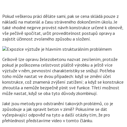
Pokud veškerou práci děláte sami, pak se cena skládá pouze z
nákladů na materiál a času stráveného dokončením úkolu. Je
také vhodné nejprve provést návrh konstrukce určené k obnově,
vše pečlivě spočítat, určit proveditelnost postupů opravy a
zajistit účinnost zvoleného způsobu a složení.
Celkově lze opravu železobetonu nazvat zesílením, protože
pokud je poškozena celistvost pláště výrobku a ještě více
výztuže v něm, pevnostní charakteristiky se snižují. Potřeba
toho může nastat ve dvou případech: když se změní účel
konstrukce, což znamená zvýšení zatížení; a když se konstrukce
zhroutila a nemůže bezpečně plnit své funkce. Třetí možnost
může nastat, když se oba tyto důvody zkombinují.
Jaké jsou metody pro odstranění takových problémů, co je
způsobuje a jak opravit beton v zimě? Pokusíme se dát
vyčerpávající odpověď na tyto a další otázky tím, že pro
přehlednost představíme video v tomto článku.