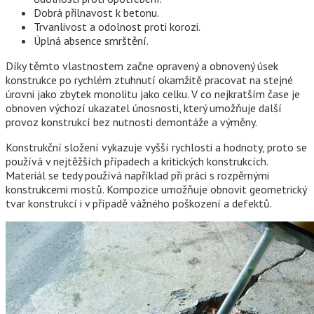
Dobrá přilnavost k betonu.
Trvanlivost a odolnost proti korozi.
Úplná absence smrštění.
Díky těmto vlastnostem začne opravený a obnovený úsek
konstrukce po rychlém ztuhnutí okamžitě pracovat na stejné
úrovni jako zbytek monolitu jako celku. V co nejkratším čase je
obnoven výchozí ukazatel únosnosti, který umožňuje další
provoz konstrukcí bez nutnosti demontáže a výměny.
Konstrukční složení vykazuje vyšší rychlosti a hodnoty, proto se
používá v nejtěžších případech a kritických konstrukcích.
Materiál se tedy používá například při práci s rozpěrnými
konstrukcemi mostů. Kompozice umožňuje obnovit geometrický
tvar konstrukcí i v případě vážného poškození a defektů.