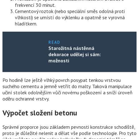
frekvencí 30 minut.
Cementový roztok (nebo speciální směs odolná proti
vlhkosti) se umístí do výklenku a opatrně se vyrovná
hladítkem.
READ
Starožitná nástěnná
dekorace udělej si sám:
možnosti
Po hodině lze ještě vlhký povrch posypat tenkou vrstvou
suchého cementu a jemně vetřít do malty. Taková manipulace
učiní stolek odolnějším vůči novému poškození a sníží úroveň
oděru ochranné vrstvy.
Výpočet složení betonu
Správné proporce jsou základem pevnosti konstrukce schodiště,
proto je důležité nelenit a dělat vše podle technologie. Pro tyto