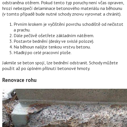
odstraněna otěrem. Pokud tento typ poruchy není včas opraven,
hrozí nebezpečí delaminace betonového materiálu na běhounu
(v tomto případě bude nutné schody znovu vyrovnat a chránit).
Prvním krokem je vyčištění povrchu schodiště od nečistot
a prachu.
Dále pečlivě ošetřete základním nátěrem.
Postavte bednění (desky ve svislé poloze).
Na běhoun nalijte tenkou vrstvu betonu.
Hladký po celé pracovní ploše.
Jakmile se beton spojí, lze bednění odstranit. Schody můžete
použít až po úplném přilnutí betonové hmoty.
Renovace rohu