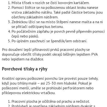
Místa třísek v rozích se čistí kovovým kartáčem.
Pomocí štětce se na poškozenou oblast kroku nanese
vrstva základního nátěru. Také padlé částice betonu jsou
ošetřeny základním nátěrem.
Zednickou lžící se na místo štěpení nanese malta a na ni
se přitlačí odštípaný kus betonu.
Po počátečním zápřahu je povrch pevně připevněn pomocí
čepů nebo pásků.
Po úplném zaschnutí se špendlík/lem odstraní.
Pro dosažení lepší přilnavosti prvků pracovní plochy se
doporučuje ošetřit třísky podél okrajů běžným lepidlem PVA
nebo lepidlem na dlaždice.
Povrchové třísky a rýhy
Kvalitní opravu poškození povrchu lze provést pouze tehdy,
když jsou trhliny malé – asi 25-30 mm hluboké. Pokud je
poškození menší, uměle se prohloubí perforátorem nebo
příklepovou elektrickou vrtačkou.
Pracovní plocha je očištěna od prachu a nečistot.
Prohlubeň je opatřena základním nátěrem dvakrát s