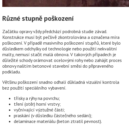
Různé stupně poškození
Začátku opravy vždy předchází podrobná studie závad.
Konstrukce musí být pečlivě zkontrolována a označena míra
poškození. V případě masivního poškození stupňů, které bylo
důsledkem odchylky od technologie nebo použití nekvalitní
malty, nemusí stačit malá obnova. V takových případech je
důležité schody orámovat ocelovými rohy nebo zahájit proces
obnovy nalitím betonové stavební směsi do připraveného
podkladu.
Většinu poškození snadno odhalí důkladná vizuální kontrola
bez použití speciálního vybavení.
třísky a rýhy na povrchu;
tření (otěr) horní vrstvy;
vyčnívající výztužné části;
praskání (v důsledku částečného sedání);
delaminace materiálu (beton ztratil pevnost).