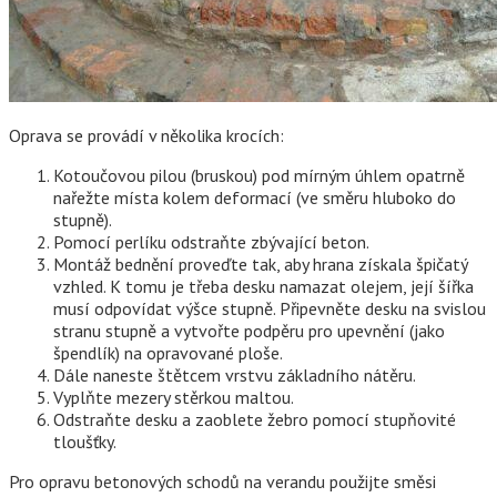
Oprava se provádí v několika krocích:
Kotoučovou pilou (bruskou) pod mírným úhlem opatrně
nařežte místa kolem deformací (ve směru hluboko do
stupně).
Pomocí perlíku odstraňte zbývající beton.
Montáž bednění proveďte tak, aby hrana získala špičatý
vzhled. K tomu je třeba desku namazat olejem, její šířka
musí odpovídat výšce stupně. Připevněte desku na svislou
stranu stupně a vytvořte podpěru pro upevnění (jako
špendlík) na opravované ploše.
Dále naneste štětcem vrstvu základního nátěru.
Vyplňte mezery stěrkou maltou.
Odstraňte desku a zaoblete žebro pomocí stupňovité
tloušťky.
Pro opravu betonových schodů na verandu použijte směsi