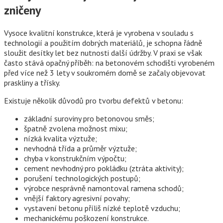
zničeny
Vysoce kvalitní konstrukce, která je vyrobena v souladu s
technologií a použitím dobrých materiálů, je schopna řádně
sloužit desítky let bez nutnosti další údržby. V praxi se však
často stává opačný příběh: na betonovém schodišti vyrobeném
před více než 3 lety v soukromém domě se začaly objevovat
praskliny a třísky.
Existuje několik důvodů pro tvorbu defektů v betonu:
základní suroviny pro betonovou směs;
špatně zvolena možnost mixu;
nízká kvalita výztuže;
nevhodná třída a průměr výztuže;
chyba v konstrukčním výpočtu;
cement nevhodný pro pokládku (ztráta aktivity);
porušení technologických postupů;
výrobce nesprávně namontoval ramena schodů;
vnější faktory agresivní povahy;
vystavení betonu příliš nízké teplotě vzduchu;
mechanickému poškození konstrukce.