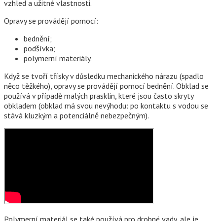
vzhled a užitné vlastnosti.
Opravy se provádějí pomocí:
bednění;
podšívka;
polymerní materiály.
Když se tvoří třísky v důsledku mechanického nárazu (spadlo
něco těžkého), opravy se provádějí pomocí bednění. Obklad se
používá v případě malých prasklin, které jsou často skryty
obkladem (obklad má svou nevýhodu: po kontaktu s vodou se
stává kluzkým a potenciálně nebezpečným).
Polymerní materiál se také používá pro drobné vady, ale je