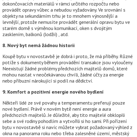
dokončovacích materiálů v rámci určitého rozpočtu nebo
provádět opravy vůbec a nebudou vyžadovány. Ve srovnání s
objekty na sekundárním trhu je to mnohem výnosnější a
levnější, protože nemusíte provádět generální opravu bytu ve
starém domě s výměnou komunikací, oken s dvojitým
zasklením, balkonů (lodžií) , atd.
8. Nový byt nemá žádnou historii
Koupě bytu v novostavbě je dobrá i proto, že má příběhy. Různé
potíže s dokumenty během provádění transakce jsou vyloučeny.
Neexistují žádné problémy předchozích majitelů domů, které
mohou nastat v neočekávanou chvíli, žádné účty za energie
nebo příbuzní nárokující si podíl na dědictví.
9. Komfort a pozitivní energie nového bydlení
Někteří lidé ze své povahy a temperamentu preferují pouze
nové bydlení. Právě v novém bytě není energie a aura
předchozích majitelů. Je důležité, aby tito majitelé obklopili
sebe a své rodiny pohodlím a vytvořili si ho sami. Při pořízení
bytu v novostavbě si navíc můžete vybrat požadovaný výhled z
okna na panorama roku nebo třeba zalesněné území, městský