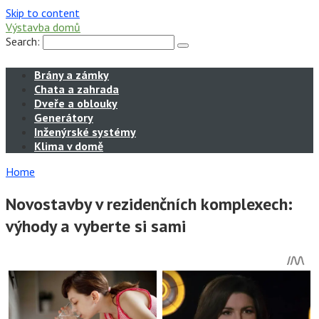
Skip to content
Výstavba domů
Search:
Brány a zámky
Chata a zahrada
Dveře a oblouky
Generátory
Inženýrské systémy
Klima v domě
Home
Novostavby v rezidenčních komplexech:
výhody a vyberte si sami