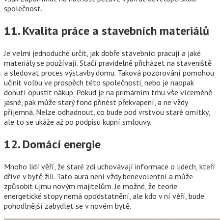
společnost.
11. Kvalita práce a stavebních materiálů
Je velmi jednoduché určit, jak dobře stavebníci pracují a jaké
materiály se používají. Stačí pravidelně přicházet na staveniště
a sledovat proces výstavby domu. Taková pozorování pomohou
učinit volbu ve prospěch této společnosti, nebo je naopak
donutí opustit nákup. Pokud je na primárním trhu vše víceméně
jasné, pak může starý fond přinést překvapení, a ne vždy
příjemná. Nelze odhadnout, co bude pod vrstvou staré omítky,
ale to se ukáže až po podpisu kupní smlouvy.
12. Domácí energie
Mnoho lidí věří, že staré zdi uchovávají informace o lidech, kteří
dříve v bytě žili. Tato aura není vždy benevolentní a může
způsobit újmu novým majitelům. Je možné, že teorie
energetické stopy nemá opodstatnění, ale kdo v ní věří, bude
pohodlnější zabydlet se v novém bytě.