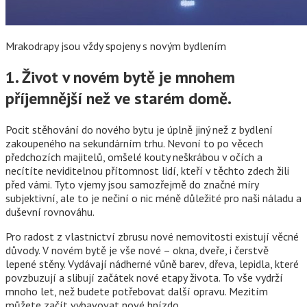
Mrakodrapy jsou vždy spojeny s novým bydlením
1. Život v novém bytě je mnohem
příjemnější než ve starém domě.
Pocit stěhování do nového bytu je úplně jiný než z bydlení
zakoupeného na sekundárním trhu. Nevoní to po věcech
předchozích majitelů, omšelé kouty neškrábou v očích a
necítíte neviditelnou přítomnost lidí, kteří v těchto zdech žili
před vámi. Tyto vjemy jsou samozřejmě do značné míry
subjektivní, ale to je nečiní o nic méně důležité pro naši náladu a
duševní rovnováhu.
Pro radost z vlastnictví zbrusu nové nemovitosti existují věcné
důvody. V novém bytě je vše nové – okna, dveře, i čerstvě
lepené stěny. Vydávají nádherné vůně barev, dřeva, lepidla, které
povzbuzují a slibují začátek nové etapy života. To vše vydrží
mnoho let, než budete potřebovat další opravu. Mezitím
můžete začít vybavovat nové hnízdo.