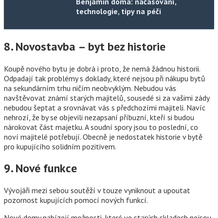
Benjamin doma: načasování,
technologie, tipy na péči
8. Novostavba – byt bez historie
Koupě nového bytu je dobrá i proto, že nemá žádnou historii.
Odpadají tak problémy s doklady, které nejsou při nákupu bytů
na sekundárním trhu ničím neobvyklým. Nebudou vás
navštěvovat známí starých majitelů, sousedé si za vašimi zády
nebudou šeptat a srovnávat vás s předchozími majiteli. Navíc
nehrozí, že by se objevili nezapsaní příbuzní, kteří si budou
nárokovat část majetku. A soudní spory jsou to poslední, co
noví majitelé potřebují. Obecně je nedostatek historie v bytě
pro kupujícího solidním pozitivem.
9. Nové funkce
Vývojáři mezi sebou soutěží v touze vyniknout a upoutat
pozornost kupujících pomocí nových funkcí.
Nové domy nabízejí možnosti, které ve starých skladech nejsou