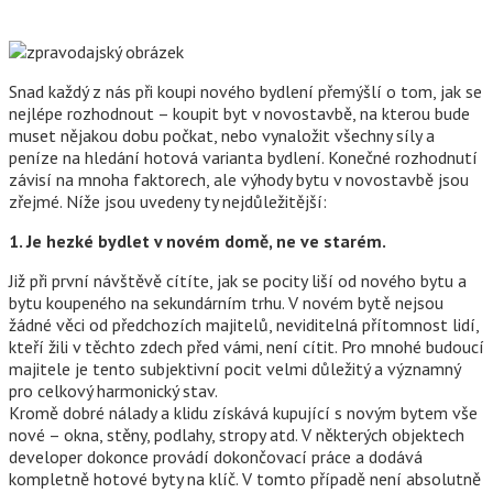
Snad každý z nás při koupi nového bydlení přemýšlí o tom, jak se
nejlépe rozhodnout – koupit byt v novostavbě, na kterou bude
muset nějakou dobu počkat, nebo vynaložit všechny síly a
peníze na hledání hotová varianta bydlení. Konečné rozhodnutí
závisí na mnoha faktorech, ale výhody bytu v novostavbě jsou
zřejmé. Níže jsou uvedeny ty nejdůležitější:
1. Je hezké bydlet v novém domě, ne ve starém.
Již při první návštěvě cítíte, jak se pocity liší od nového bytu a
bytu koupeného na sekundárním trhu. V novém bytě nejsou
žádné věci od předchozích majitelů, neviditelná přítomnost lidí,
kteří žili v těchto zdech před vámi, není cítit. Pro mnohé budoucí
majitele je tento subjektivní pocit velmi důležitý a významný
pro celkový harmonický stav.
Kromě dobré nálady a klidu získává kupující s novým bytem vše
nové – okna, stěny, podlahy, stropy atd. V některých objektech
developer dokonce provádí dokončovací práce a dodává
kompletně hotové byty na klíč. V tomto případě není absolutně