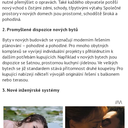
nutné přemýšlet o opravách. Také každého obyvatele potěší
nový vchod s čistými zdmi, schody, třpytivými výtahy. Společné
prostory v nových domech jsou prostorné, schodiště široká a
pohodlná.
2. Promyšlené dispozice nových bytů
Byty v nových budovách se vyznačují moderním řešením
plánování – pohodlné a pohodlné. Pro mnoho obytných
komplexů se vyvíjejí individuální projekty s přihlédnutím k
dalším potřebám kupujících. Například v nových bytech jsou
dispozice se šatnou, prostornou kuchyní-jídelnou. Ve velkých
bytech se již standardem stává přítomnost druhé koupelny. Pro
kupující nabízejí někteří vývojáři originální řešení s balkonem
nebo terasou.
3. Nové inženýrské systémy