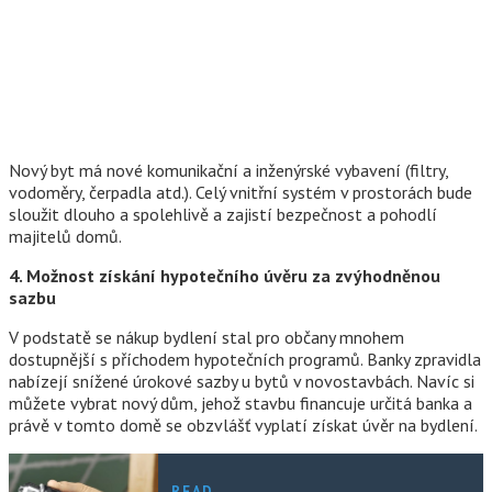
Nový byt má nové komunikační a inženýrské vybavení (filtry,
vodoměry, čerpadla atd.). Celý vnitřní systém v prostorách bude
sloužit dlouho a spolehlivě a zajistí bezpečnost a pohodlí
majitelů domů.
4. Možnost získání hypotečního úvěru za zvýhodněnou
sazbu
V podstatě se nákup bydlení stal pro občany mnohem
dostupnější s příchodem hypotečních programů. Banky zpravidla
nabízejí snížené úrokové sazby u bytů v novostavbách. Navíc si
můžete vybrat nový dům, jehož stavbu financuje určitá banka a
právě v tomto domě se obzvlášť vyplatí získat úvěr na bydlení.
READ