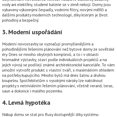
vody ani elektřiny, studené baterie se v zimě nebojí. Domy jsou
vybaveny výkonnými čerpadly, vodními filtry, novými měřiči a
dalšími produkty moderních technologií, díky kterým je život
pohodlný a bezpečný.
3. Moderní uspořádání
Moderní novostavby se vyznačují promyšlenějšími a
pohodlnějšími řešeními plánování než bytové domy ze sovětské
éry. Dnes se mnoho obytných komplexů, a to i v oblasti
hromadné výstavby, staví podle individuálních projektů a na
jejich vývoji se podílejí známé architektonické kanceláře. To vám
umožní vytvořit produkt s vlastní tváří, s maximálním ohledem
na potřeby kupujícího. Mnoho bytů má dnes šatnu a druhou
koupelnu. Spotřebitelům s vysokými nároky lze nabídnout
projekty s netriviálním řešením plánování, včetně verand, teras,
saun a dokonce i malého pozemku.
4. Levná hypotéka
Nákup domu se stal pro Rusy dostupnější díky systému