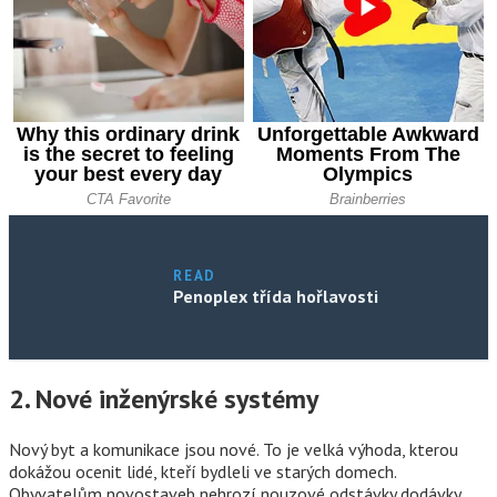
READ
Penoplex třída hořlavosti
2. Nové inženýrské systémy
Nový byt a komunikace jsou nové. To je velká výhoda, kterou
dokážou ocenit lidé, kteří bydleli ve starých domech.
Obyvatelům novostaveb nehrozí nouzové odstávky dodávky