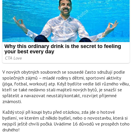
V nových obytných souborech se sousedé často sdružují podle
společných zájmů – mladé rodiny s dětmi, sportovní aktivity
(jóga, fotbal, workout) atp. Když bydlíte vedle lidí různého věku,
kteří se také nedávno stali majiteli nových bytů, je snazší se
spřátelit a navazovat neustálý kontakt, rozvíjet příjemné
známosti.
Každý stojí při koupi bytu před otázkou, zda jde o hotové
bydlení, ve kterém už někdo bydlel, nebo o novostavbu, která si
nejspíš ještě chvíli počká. Uvádíme 16 důvodů ve prospěch toho
druhého!