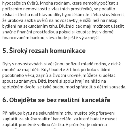
hypotečních úvěrů. Mnoha rodinám, které nemohly počítat s
pořízením nemovitosti z vlastních prostředků, se podařilo
získat střechu nad hlavou díky hypotékám. Je třeba si uvědomit,
že úroková sazba úvěrů na novostavby je nižší než na nákup
bydlení na sekundárním trhu. Dlužníci tak mají možnost ušetřit
značné finanční prostředky, a pokud si koupíte byt v domě
financovaném bankou, sleva bude ještě výraznější.
5. Široký rozsah komunikace
Byty v novostavbách si většinou pořizují mladé rodiny, z nichž
mnohé už mají děti. Když budete žít bok po boku s lidmi
podobného věku, zájmů a životní úrovně, můžete si udělat
spoustu známých. Děti, které si spolu hrají na hřišti na
společném dvoře, se také budou moci spřátelit s dětmi souseda.
6. Obejděte se bez realitní kanceláře
Při nákupu bytu na sekundárním trhu musíte být připraveni
zaplatit za služby realitní kanceláře, za které budete muset
zaplatit poměrně velkou částku. V průměru je odměna