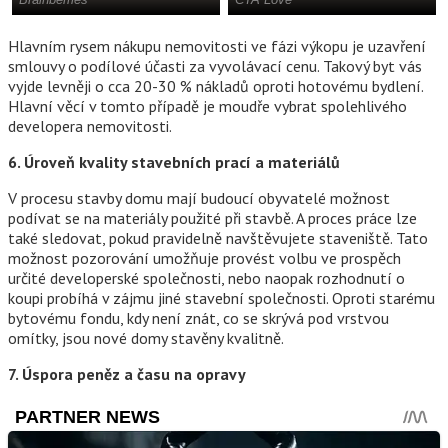
Hlavním rysem nákupu nemovitosti ve fázi výkopu je uzavření
smlouvy o podílové účasti za vyvolávací cenu. Takový byt vás
vyjde levněji o cca 20-30 % nákladů oproti hotovému bydlení.
Hlavní věcí v tomto případě je moudře vybrat spolehlivého
developera nemovitosti.
6. Úroveň kvality stavebních prací a materiálů
V procesu stavby domu mají budoucí obyvatelé možnost
podívat se na materiály použité při stavbě. A proces práce lze
také sledovat, pokud pravidelně navštěvujete staveniště. Tato
možnost pozorování umožňuje provést volbu ve prospěch
určité developerské společnosti, nebo naopak rozhodnutí o
koupi probíhá v zájmu jiné stavební společnosti. Oproti starému
bytovému fondu, kdy není znát, co se skrývá pod vrstvou
omítky, jsou nové domy stavěny kvalitně.
7. Úspora peněz a času na opravy