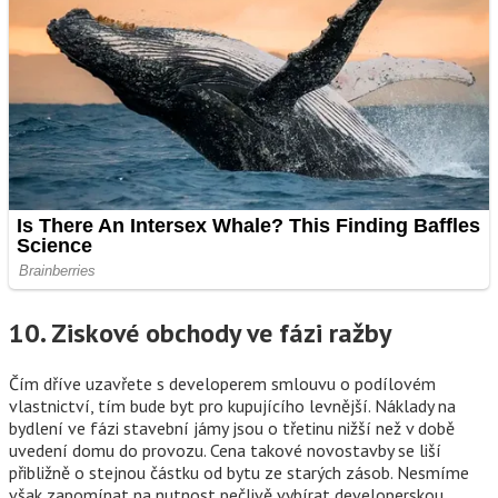
10. Ziskové obchody ve fázi ražby
Čím dříve uzavřete s developerem smlouvu o podílovém
vlastnictví, tím bude byt pro kupujícího levnější. Náklady na
bydlení ve fázi stavební jámy jsou o třetinu nižší než v době
uvedení domu do provozu. Cena takové novostavby se liší
přibližně o stejnou částku od bytu ze starých zásob. Nesmíme
však zapomínat na nutnost pečlivě vybírat developerskou