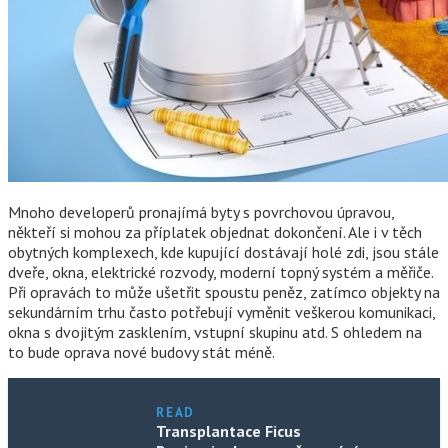
Mnoho developerů pronajímá byty s povrchovou úpravou,
někteří si mohou za příplatek objednat dokončení. Ale i v těch
obytných komplexech, kde kupující dostávají holé zdi, jsou stále
dveře, okna, elektrické rozvody, moderní topný systém a měřiče.
Při opravách to může ušetřit spoustu peněz, zatímco objekty na
sekundárním trhu často potřebují vyměnit veškerou komunikaci,
okna s dvojitým zasklením, vstupní skupinu atd. S ohledem na
to bude oprava nové budovy stát méně.
READ
Transplantace Ficus