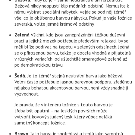
Béžová nikdy neopustí klip módních odstínů. Nemusíte k
němu vybírat speciální nábytek: vejde se pod něj téměř
vše, co je oblíbenou barvou nábytku. Pokud je vaše ložnice
severská, volte jemné krémové odstíny.
Zelená
Všichni, kdo jsou zaneprázdněni těžkou duševní
prací a jejichž mozek potřebuje především relaxaci, by se
měli blíže podívat na tapetu v zelených odstínech. Jedná
se o přirozenou barvu, takže je docela vhodná a přijatelná
v různých variacích, od ušlechtilé smaragdově zelené až
po demokratickou trávu.
Šedá.
Je to téměř stejná neutrální barva jako béžová.
Velmi často potřebuje jasnou barevnou podporu, zředěnou
nějakou bohatou akcentovou barvou, není vždy snadné ji
vyzvednout.
Je pravda, že v interiéru ložnice s touto barvou je
třeba být opatrní – na lesklých površích může
vytvořit kovový studený lesk, který vůbec neláká
samotný koncept ložnice.
Brown
Tato barva je spolehlivá a teplá jako samotná