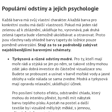
Populární odstíny a jejich psychologie
Každá barva má svůj vlastní charakter. A každá barva pro
konkrétní osobu má další vlastnosti. Pokud má jeden rád
zelenou až k zbláznění, uklidňuje ho, vyrovnává, pak druhá
zelená tapeta bude všemožně ukolébávat a otravovat. Proto
jsou všechny rady ohledně barvy tapety do ložnice pouze
poměrně univerzální.
Stojí za to se podrobněji zabývat
nejoblíbenějšími barevnými schématy.
Tyrkysová a různé odstíny modré.
Pro ty, kteří mají
moře rádi a stýská se jim po něm, se takové stěny mohou
zdát jako dobrá investice do částečné vizualizace snu.
Budete se probouzet a usínat v barvě mořské vody a jasné
oblohy a vaše nálada se sama zvedne. Modrá a tyrkysová
mají opravdu relaxační, uklidňující účinek.
Pro posílení tohoto efektu, odstranění chladu, který
mohou do interiéru přinést, by měl mít nábytek
barvu teplého písku. A potah na postel a další
textilie by i vizuálně měly být měkké, s jemnou,