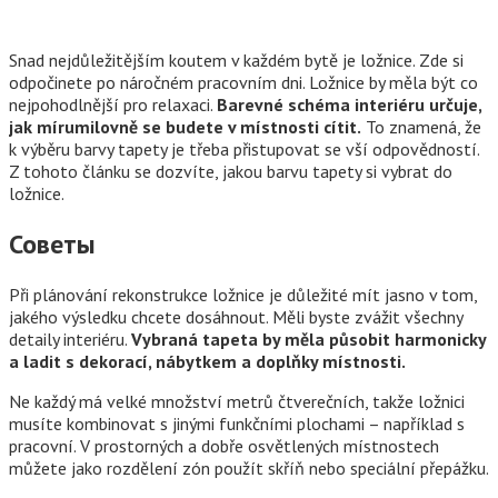
Snad nejdůležitějším koutem v každém bytě je ložnice. Zde si
odpočinete po náročném pracovním dni. Ložnice by měla být co
nejpohodlnější pro relaxaci.
Barevné schéma interiéru určuje,
jak mírumilovně se budete v místnosti cítit.
To znamená, že
k výběru barvy tapety je třeba přistupovat se vší odpovědností.
Z tohoto článku se dozvíte, jakou barvu tapety si vybrat do
ložnice.
Советы
Při plánování rekonstrukce ložnice je důležité mít jasno v tom,
jakého výsledku chcete dosáhnout. Měli byste zvážit všechny
detaily interiéru.
Vybraná tapeta by měla působit harmonicky
a ladit s dekorací, nábytkem a doplňky místnosti.
Ne každý má velké množství metrů čtverečních, takže ložnici
musíte kombinovat s jinými funkčními plochami – například s
pracovní. V prostorných a dobře osvětlených místnostech
můžete jako rozdělení zón použít skříň nebo speciální přepážku.