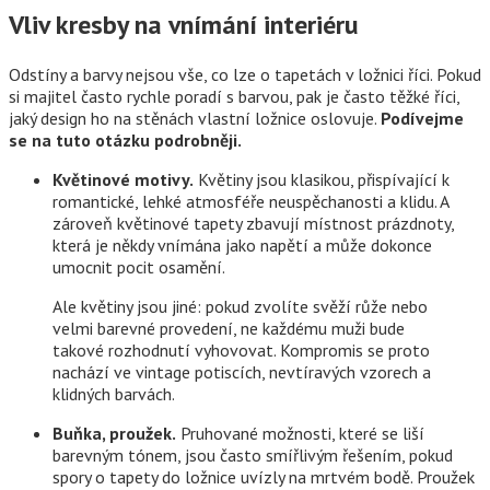
Vliv kresby na vnímání interiéru
Odstíny a barvy nejsou vše, co lze o tapetách v ložnici říci. Pokud
si majitel často rychle poradí s barvou, pak je často těžké říci,
jaký design ho na stěnách vlastní ložnice oslovuje.
Podívejme
se na tuto otázku podrobněji.
Květinové motivy.
Květiny jsou klasikou, přispívající k
romantické, lehké atmosféře neuspěchanosti a klidu. A
zároveň květinové tapety zbavují místnost prázdnoty,
která je někdy vnímána jako napětí a může dokonce
umocnit pocit osamění.
Ale květiny jsou jiné: pokud zvolíte svěží růže nebo
velmi barevné provedení, ne každému muži bude
takové rozhodnutí vyhovovat. Kompromis se proto
nachází ve vintage potiscích, nevtíravých vzorech a
klidných barvách.
Buňka, proužek.
Pruhované možnosti, které se liší
barevným tónem, jsou často smířlivým řešením, pokud
spory o tapety do ložnice uvízly na mrtvém bodě. Proužek