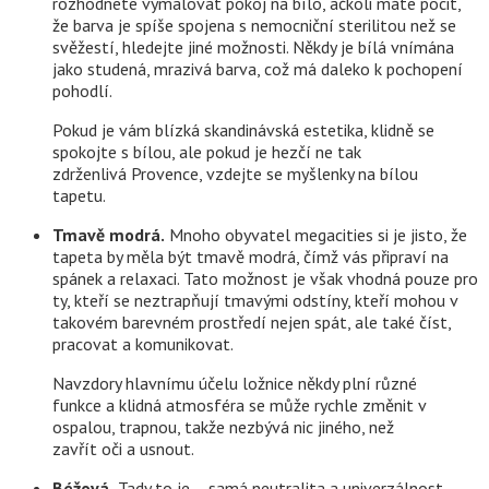
rozhodnete vymalovat pokoj na bílo, ačkoli máte pocit,
že barva je spíše spojena s nemocniční sterilitou než se
svěžestí, hledejte jiné možnosti. Někdy je bílá vnímána
jako studená, mrazivá barva, což má daleko k pochopení
pohodlí.
Pokud je vám blízká skandinávská estetika, klidně se
spokojte s bílou, ale pokud je hezčí ne tak
zdrženlivá Provence, vzdejte se myšlenky na bílou
tapetu.
Tmavě modrá.
Mnoho obyvatel megacities si je jisto, že
tapeta by měla být tmavě modrá, čímž vás připraví na
spánek a relaxaci. Tato možnost je však vhodná pouze pro
ty, kteří se neztrapňují tmavými odstíny, kteří mohou v
takovém barevném prostředí nejen spát, ale také číst,
pracovat a komunikovat.
Navzdory hlavnímu účelu ložnice někdy plní různé
funkce a klidná atmosféra se může rychle změnit v
ospalou, trapnou, takže nezbývá nic jiného, ​​než
zavřít oči a usnout.
Béžová.
Tady to je – samá neutralita a univerzálnost.