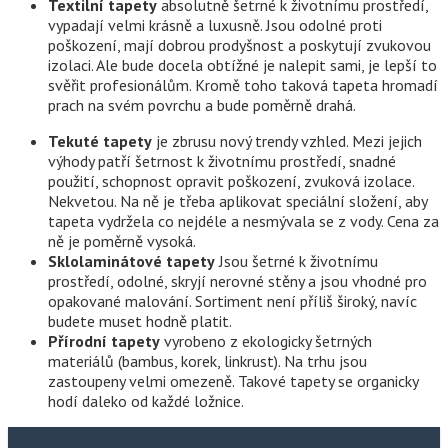
Textilní tapety
absolutně šetrné k životnímu prostředí,
vypadají velmi krásně a luxusně. Jsou odolné proti
poškození, mají dobrou prodyšnost a poskytují zvukovou
izolaci. Ale bude docela obtížné je nalepit sami, je lepší to
svěřit profesionálům. Kromě toho taková tapeta hromadí
prach na svém povrchu a bude poměrně drahá.
Tekuté tapety
je zbrusu nový trendy vzhled. Mezi jejich
výhody patří šetrnost k životnímu prostředí, snadné
použití, schopnost opravit poškození, zvuková izolace.
Nekvetou. Na ně je třeba aplikovat speciální složení, aby
tapeta vydržela co nejdéle a nesmývala se z vody. Cena za
ně je poměrně vysoká.
Sklolaminátové tapety
Jsou šetrné k životnímu
prostředí, odolné, skryjí nerovné stěny a jsou vhodné pro
opakované malování. Sortiment není příliš široký, navíc
budete muset hodně platit.
Přírodní tapety
vyrobeno z ekologicky šetrných
materiálů (bambus, korek, linkrust). Na trhu jsou
zastoupeny velmi omezeně. Takové tapety se organicky
hodí daleko od každé ložnice.