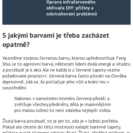
Oprava infračerveného
ohřívače DIY: příčiny a
odstraňování problémů
S jakými barvami je třeba zacházet
opatrně?
Vezměme stejnou červenou barvu, kterou upřednostňuje Feng
Shui. Je to agresivní barva, některým lidem dodá energii a vitalitu
a povzbudí je k akci. Ale ne každý si z červené tapety vezme
požadované poselství: červená barva často působí na člověka
depresivně, zdá se, že potlačuje jeho vůli a brání mu v
soustředění.
Nakonec v samotném interiéru červená přináší a
zvětšuje všechny předměty, dělá je masivnějšími:
pro malou ložnici to není zdaleka nejlepší volba.
Žlutá barva povzbudí, to je jen to, zda je v ložnici potřeba.
Pokud ale chcete do této místnosti nalepit barevné tapety,
můžete zvolit tlumené odstíny žluté. Žlutá, zředěná mlékem, je