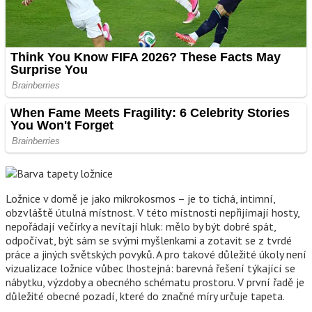
Ložnice v domě je jako mikrokosmos – je to tichá, intimní,
obzvláště útulná místnost. V této místnosti nepřijímají hosty,
nepořádají večírky a nevítají hluk: mělo by být dobré spát,
odpočívat, být sám se svými myšlenkami a zotavit se z tvrdé
práce a jiných světských povyků. A pro takové důležité úkoly není
vizualizace ložnice vůbec lhostejná: barevná řešení týkající se
nábytku, výzdoby a obecného schématu prostoru. V první řadě je
důležité obecné pozadí, které do značné míry určuje tapeta.