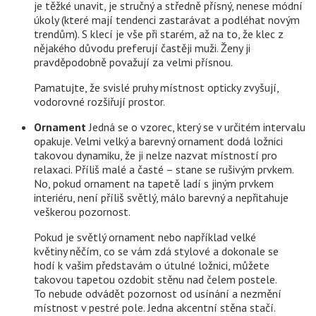
je těžké unavit, je stručný a středně přísný, nenese módní
úkoly (které mají tendenci zastarávat a podléhat novým
trendům). S klecí je vše při starém, až na to, že klec z
nějakého důvodu preferují častěji muži. Ženy ji
pravděpodobně považují za velmi přísnou.
Pamatujte, že svislé pruhy místnost opticky zvyšují,
vodorovné rozšiřují prostor.
Ornament
Jedná se o vzorec, který se v určitém intervalu
opakuje. Velmi velký a barevný ornament dodá ložnici
takovou dynamiku, že ji nelze nazvat místností pro
relaxaci. Příliš malé a časté – stane se rušivým prvkem.
No, pokud ornament na tapetě ladí s jiným prvkem
interiéru, není příliš světlý, málo barevný a nepřitahuje
veškerou pozornost.
Pokud je světlý ornament nebo například velké
květiny něčím, co se vám zdá stylové a dokonale se
hodí k vašim představám o útulné ložnici, můžete
takovou tapetou ozdobit stěnu nad čelem postele.
To nebude odvádět pozornost od usínání a nezmění
místnost v pestré pole. Jedna akcentní stěna stačí.