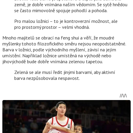
země, je dobře vnímána naším vědomím. Se sytě hnědou
se často mimovolně spojuje pohodlí a pohoda.
Pro malou ložnici – to je kontroverzní možnost, ale
pro prostorný prostor – velmi vhodná.
Mnoho majitelů se obrací na feng shui a věří, že moudré
myšlenky tohoto filozofického směru nejsou neopodstatněné.
Barva v ložnici, podle východního myšlení, závisí na jejím
umístění. Například ložnice umístěná na východě nebo
jihovýchodě bude dobře vnímána zelenou tapetou.
Zelená se ale musí ředit jinými barvami, aby aktivní
barva nezpůsobovala nespavost.