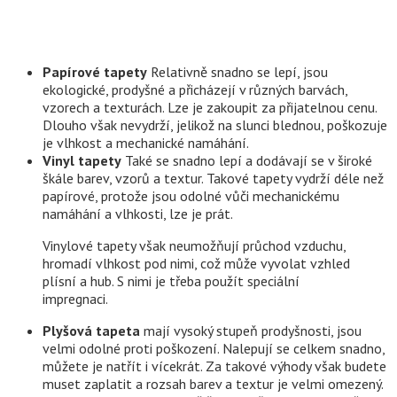
Papírové tapety
Relativně snadno se lepí, jsou
ekologické, prodyšné a přicházejí v různých barvách,
vzorech a texturách. Lze je zakoupit za přijatelnou cenu.
Dlouho však nevydrží, jelikož na slunci blednou, poškozuje
je vlhkost a mechanické namáhání.
Vinyl tapety
Také se snadno lepí a dodávají se v široké
škále barev, vzorů a textur. Takové tapety vydrží déle než
papírové, protože jsou odolné vůči mechanickému
namáhání a vlhkosti, lze je prát.
Vinylové tapety však neumožňují průchod vzduchu,
hromadí vlhkost pod nimi, což může vyvolat vzhled
plísní a hub. S nimi je třeba použít speciální
impregnaci.
Plyšová tapeta
mají vysoký stupeň prodyšnosti, jsou
velmi odolné proti poškození. Nalepují se celkem snadno,
můžete je natřít i vícekrát. Za takové výhody však budete
muset zaplatit a rozsah barev a textur je velmi omezený.