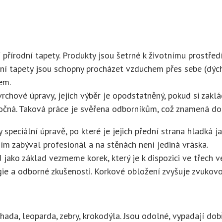
 přírodní tapety. Produkty jsou šetrné k životnímu prostřed
dní tapety jsou schopny procházet vzduchem přes sebe (dýchat
em.
hové úpravy, jejich výběr je opodstatněný, pokud si zakládá
očná. Taková práce je svěřena odborníkům, což znamená do
 speciální úpravě, po které je jejich přední strana hladká 
ím zabýval profesionál a na stěnách není jediná vráska.
ako základ vezmeme korek, který je k dispozici ve třech ve
ie a odborné zkušenosti. Korkové obložení zvyšuje zvukovou
 hada, leoparda, zebry, krokodýla. Jsou odolné, vypadají dobř