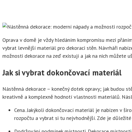
Oprava v domě je vždy hledáním kompromisu mezi přáními
vybrat levnější materiál pro dekoraci stěn. Návrháři nab
možnosti dekorace na zeď existují a jak na nich můžete uše
Jak si vybrat dokončovací materiál
Nástěnná dekorace – konečný dotek opravy; jak budou stěny
kreativně a komplexně hodnotí vlastnosti materiálů. Násl
Cena. Jakýkoli dokončovací materiál je nabízen v š
rozpočtu a vybrat si tu nejvhodnější. Zde je důležit
Dodržování podmínek místnosti. Dekorace místnosti 