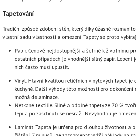
Tapetování
Tradiční způsob zdobení stěn, který díky úžasné rozmanito
vlastní sadu vlastností a omezení. Tapety se proto vybíraj
Papír. Cenově nejdostupnější a šetrné k životnímu pr
ostatních případech je vhodnější silný papír. Lepení
nich často musí upustit.
Vinyl. Hlavní kvalitou reliéfních vinylových tapet j
kuchyně. Další výhody této možnosti pro dokončení mí
možná delaminace.
Netkané textilie. Silné a odolné tapety ze 70 % tvoř
lepí a po zaschnutí se nesráží. Nevýhodou je omezen
Laminát. Tapeta je určena pro dlouhou životnost a o
čištění. Z minusů lze zaznamenat vyšší náklady na sa