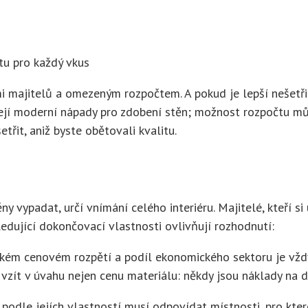
 majitelů a omezeným rozpočtem. A pokud je lepší nešetři
ízejí moderní nápady pro zdobení stěn; možnost rozpočtu mů
třit, aniž byste obětovali kvalitu.
 vypadat, určí vnímání celého interiéru. Majitelé, kteří si
edující dokončovací vlastnosti ovlivňují rozhodnutí:
irokém cenovém rozpětí a podíl ekonomického sektoru je vž
é vzít v úvahu nejen cenu materiálu: někdy jsou náklady na 
podle jejích vlastností musí odpovídat místnosti, pro kter