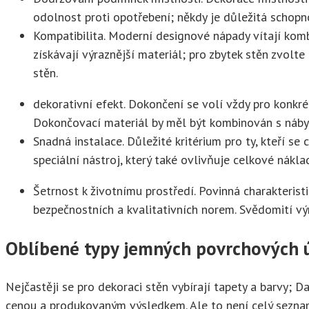
odolnost proti opotřebení; někdy je důležitá schopno
Kompatibilita. Moderní designové nápady vítají komb
získávají výraznější materiál; pro zbytek stěn zvolt
stěn.
dekorativní efekt. Dokončení se volí vždy pro konkré
Dokončovací materiál by měl být kombinován s nábytk
Snadná instalace. Důležité kritérium pro ty, kteří s
speciální nástroj, který také ovlivňuje celkové nákla
Šetrnost k životnímu prostředí. Povinná charakterist
bezpečnostních a kvalitativních norem. Svědomití vý
Oblíbené typy jemných povrchových 
Nejčastěji se pro dekoraci stěn vybírají tapety a barvy; 
cenou a produkovaným výsledkem. Ale to není celý seznam