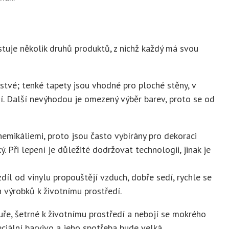
stuje několik druhů produktů, z nichž každý má svou
rstvé; tenké tapety jsou vhodné pro ploché stěny, v
ní. Další nevýhodou je omezený výběr barev, proto se od
hemikáliemi, proto jsou často vybírány pro dekoraci
 Při lepení je důležité dodržovat technologii, jinak je
díl od vinylu propouštějí vzduch, dobře sedí, rychle se
 výrobků k životnímu prostředí.
ře, šetrné k životnímu prostředí a nebojí se mokrého
ciální barvivo a jeho spotřeba bude velká.