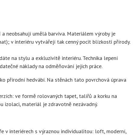
í a neobsahují umělá barviva. Materiálem výroby je
); v interiéru vytvářejí tak cenný pocit blízkosti přírody.
te na stylu a exkluzivitě interiéru. Technika lepení
datečné náklady na odměňování jejich práce.
jako přírodní hedvábí. Na stěnách tato povrchová úprava
rzích: ve formě rolovaných tapet, talířů a korku na
 izolaci, materiál je zdravotně nezávadný.
e v interiérech s výraznou individualitou: loft, moderní,