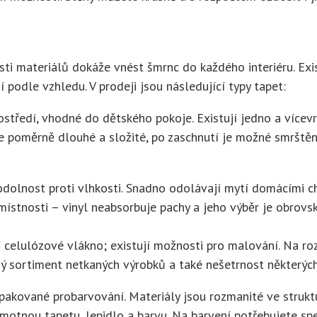
sti materiálů dokáže vnést šmrnc do každého interiéru. Exi
í podle vzhledu. V prodeji jsou následující typy tapet:
ostředí, vhodné do dětského pokoje. Existují jedno a vícev
 je poměrně dlouhé a složité, po zaschnutí je možné smrště
e odolnost proti vlhkosti. Snadno odolávají mytí domácími c
stnosti – vinyl neabsorbuje pachy a jeho výběr je obrovský.
í celulózové vlákno; existují možnosti pro malování. Na roz
ý sortiment netkaných výrobků a také nešetrnost některých
pakované probarvování. Materiály jsou rozmanité ve struktu
motnou tapetu, lepidlo a barvu. Na barvení potřebujete spe