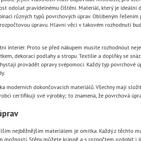
st odolat pravidelnému čištění. Materiál, který je ideální
inaci různých typů povrchových úprav. Oblíbeným řešením pro
e rozpočtovou úpravu. Hlavní věcí v takovém rozhodnutí bud
tní interiér. Proto se před nákupem musíte rozhodnout nejen
em, dekorací podlahy a stropu. Textilie a doplňky se snáze
e chystají provádět opravy svépomocí. Každý typ povrchové ú
dy.
ika moderních dokončovacích materiálů. Všechny mají složit
robci certifikují své výrobky; to znamená, že povrchová úpr
úprav
Dalším nejběžnějším materiálem je omítka. Každý z těchto ma
 možností. Stěny můžete krásně a s rozpočtem ozdobit i ji