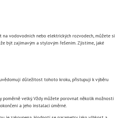
t na vodovodních nebo elektrických rozvodech, můžete si
že být zajímavým a stylovým řešením. Zjistíme, jaké
 uvědomují důležitost tohoto kroku, přistupují k výběru
dy poměrně velký. Vždy můžete porovnat několik možností
dokončení a jeho instalaci úměrné.
ou je zakoupena. Hodnotí se parametry jako vlhkost a