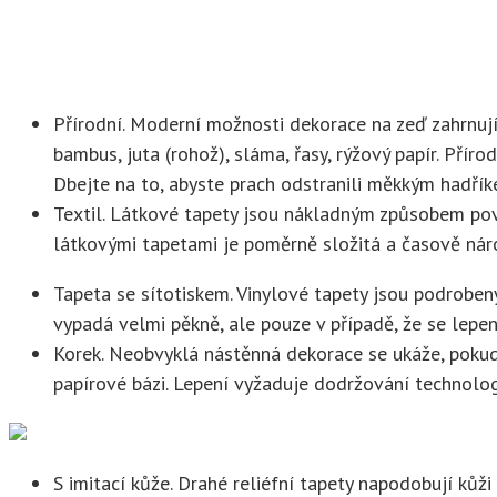
Přírodní. Moderní možnosti dekorace na zeď zahrnují
bambus, juta (rohož), sláma, řasy, rýžový papír. Příro
Dbejte na to, abyste prach odstranili měkkým hadřík
Textil. Látkové tapety jsou nákladným způsobem povrc
látkovými tapetami je poměrně složitá a časově nár
Tapeta se sítotiskem. Vinylové tapety jsou podrobeny
vypadá velmi pěkně, ale pouze v případě, že se lepen
Korek. Neobvyklá nástěnná dekorace se ukáže, pokud j
papírové bázi. Lepení vyžaduje dodržování technolog
S imitací kůže. Drahé reliéfní tapety napodobují kůži