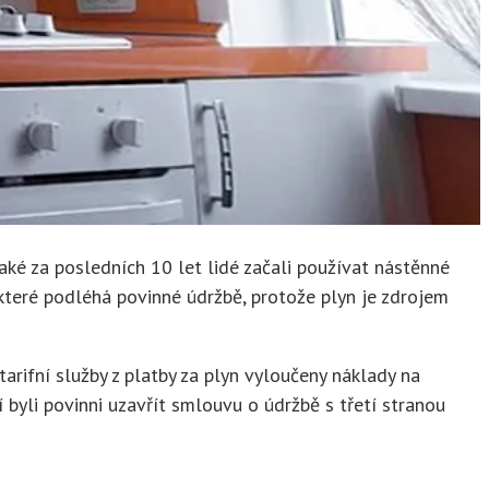
aké za posledních 10 let lidé začali používat nástěnné
 které podléhá povinné údržbě, protože plyn je zdrojem
arifní služby z platby za plyn vyloučeny náklady na
byli povinni uzavřít smlouvu o údržbě s třetí stranou