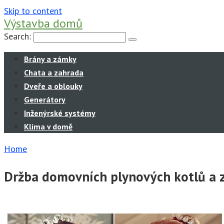
Skip to content
Výstavba domů
Search:
Brány a zámky
Chata a zahrada
Dveře a oblouky
Generátory
Inženýrské systémy
Klima v domě
Home
Držba domovních plynových kotlů a z