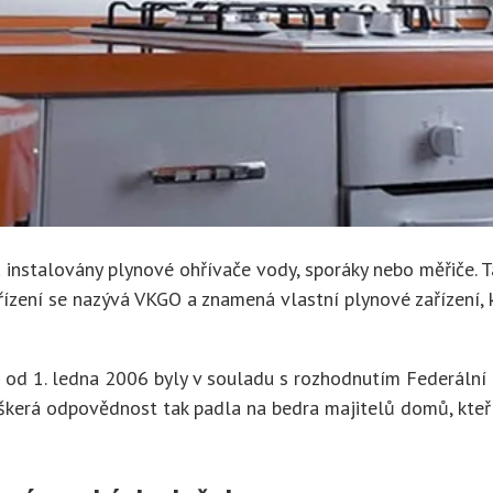
 instalovány plynové ohřívače vody, sporáky nebo měřiče. T
ařízení se nazývá VKGO a znamená vlastní plynové zařízení,
 od 1. ledna 2006 byly v souladu s rozhodnutím Federální t
škerá odpovědnost tak padla na bedra majitelů domů, kteří 