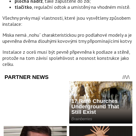
plochá nádrž
, také zapuštěné do zdi;
tlačítko
, regulační odtok a umístěný na vhodném místě.
Všechny prvky mají vlastnosti, které jsou vysvětleny způsobem
instalace:
Miska nemá „nohu“ charakteristickou pro podlahové modely a je
upevněna dvěma dlouhými kovovými trny připomínajícími kotvy
Instalace z oceli musí být pevně připevněna k podlaze a stěně,
protože na tom závisí spolehlivost a nosnost konstrukce jako
celku.