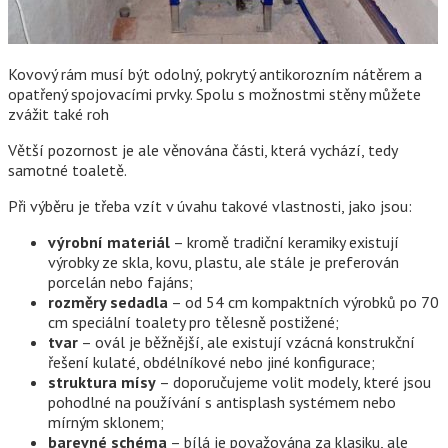
Kovový rám musí být odolný, pokrytý antikorozním nátěrem a
opatřený spojovacími prvky. Spolu s možnostmi stěny můžete
zvážit také roh
Větší pozornost je ale věnována části, která vychází, tedy
samotné toaletě.
Při výběru je třeba vzít v úvahu takové vlastnosti, jako jsou:
výrobní materiál
– kromě tradiční keramiky existují
výrobky ze skla, kovu, plastu, ale stále je preferován
porcelán nebo fajáns;
rozměry sedadla
– od 54 cm kompaktních výrobků po 70
cm speciální toalety pro tělesně postižené;
tvar
– ovál je běžnější, ale existují vzácná konstrukční
řešení kulaté, obdélníkové nebo jiné konfigurace;
struktura mísy
– doporučujeme volit modely, které jsou
pohodlné na používání s antisplash systémem nebo
mírným sklonem;
barevné schéma
– bílá je považována za klasiku, ale