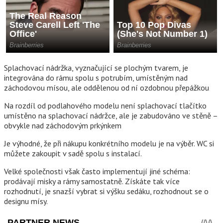
Splachovací nádržka, vyznačující se plochým tvarem, je
integrována do rámu spolu s potrubím, umístěným nad
záchodovou mísou, ale oddělenou od ní ozdobnou přepážkou
Na rozdíl od podlahového modelu není splachovací tlačítko
umístěno na splachovací nádržce, ale je zabudováno ve stěně –
obvykle nad záchodovým prkýnkem
Je výhodné, že při nákupu konkrétního modelu je na výběr. WC si
můžete zakoupit v sadě spolu s instalací.
Velké společnosti však často implementují jiné schéma:
prodávají misky a rámy samostatně. Získáte tak více
rozhodnutí, je snazší vybrat si výšku sedáku, rozhodnout se o
designu mísy.