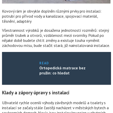
Kovový rám je obvykle doplněn různými prvky pro instalaci:
potrubí pro přívod vody a kanalizace, spojovací materiál,
těsnění, adaptéry
Všestrannost výrobků je dosažena jednotností rozměrů: stejný
průměr trubek a otvorů, vzdálenost mezi svorníky. Pokud po
nějaké době budete chtít změny a existuje touha vyměnit
záchodovou mísu, bude stačit stará, již nainstalovaná instalace.
READ
Ortopedická matrace bez
pružin: co hledat
Klady a zápory úpravy s instalací
Uživatelé rychle ocenili výhody závěsných modelů a toalety s
instalací se začaly stále častěji nacházet v městských bytech a
soukromých domech. Navíc jsou instalovány nejen v obytných