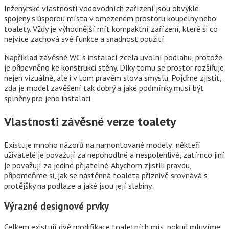
Inženýrské vlastnosti vodovodních zařízení jsou obvykle
spojeny s úsporou místa v omezeném prostoru koupelny nebo
toalety. Vždy je výhodnější mít kompaktní zařízení, které si co
nejvíce zachová své funkce a snadnost použití.
Například závěsné WC s instalací zcela uvolní podlahu, protože
je připevněno ke konstrukci stěny. Díky tomu se prostor rozšiřuje
nejen vizuálně, ale i v tom pravém slova smyslu. Pojďme zjistit,
zda je model zavěšení tak dobrý a jaké podmínky musí být
splněny pro jeho instalaci.
Vlastnosti závěsné verze toalety
Existuje mnoho názorů na namontované modely: někteří
uživatelé je považují za nepohodlné a nespolehlivé, zatímco jiní
je považují za jediné přijatelné. Abychom zjistili pravdu,
připomeňme si, jak se nástěnná toaleta příznivě srovnává s
protějšky na podlaze a jaké jsou její slabiny.
Výrazné designové prvky
Celkem existují dvě modifikace toaletních mís, pokud mluvíme