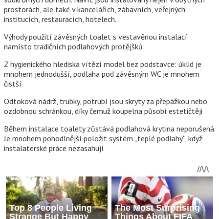
prostorách, ale také v kancelářích, zábavních, veřejných
institucích, restauracích, hotelech.
Výhody použití závěsných toalet s vestavěnou instalací
namísto tradičních podlahových protějšků:
Z hygienického hlediska vítězí model bez podstavce: úklid je
mnohem jednodušší, podlaha pod závěsným WC je mnohem
čistší
Odtoková nádrž, trubky, potrubí jsou skryty za přepážkou nebo
ozdobnou schránkou, díky čemuž koupelna působí estetičtěji
Během instalace toalety zůstává podlahová krytina neporušená.
Je mnohem pohodlnější položit systém „teplé podlahy“, když
instalatérské práce nezasahují