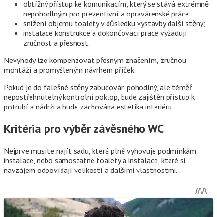
obtížný přístup ke komunikacím, který se stává extrémně
nepohodlným pro preventivní a opravárenské práce;
snížení objemu toalety v důsledku výstavby další stěny;
instalace konstrukce a dokončovací práce vyžadují
zručnost a přesnost.
Nevýhody lze kompenzovat přesným značením, zručnou
montáží a promyšleným návrhem příček.
Pokud je do falešné stěny zabudován pohodlný, ale téměř
nepostřehnutelný kontrolní poklop, bude zajištěn přístup k
potrubí a nádrži a bude zachována estetika interiéru.
Kritéria pro výběr závěsného WC
Nejprve musíte najít sadu, která plně vyhovuje podmínkám
instalace, nebo samostatné toalety a instalace, které si
navzájem odpovídají velikostí a dalšími vlastnostmi.