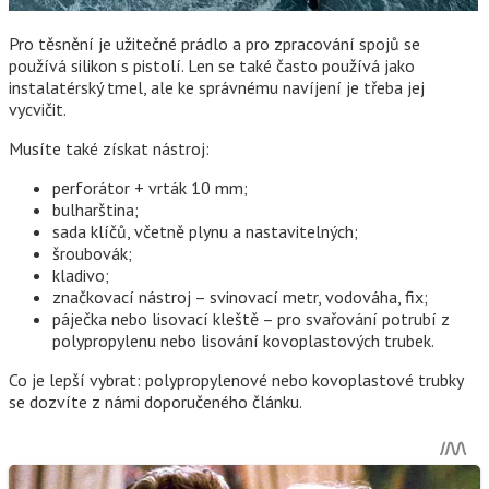
Pro těsnění je užitečné prádlo a pro zpracování spojů se
používá silikon s pistolí. Len se také často používá jako
instalatérský tmel, ale ke správnému navíjení je třeba jej
vycvičit.
Musíte také získat nástroj:
perforátor + vrták 10 mm;
bulharština;
sada klíčů, včetně plynu a nastavitelných;
šroubovák;
kladivo;
značkovací nástroj – svinovací metr, vodováha, fix;
páječka nebo lisovací kleště – pro svařování potrubí z
polypropylenu nebo lisování kovoplastových trubek.
Co je lepší vybrat: polypropylenové nebo kovoplastové trubky
se dozvíte z námi doporučeného článku.