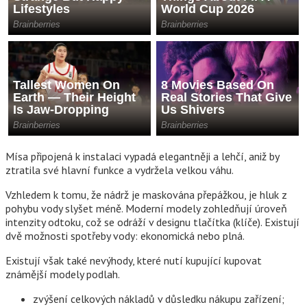
Mísa připojená k instalaci vypadá elegantněji a lehčí, aniž by
ztratila své hlavní funkce a vydržela velkou váhu.
Vzhledem k tomu, že nádrž je maskována přepážkou, je hluk z
pohybu vody slyšet méně. Moderní modely zohledňují úroveň
intenzity odtoku, což se odráží v designu tlačítka (klíče). Existují
dvě možnosti spotřeby vody: ekonomická nebo plná.
Existují však také nevýhody, které nutí kupující kupovat
známější modely podlah.
zvýšení celkových nákladů v důsledku nákupu zařízení;