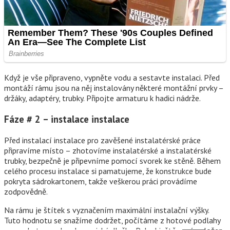
Když je vše připraveno, vypněte vodu a sestavte instalaci. Před
montáží rámu jsou na něj instalovány některé montážní prvky –
držáky, adaptéry, trubky. Připojte armaturu k hadici nádrže.
Fáze # 2 – instalace instalace
Před instalací instalace pro zavěšené instalatérské práce
připravíme místo – zhotovíme instalatérské a instalatérské
trubky, bezpečně je připevníme pomocí svorek ke stěně. Během
celého procesu instalace si pamatujeme, že konstrukce bude
pokryta sádrokartonem, takže veškerou práci provádíme
zodpovědně.
Na rámu je štítek s vyznačením maximální instalační výšky.
Tuto hodnotu se snažíme dodržet, počítáme z hotové podlahy