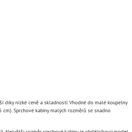
ší díky nízké ceně a skladnosti. Vhodné do malé koupelny
5 cm). Sprchové kabiny malých rozměrů se snadno
. Největší rozměr sprchové kabiny je obdélníkový model