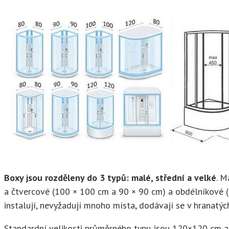
Boxy jsou rozděleny do 3 typů: malé, střední a velké
. M
a čtvercové (100 × 100 cm a 90 × 90 cm) a obdélníkové (
instalují, nevyžadují mnoho místa, dodávají se v hranatýc
Standardní velikosti průměrného typu jsou 120×120 cm a