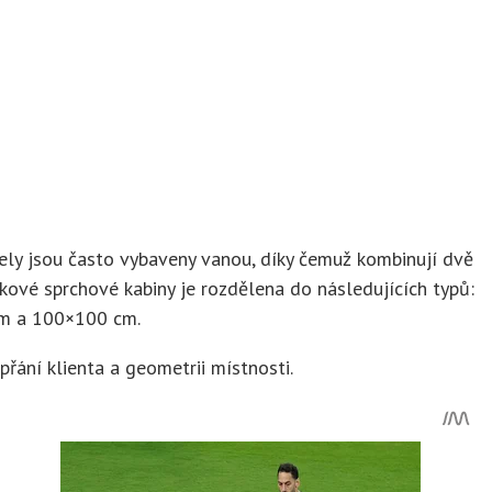
ely jsou často vybaveny vanou, díky čemuž kombinují dvě
íkové sprchové kabiny je rozdělena do následujících typů:
cm a 100×100 cm.
přání klienta a geometrii místnosti.