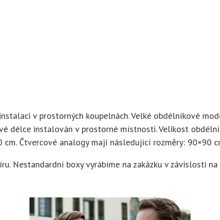
instalaci v prostorných koupelnách. Velké obdélníkové mod
své délce instalován v prostorné místnosti. Velikost obdéln
cm. Čtvercové analogy mají následující rozměry: 90×90 
íru. Nestandardní boxy vyrábíme na zakázku v závislosti na 