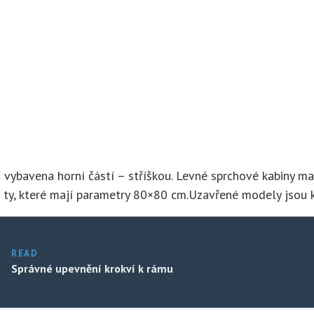
í vybavena horní částí – stříškou. Levné sprchové kabiny 
ou ty, které mají parametry 80×80 cm.Uzavřené modely jsou
READ
Správné upevnění krokví k rámu