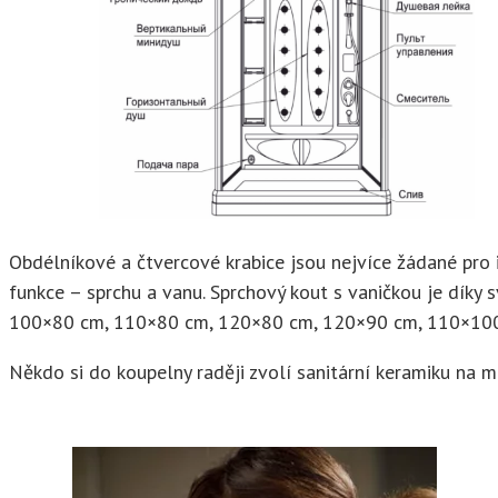
Obdélníkové a čtvercové krabice jsou nejvíce žádané pro 
funkce – sprchu a vanu. Sprchový kout s vaničkou je díky 
100×80 cm, 110×80 cm, 120×80 cm, 120×90 cm, 110×100 
Někdo si do koupelny raději zvolí sanitární keramiku na m