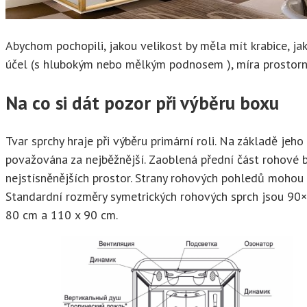
Abychom pochopili, jakou velikost by měla mít krabice, jak
účel (s hlubokým nebo mělkým podnosem ), míra prostorno
Na co si dát pozor při výběru boxu
Tvar sprchy hraje při výběru primární roli. Na základě jeh
považována za nejběžnější. Zaoblená přední část rohové b
nejstísněnějších prostor. Strany rohových pohledů mohou 
Standardní rozměry symetrických rohových sprch jsou 9
80 cm a 110 x 90 cm.