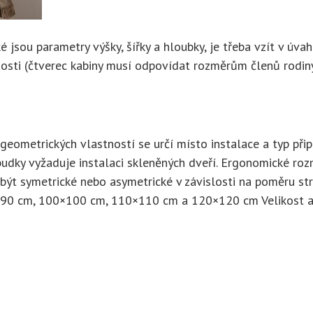
é jsou parametry výšky, šířky a hloubky, je třeba vzít v úva
sti (čtverec kabiny musí odpovídat rozměrům členů rodiny)
o geometrických vlastností se určí místo instalace a typ př
udky vyžaduje instalaci skleněných dveří. Ergonomické rozm
být symetrické nebo asymetrické v závislosti na poměru st
0×90 cm, 100×100 cm, 110×110 cm a 120×120 cm Velikost 