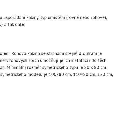
hu uspořádání kabiny, typ umístění (rovné nebo rohové),
 a tak dále.
ipojení. Rohová kabina se stranami stejně dlouhými je
ěry rohových sprch umožňují jejich instalaci i do těch
ran. Minimální rozměr symetrického typu je 80 x 80 cm
asymetrického modelu je 100×80 cm, 110×80 cm, 120 cm,