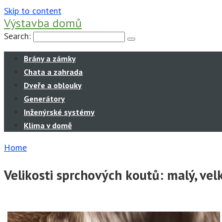
Skip to content
Výstavba domů
Search:
Brány a zámky
Chata a zahrada
Dveře a oblouky
Generátory
Inženýrské systémy
Klima v domě
Home
Velikosti sprchových koutů: malý, vel