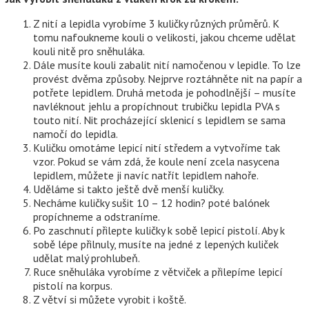
Z nití a lepidla vyrobíme 3 kuličky různých průměrů. K
tomu nafoukneme kouli o velikosti, jakou chceme udělat
kouli nitě pro sněhuláka.
Dále musíte kouli zabalit nití namočenou v lepidle. To lze
provést dvěma způsoby. Nejprve roztáhněte nit na papír a
potřete lepidlem. Druhá metoda je pohodlnější – musíte
navléknout jehlu a propíchnout trubičku lepidla PVA s
touto nití. Nit procházející sklenicí s lepidlem se sama
namočí do lepidla.
Kuličku omotáme lepicí nití středem a vytvoříme tak
vzor. Pokud se vám zdá, že koule není zcela nasycena
lepidlem, můžete ji navíc natřít lepidlem nahoře.
Uděláme si takto ještě dvě menší kuličky.
Necháme kuličky sušit 10 – 12 hodin? poté balónek
propíchneme a odstraníme.
Po zaschnutí přilepte kuličky k sobě lepicí pistolí. Aby k
sobě lépe přilnuly, musíte na jedné z lepených kuliček
udělat malý prohlubeň.
Ruce sněhuláka vyrobíme z větviček a přilepíme lepicí
pistolí na korpus.
Z větví si můžete vyrobit i koště.