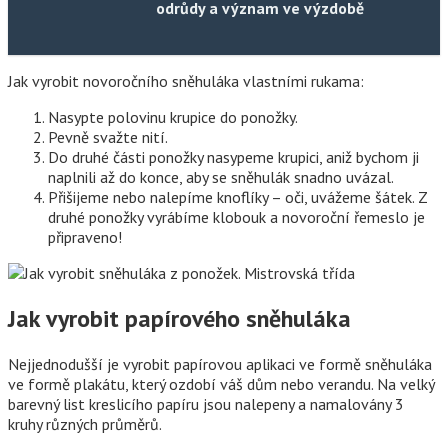
odrůdy a význam ve výzdobě
Jak vyrobit novoročního sněhuláka vlastními rukama:
Nasypte polovinu krupice do ponožky.
Pevně ​​svažte nití.
Do druhé části ponožky nasypeme krupici, aniž bychom ji
naplnili až do konce, aby se sněhulák snadno uvázal.
Přišijeme nebo nalepíme knoflíky – oči, uvážeme šátek. Z
druhé ponožky vyrábíme klobouk a novoroční řemeslo je
připraveno!
Jak vyrobit papírového sněhuláka
Nejjednodušší je vyrobit papírovou aplikaci ve formě sněhuláka
ve formě plakátu, který ozdobí váš dům nebo verandu. Na velký
barevný list kreslicího papíru jsou nalepeny a namalovány 3
kruhy různých průměrů.