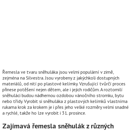
Řemesla ve tvaru sněhuláka jsou velmi populární v zimě,
zejména na Silvestra. Jsou vyrobeny z jakýchkoli dostupných
materiálů, od nití po plastové kelímky. Vzrušující tvůrčí proces
přinese potěšení nejen dětem, ale i jejich rodičům. A roztomilí
sněhuláci budou nádhernou ozdobou vánočního stromku, bytu
nebo třídy. Vyrobit si sněhuláka z plastových kelímků vlastníma
rukama krok za krokem je i přes jeho velké rozměry velmi snadné
a rychlé, takže ho lze vyrobit i 31. prosince.
Zajímavá řemesla sněhulák z různých