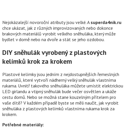
Nejokázalejší novoroční atributy jsou velké. A
superda4nik.ru
chce ukázat, jak z různých improvizovaných nebo dokonce
brakových materiálů vyrobit velkého sněhuláka, který může
bydlet v domě nebo na dvoře a stát se jeho ozdobou.
DIY sněhulák vyrobený z plastových
kelímků krok za krokem
Plastové kelímky jsou jedním z nejdostupnějších řemeslných
materiálů, které vytvoří nádherný velký sněhulák vlastníma
rukama. Uvnitř takového sněhuláka můžete umístit elektrickou
LED girlandu a vtipný sněhulák bude večer osvětlen a ukáže
cestu domů. Nebo se možná stane kouzelným přítelem pro
vaše dítě? V každém případě byste se měli naučit, jak vyrobit
sněhuláka z plastových kelímků vlastníma rukama krok za
krokem.
Potřebné materiály: