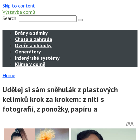
Skip to content
Výstavba domů
Search:
Brány a zámky
Chata a zahrada
Dveře a oblouky
Generátory
Inženýrské systémy
Klima v domě
Home
Udělej si sám sněhulák z plastových
kelímků krok za krokem: z nití s ​​
fotografií, z ponožky, papíru a