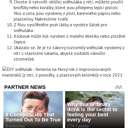
Chcete-li vytvořit obličej sněhuláka z nití, můžete použít
knoflíky nebo korálky, které jsou přilepeny lepicí pistolí.
Nos a ústa jsou vyrobeny z plsti, barevného papíru nebo
plastelíny. Nakreslíme tváře.
Z filcu vystřihněte pruh látky a vyrobte šátek pro
sněhuláka.
Klobouk může být vyroben z malého kbelíku nebo plstěné
čepice.
Ukázalo se, že je to takový roztomilý sněhulák vyrobený z
nití s ​​vlastními rukama, abyste ozdobili vánoční
stromeček.