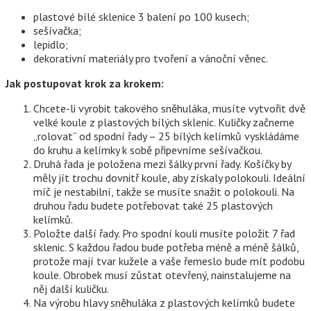
plastové bílé sklenice 3 balení po 100 kusech;
sešívačka;
lepidlo;
dekorativní materiály pro tvoření a vánoční věnec.
Jak postupovat krok za krokem:
Chcete-li vyrobit takového sněhuláka, musíte vytvořit dvě
velké koule z plastových bílých sklenic. Kuličky začneme
„rolovat“ od spodní řady – 25 bílých kelímků vyskládáme
do kruhu a kelímky k sobě připevníme sešívačkou.
Druhá řada je položena mezi šálky první řady. Košíčky by
měly jít trochu dovnitř koule, aby získaly polokouli. Ideální
míč je nestabilní, takže se musíte snažit o polokouli. Na
druhou řadu budete potřebovat také 25 plastových
kelímků.
Položte další řady. Pro spodní kouli musíte položit 7 řad
sklenic. S každou řadou bude potřeba méně a méně šálků,
protože mají tvar kužele a vaše řemeslo bude mít podobu
koule. Obrobek musí zůstat otevřený, nainstalujeme na
něj další kuličku.
Na výrobu hlavy sněhuláka z plastových kelímků budete