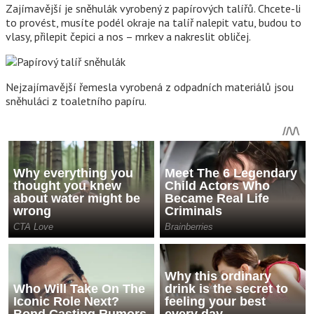
Zajímavější je sněhulák vyrobený z papírových talířů. Chcete-li
to provést, musíte podél okraje na talíř nalepit vatu, budou to
vlasy, přilepit čepici a nos – mrkev a nakreslit obličej.
Nejzajímavější řemesla vyrobená z odpadních materiálů jsou
sněhuláci z toaletního papíru.