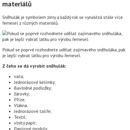
materiálů
Sněhulák je symbolem zimy a každý rok se vynalézá stále více
řemesel z různých materiálů.
Pokud se poprvé rozhodnete udělat zajímavého sněhuláka, pak
je lepší vybrat látku pro výrobu řemesel.
Z čeho se dá vyrobit sněhulák:
vata;
Jednorázové kelímky;
Bavlněné podložky;
žárovky;
Příze;
Vlákna;
Jednorázové talíře;
Textil;
vlnitý papír;
Papírové moduly;