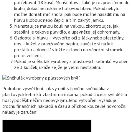
potřebovat 18 kusů. Menší hlava. Také je rozprostřeme do
kruhu, dokud nezískáme hotovou hlavu. Pokud nebylo
možné dohrát míč shora, pak bude možné nasadit mu na
hlavu klobouk nebo čepici a tím zakrýt jamku.
Nainstalujte malou kouli na velkou, zkontrolujte, jak
stabilní je takové plavidlo, a upevněte jej dohromady.
Ozdobte si hlavu – vytvořte oči z látky nebo plastelíny,
nos – kužel z oranžového papíru, zavěste si na krk
pozlátko a dovnitř vložte girlandu na vánoční stromek
pro osvětlení.
Pokud je sněhulák vyrobený z plastových kelímků vyroben
ze 3 kuliček, ukáže se, že je velmi nestabilní.
Podrobné vysvětlení, jak vyrobit vtipného sněhuláka z
plastových kelímků vlastníma rukama, pokud chcete své děti a
hosty potěšit něčím neobvyklým. Jeho vytvoření vyžaduje
trochu finančních nákladů a času a příchod kouzelné novoroční
nálady je zaručen!