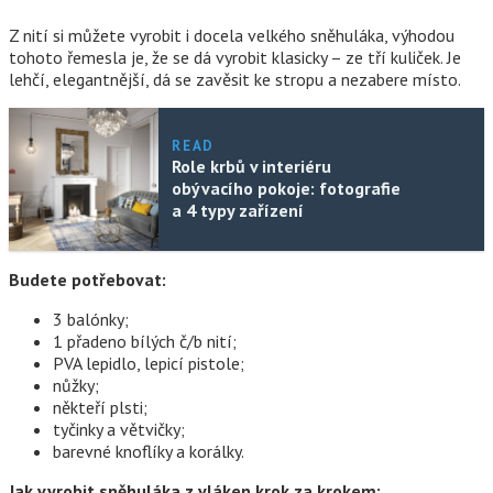
Z nití si můžete vyrobit i docela velkého sněhuláka, výhodou
tohoto řemesla je, že se dá vyrobit klasicky – ze tří kuliček. Je
lehčí, elegantnější, dá se zavěsit ke stropu a nezabere místo.
READ
Role krbů v interiéru
obývacího pokoje: fotografie
a 4 typy zařízení
Budete potřebovat:
3 balónky;
1 přadeno bílých č/b nití;
PVA lepidlo, lepicí pistole;
nůžky;
někteří plsti;
tyčinky a větvičky;
barevné knoflíky a korálky.
Jak vyrobit sněhuláka z vláken krok za krokem: