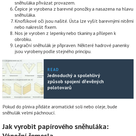
sněhuláka přivázat provazem.
Čepice je vyrobena z barevné ponožky a nasazena na hlavu
sněhuláka.
Knoflíkové oči jsou našité. Ústa lze vyšít barevnými nitěmi
nebo nakreslit fixem.
Nos je vyroben z lepenky nebo tkaniny a přilepen k
obrobku.
Legrační sněhulák je připraven. Některé hadrové panenky
jsou vyrobeny podle stejného principu.
READ
Jednoduchý a spolehlivý
způsob spojení dřevěných
polotovarů
Pokud do plniva přidáte aromatické soli nebo oleje, bude
sněhulák velmi páchnoucí.
Jak vyrobit papírového sněhuláka:
Vánoční řemesla