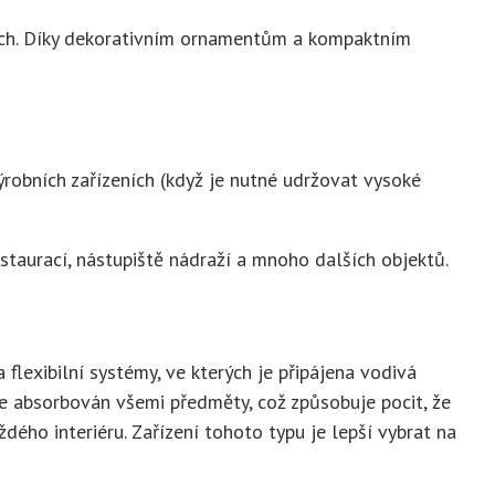
duch. Díky dekorativním ornamentům a kompaktním
ýrobních zařízeních (když je nutné udržovat vysoké
restaurací, nástupiště nádraží a mnoho dalších objektů.
flexibilní systémy, ve kterých je připájena vodivá
Je absorbován všemi předměty, což způsobuje pocit, že
ého interiéru. Zařízení tohoto typu je lepší vybrat na