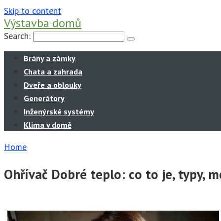
Skip to content
Výstavba domů
Search:
Brány a zámky
Chata a zahrada
Dveře a oblouky
Generátory
Inženýrské systémy
Klima v domě
Home
Ohřívač Dobré teplo: co to je, typy, 