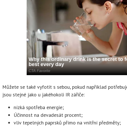
Můžete se také vyfotit s sebou, pokud například potřebu
jsou stejné jako u jakéhokoli IR zářiče:
nízká spotřeba energie;
Účinnost na devadesát procent;
vliv tepelných paprsků přímo na vnitřní předměty;