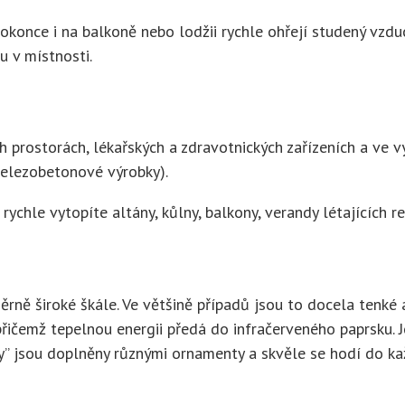
dokonce i na balkoně nebo lodžii rychle ohřejí studený vz
 v místnosti.
 prostorách, lékařských a zdravotnických zařízeních a ve v
železobetonové výrobky).
 rychle vytopíte altány, kůlny, balkony, verandy létajících 
ně široké škále. Ve většině případů jsou to docela tenké a 
přičemž tepelnou energii předá do infračerveného paprsku. 
” jsou doplněny různými ornamenty a skvěle se hodí do každ