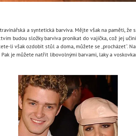
potravinářská a syntetická barviva. Mějte však na paměti, ž
ictvím budou složky barviva pronikat do vajíčka, což jej uči
Chcete-li však ozdobit stůl a doma, můžete se „procházet“. N
Pak je můžete natřít libovolnými barvami, laky a voskovkam