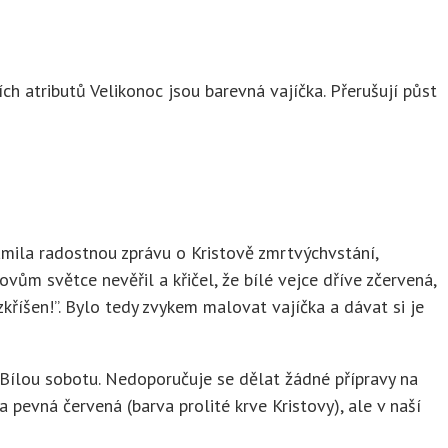
ch atributů Velikonoc jsou barevná vajíčka. Přerušují půst
ámila radostnou zprávu o Kristově zmrtvýchvstání,
vům světce nevěřil a křičel, že bílé vejce dříve zčervená,
zkříšen!”. Bylo tedy zvykem malovat vajíčka a dávat si je
o Bílou sobotu. Nedoporučuje se dělat žádné přípravy na
 pevná červená (barva prolité krve Kristovy), ale v naší