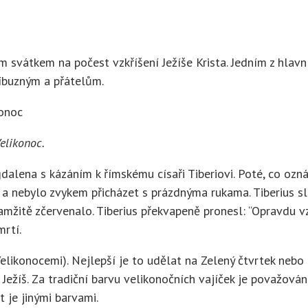
svátkem na počest vzkříšení Ježíše Krista. Jedním z hlavní
říbuzným a přátelům.
elikonoc.
dalena s kázáním k římskému císaři Tiberiovi. Poté, co ozn
 a nebylo zvykem přicházet s prázdnýma rukama. Tiberius slo
kamžitě zčervenalo. Tiberius překvapeně pronesl: “Opravdu v
rtí.
Velikonocemi). Nejlepší je to udělat na Zelený čtvrtek neb
Ježíš. Za tradiční barvu velikonočních vajíček je považována
je jinými barvami.