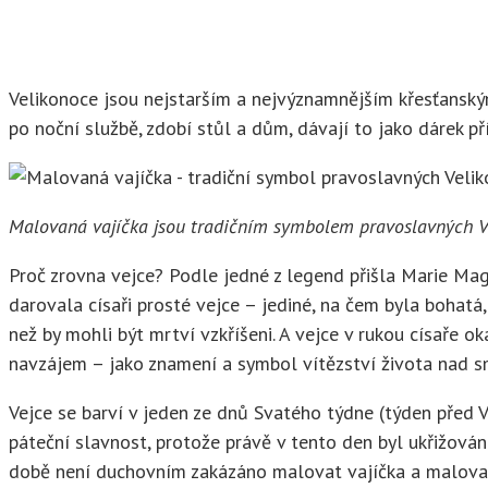
Velikonoce jsou nejstarším a nejvýznamnějším křesťanským 
po noční službě, zdobí stůl a dům, dávají to jako dárek p
Malovaná vajíčka jsou tradičním symbolem pravoslavných V
Proč zrovna vejce? Podle jedné z legend přišla Marie Mag
darovala císaři prosté vejce – jediné, na čem byla bohatá,
než by mohli být mrtví vzkříšeni. A vejce v rukou císaře o
navzájem – jako znamení a symbol vítězství života nad sm
Vejce se barví v jeden ze dnů Svatého týdne (týden před 
páteční slavnost, protože právě v tento den byl ukřižován 
době není duchovním zakázáno malovat vajíčka a malovat 