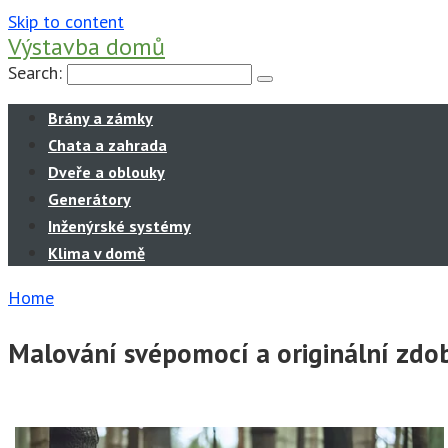
Skip to content
Výstavba domů
Search:
Brány a zámky
Chata a zahrada
Dveře a oblouky
Generátory
Inženýrské systémy
Klima v domě
Home
Malování svépomocí a originální zdob