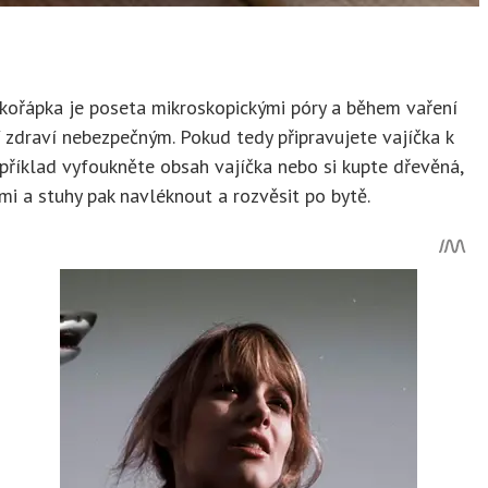
e skořápka je poseta mikroskopickými póry a během vaření
ní zdraví nebezpečným. Pokud tedy připravujete vajíčka k
apříklad vyfoukněte obsah vajíčka nebo si kupte dřevěná,
i a stuhy pak navléknout a rozvěsit po bytě.