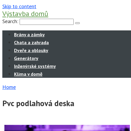
Skip to content
Výstavba domů
Search:
Brány a zámky
Chata a zahrada
Dveře a oblouky
Generátory
Inženýrské systémy
Klima v domě
Home
Pvc podlahová deska