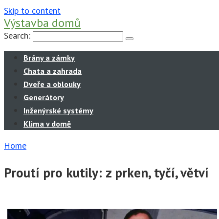
Skip to content
Výstavba domů
Search:
Brány a zámky
Chata a zahrada
Dveře a oblouky
Generátory
Inženýrské systémy
Klima v domě
Home
Proutí pro kutily: z prken, tyčí, větví