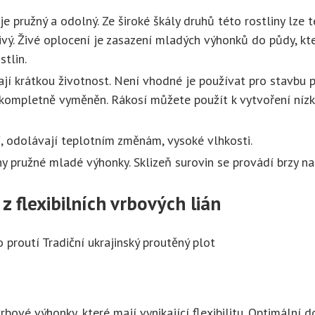
je pružný a odolný. Ze široké škály druhů této rostliny lze
živý. Živé oplocení je zasazení mladých výhonků do půdy, kte
stlin.
mají krátkou životnost. Není vhodné je používat pro stavbu
kompletně vyměněn. Rákosí můžete použít k vytvoření níz
, odolávají teplotním změnám, vysoké vlhkosti.
y pružné mladé výhonky. Sklizeň surovin se provádí brzy na
z flexibilních vrbových lián
proutí Tradiční ukrajinský proutěný plot
ové výhonky, které mají vynikající flexibilitu. Optimální do