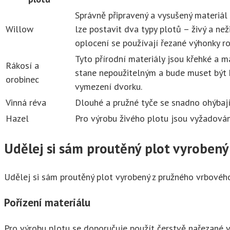
Správně připravený a vysušený materiál 
Willow
lze postavit dva typy plotů – živý a ne
oplocení se používají řezané výhonky ro
Tyto přírodní materiály jsou křehké a 
Rákosí a
stane nepoužitelným a bude muset být 
orobinec
vymezení dvorku.
Vinná réva
Dlouhé a pružné tyče se snadno ohýbají
Hazel
Pro výrobu živého plotu jsou vyžadován
Udělej si sám proutěný plot vyrobený 
Udělej si sám proutěný plot vyrobený z pružného vrbového 
Pořízení materiálu
Pro výrobu plotu se doporučuje použít čerstvě nařezané vrb