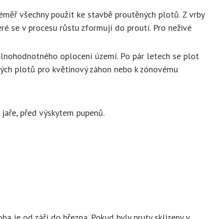
 téměř všechny použít ke stavbě proutěných plotů. Z vrby
ré se v procesu růstu zformují do proutí. Pro neživé
 plnohodnotného oplocení území. Po pár letech se plot
kých plotů pro květinový záhon nebo k zónovému
 jaře, před výskytem pupenů.
ba je od září do března. Pokud byly pruty sklizeny v