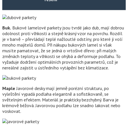
Buk.
Bukové lamelové parkety jsou tvrdé jako dub, mají dobrou
odolnost proti vlhkosti a stejně krásný vzor na povrchu. Rozdíl
je v barvě – převládají teplé nažloutlé odstíny, pro které ji volí
mnoho majitelů domů. Při nákupu bukových lamel si však
musíte pamatovat, že se jedná o vrtošivé dřevo: při malých
změnách teploty a vlhkosti se ohýbá a deformuje podlahu. To
vyžaduje dodržení optimálních provozních parametrů, což je
nereálné zajistit u ústředního vytápění bez klimatizace.
Maple
Javorové desky mají jemně porézní strukturu, po
vyleštění vypadá podlaha elegantně a sofistikovaně, se
světelným efektem. Materiál je prakticky bezchybný. Barva je
krémově béžová. Javorovou podlahu lze snadno lakovat nebo
voskovat.