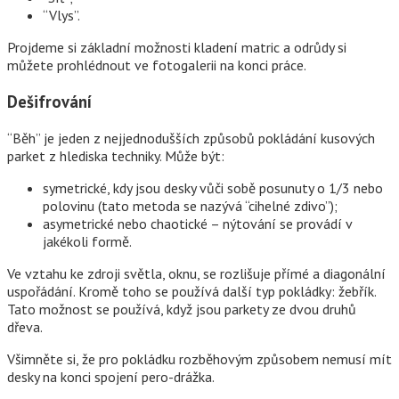
“Vlys”.
Projdeme si základní možnosti kladení matric a odrůdy si
můžete prohlédnout ve fotogalerii na konci práce.
Dešifrování
“Běh” je jeden z nejjednodušších způsobů pokládání kusových
parket z hlediska techniky. Může být:
symetrické, kdy jsou desky vůči sobě posunuty o 1/3 nebo
polovinu (tato metoda se nazývá “cihelné zdivo”);
asymetrické nebo chaotické – nýtování se provádí v
jakékoli formě.
Ve vztahu ke zdroji světla, oknu, se rozlišuje přímé a diagonální
uspořádání. Kromě toho se používá další typ pokládky: žebřík.
Tato možnost se používá, když jsou parkety ze dvou druhů
dřeva.
Všimněte si, že pro pokládku rozběhovým způsobem nemusí mít
desky na konci spojení pero-drážka.