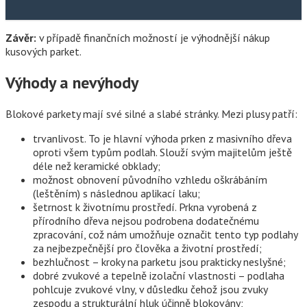
Závěr:
v případě finančních možností je výhodnější nákup
kusových parket.
Výhody a nevýhody
Blokové parkety mají své silné a slabé stránky. Mezi plusy patří:
trvanlivost. To je hlavní výhoda prken z masivního dřeva
oproti všem typům podlah. Slouží svým majitelům ještě
déle než keramické obklady;
možnost obnovení původního vzhledu oškrábáním
(leštěním) s následnou aplikací laku;
šetrnost k životnímu prostředí. Prkna vyrobená z
přírodního dřeva nejsou podrobena dodatečnému
zpracování, což nám umožňuje označit tento typ podlahy
za nejbezpečnější pro člověka a životní prostředí;
bezhlučnost – kroky na parketu jsou prakticky neslyšné;
dobré zvukové a tepelně izolační vlastnosti – podlaha
pohlcuje zvukové vlny, v důsledku čehož jsou zvuky
zespodu a strukturální hluk účinně blokovány;