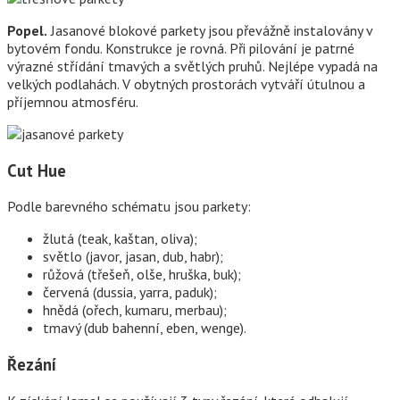
Popel.
Jasanové blokové parkety jsou převážně instalovány v
bytovém fondu. Konstrukce je rovná. Při pilování je patrné
výrazné střídání tmavých a světlých pruhů. Nejlépe vypadá na
velkých podlahách. V obytných prostorách vytváří útulnou a
příjemnou atmosféru.
Cut Hue
Podle barevného schématu jsou parkety:
žlutá (teak, kaštan, oliva);
světlo (javor, jasan, dub, habr);
růžová (třešeň, olše, hruška, buk);
červená (dussia, yarra, paduk);
hnědá (ořech, kumaru, merbau);
tmavý (dub bahenní, eben, wenge).
Řezání