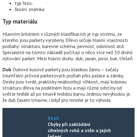
typ řezu;
školní známka.
Typ materiálu
Hlavním kritériem v různých klasifikacích je typ stromu, ze
kterého jsou parkety vyrobeny. Dřevo určuje hlavní vlastnosti
podlahy: strukturu, barevné schéma, pevnost, odolnost atd.
Specialisté na tomto základě počítají o něco více než 50 druhů
nýtování parket. Mezi hlavní druhy: dub, jasan, javor, buk, třešeň.
Dub
Dubové kusové parkety jsou klasikou žánru – začaly
triumfální průvod parketových podlah přes paláce a zámky.
Desky jsou tvrdé, prakticky neabsorbují vlhkost, mají krásnou
strukturu dřeva na podélném řezu a mají různé odstíny od
světle hnědé až po tmavě hnědou barvu. Jedinou nevýhodou je,
že dub časem tmavne, i když pro mnohé je to výhoda.
READ
Chyby při zakládání
cihelných rohů a stěn a jejich
řešení