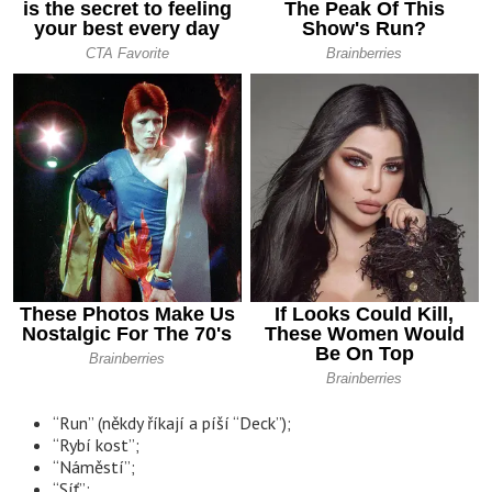
“Run” (někdy říkají a píší “Deck”);
“Rybí kost”;
“Náměstí”;
“Síť”;