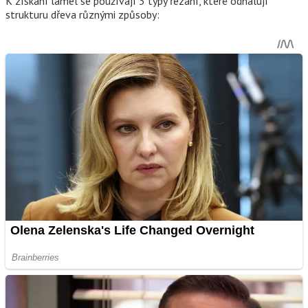
K získání lamel se používají 3 typy řezání, které odhalují
strukturu dřeva různými způsoby: