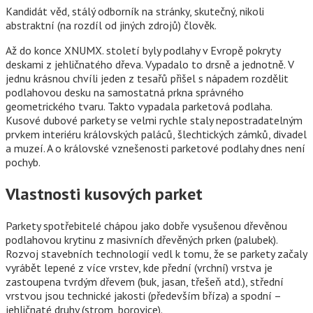
Kandidát věd, stálý odborník na stránky, skutečný, nikoli
abstraktní (na rozdíl od jiných zdrojů) člověk.
Až do konce XNUMX. století byly podlahy v Evropě pokryty
deskami z jehličnatého dřeva. Vypadalo to drsně a jednotně. V
jednu krásnou chvíli jeden z tesařů přišel s nápadem rozdělit
podlahovou desku na samostatná prkna správného
geometrického tvaru. Takto vypadala parketová podlaha.
Kusové dubové parkety se velmi rychle staly nepostradatelným
prvkem interiéru královských paláců, šlechtických zámků, divadel
a muzeí. A o královské vznešenosti parketové podlahy dnes není
pochyb.
Vlastnosti kusových parket
Parkety spotřebitelé chápou jako dobře vysušenou dřevěnou
podlahovou krytinu z masivních dřevěných prken (palubek).
Rozvoj stavebních technologií vedl k tomu, že se parkety začaly
vyrábět lepené z více vrstev, kde přední (vrchní) vrstva je
zastoupena tvrdým dřevem (buk, jasan, třešeň atd.), střední
vrstvou jsou technické jakosti (především bříza) a spodní –
jehličnaté druhy (strom, borovice).