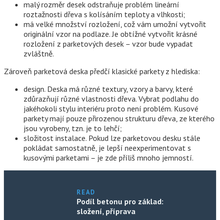
malý rozměr desek odstraňuje problém lineární
roztažnosti dřeva s kolísáním teploty a vlhkosti;
má velké množství rozložení, což vám umožní vytvořit
originální vzor na podlaze. Je obtížné vytvořit krásné
rozložení z parketových desek – vzor bude vypadat
zvláštně.
Zároveň parketová deska předčí klasické parkety z hlediska:
design. Deska má různé textury, vzory a barvy, které
zdůrazňují různé vlastnosti dřeva. Vybrat podlahu do
jakéhokoli stylu interiéru proto není problém. Kusové
parkety mají pouze přirozenou strukturu dřeva, ze kterého
jsou vyrobeny, tzn. je to lehčí;
složitost instalace. Pokud lze parketovou desku stále
pokládat samostatně, je lepší neexperimentovat s
kusovými parketami – je zde příliš mnoho jemností.
READ
Podíl betonu pro základ:
složení, příprava