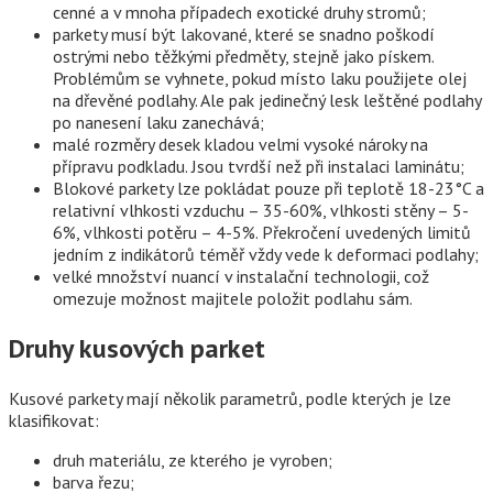
cenné a v mnoha případech exotické druhy stromů;
parkety musí být lakované, které se snadno poškodí
ostrými nebo těžkými předměty, stejně jako pískem.
Problémům se vyhnete, pokud místo laku použijete olej
na dřevěné podlahy. Ale pak jedinečný lesk leštěné podlahy
po nanesení laku zanechává;
malé rozměry desek kladou velmi vysoké nároky na
přípravu podkladu. Jsou tvrdší než při instalaci laminátu;
Blokové parkety lze pokládat pouze při teplotě 18-23°C a
relativní vlhkosti vzduchu – 35-60%, vlhkosti stěny – 5-
6%, vlhkosti potěru – 4-5%. Překročení uvedených limitů
jedním z indikátorů téměř vždy vede k deformaci podlahy;
velké množství nuancí v instalační technologii, což
omezuje možnost majitele položit podlahu sám.
Druhy kusových parket
Kusové parkety mají několik parametrů, podle kterých je lze
klasifikovat:
druh materiálu, ze kterého je vyroben;
barva řezu;