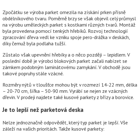
Zpočátku se výroba parket omezila na získání prken přísně
obdélníkového tvaru. Poměrně brzy se však objevil celý průmysl
na výrobu uměleckých parket s kostkami různých tvarů. Montáž
byla provedena pomocí tenkých hřebíků. Rozvoj technologií
zpracování dřeva vedl ke vzniku spoje pero-drážka v deskách,
díky čemuž byla podlaha tužší.
Zůstalo však upevnění hřebíky a o něco později – lepidlem. V
poslední době je výrobci blokových parket začali nabízet se
zámkem podobným laminátovému zamykání. V obchodě jsou
takové popruhy stále vzácné.
Rozměry nýtů v tloušťce mohou být v rozmezí 14-22 mm, délka
– 20-70 cm, šířka – 50-90 mm. Vyrábí se nejen ze vzácných
dřevin. V prodeji najdete také kusové parkety z břízy a borovice.
Je to lepší než parketová deska
Nelze jednoznačně odpovědět, který typ parket je lepší. Vše
záleží na vašich prioritách. Takže kusové parkety: