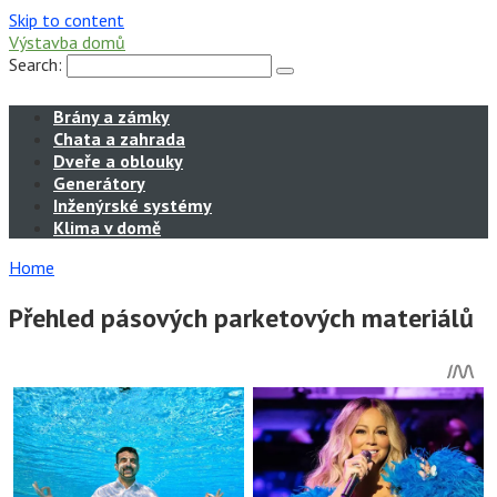
Skip to content
Výstavba domů
Search:
Brány a zámky
Chata a zahrada
Dveře a oblouky
Generátory
Inženýrské systémy
Klima v domě
Home
Přehled pásových parketových materiálů