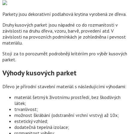
Parkety jsou dekorativní podlahová krytina vyrobená ze dřeva.
Druhy kusových parket jsou nápadné co do rozmanitosti v
závislosti na druhu dřeva, vzoru, barvě, provedení atd. V
závislosti na provozních podmínkách je zohledněna i pevnost
materiálu.
Stojí za to porozumět podrobněji kritériím pro výběr kusových
parket.
Výhody kusových parket
Dřevo je přírodní stavební materiál s následujícími výhodami:
materiál šetrný k životnímu prostředí, bez škodlivých
látek;
trvanlivost;
možnost škrábání (odstranění vrchní vrstvy) až 10x;
estetický vzhled;
dodatečná tepelná izolace;
rozmanitost výběru;