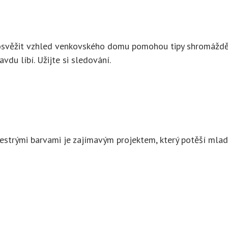
 a osvěžit vzhled venkovského domu pomohou tipy shromáždě
vdu líbí. Užijte si sledování.
estrými barvami je zajímavým projektem, který potěší mla