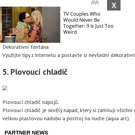
X
4. Fontána
Dekorativní fontána.
Využijte tipy z internetu a postavte si nevšední dekorativ
5. Plovoucí chladič
Plovoucí chladič nápojů.
Plovoucí chladič je skvělý nápad, který si zamilují všichn
velkou plastovou nádobu a postroj na nudle (aqua arc).